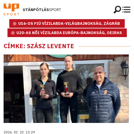
UTÁNPÓTLÁS
SPORT
U16-OS FIÚ VÍZILABDA-VILÁGBAJNOKSÁG, ZÁGRÁB
U20-AS NŐI VÍZILABDA EURÓPA-BAJNOKSÁG, OEIRAS
CÍMKE: SZÁSZ LEVENTE
2026. 03. 23. 15:29