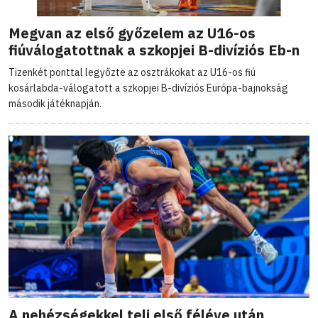
Megvan az első győzelem az U16-os
fiúválogatottnak a szkopjei B-divíziós Eb-n
Tizenkét ponttal legyőzte az osztrákokat az U16-os fiú
kosárlabda-válogatott a szkopjei B-divíziós Európa-bajnokság
második játéknapján.
A nehézségekkel teli első féléve után