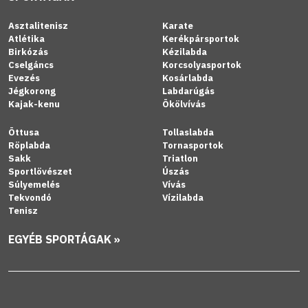
Asztalitenisz
Karate
Atlétika
Kerékpársportok
Birkózás
Kézilabda
Cselgáncs
Korcsolyasportok
Evezés
Kosárlabda
Jégkorong
Labdarúgás
Kajak-kenu
Ökölvívás
Öttusa
Tollaslabda
Röplabda
Tornasportok
Sakk
Triatlon
Sportlövészet
Úszás
Súlyemelés
Vívás
Tekvondó
Vízilabda
Tenisz
EGYÉB SPORTÁGAK »