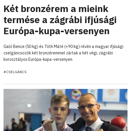
Két bronzérem a mieink
termése a zágrábi ifjúsági
Európa-kupa-versenyen
Galó Bence (50 kg) és Tóth Máté (+90 kg) révén a magyar ifjúsági
cselgáncsozók két bronzéremmel zártak a hét végi, zágrábi
korosztályos Európa-kupa-versenyen.
#CSELGÁNCS