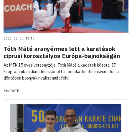
2023. 02. 05. 13:40
Tóth Máté aranyérmes lett a karatésok
ciprusi korosztályos Európa-bajnokságán
Az MTK 15 éves versenyzője, Tóth Máté a kadétek között, 57
kilogrammban diadalmaskodott a lárnakai kontinensviadalon, a
döntőben bosnyák riválist múlt felül.
#KARATE