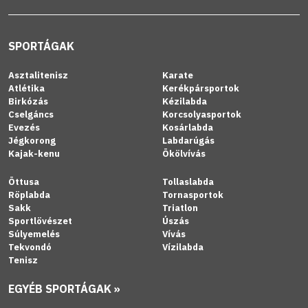
SPORTÁGAK
Asztalitenisz
Karate
Atlétika
Kerékpársportok
Birkózás
Kézilabda
Cselgáncs
Korcsolyasportok
Evezés
Kosárlabda
Jégkorong
Labdarúgás
Kajak-kenu
Ökölvívás
Öttusa
Tollaslabda
Röplabda
Tornasportok
Sakk
Triatlon
Sportlövészet
Úszás
Súlyemelés
Vívás
Tekvondó
Vízilabda
Tenisz
EGYÉB SPORTÁGAK »