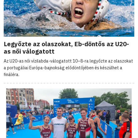
Legyőzte az olaszokat, Eb-döntős az U20-
as női válogatott
Az U20-as női vízilabda-válogatott 10–8-ra legyőzte az olaszokat
a portugáliai Európa-bajnokság elődöntőjében és készülhet a
fináléra.