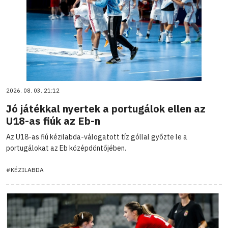
2026. 08. 03. 21:12
Jó játékkal nyertek a portugálok ellen az
U18-as fiúk az Eb-n
Az U18-as fiú kézilabda-válogatott tíz góllal győzte le a
portugálokat az Eb középdöntőjében.
#KÉZILABDA