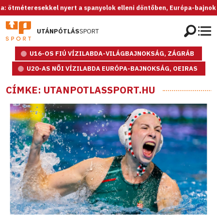
kel nyert a spanyolok elleni döntőben, Európa-bajnok az U20-as női v
UTÁNPÓTLÁS
SPORT
U16-OS FIÚ VÍZILABDA-VILÁGBAJNOKSÁG, ZÁGRÁB
U20-AS NŐI VÍZILABDA EURÓPA-BAJNOKSÁG, OEIRAS
CÍMKE: UTANPOTLASSPORT.HU