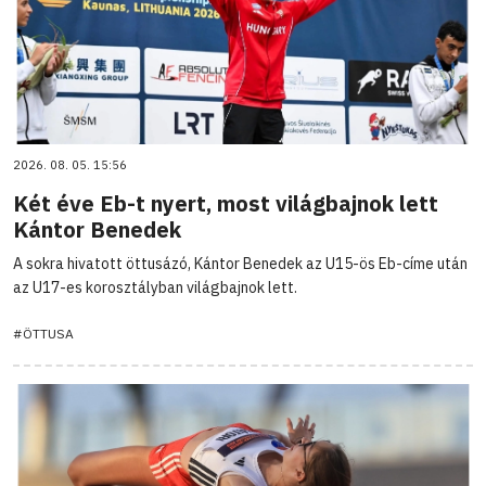
2026. 08. 05. 15:56
Két éve Eb-t nyert, most világbajnok lett
Kántor Benedek
A sokra hivatott öttusázó, Kántor Benedek az U15-ös Eb-címe után
az U17-es korosztályban világbajnok lett.
#ÖTTUSA