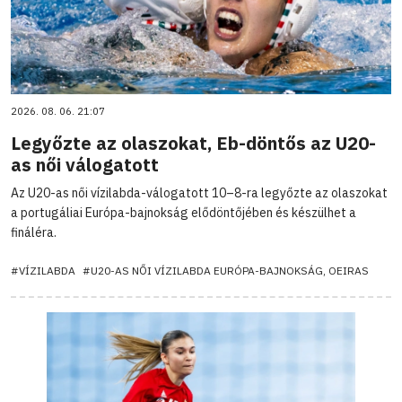
2026. 08. 06. 21:07
Legyőzte az olaszokat, Eb-döntős az U20-
as női válogatott
Az U20-as női vízilabda-válogatott 10–8-ra legyőzte az olaszokat
a portugáliai Európa-bajnokság elődöntőjében és készülhet a
fináléra.
#VÍZILABDA
#U20-AS NŐI VÍZILABDA EURÓPA-BAJNOKSÁG, OEIRAS