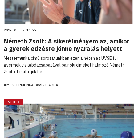
2026. 08. 07. 19:55
Németh Zsolt: A sikerélményem az, amikor
a gyerek edzésre jönne nyaralás helyett
Mestermunka című sorozatunkban ezen a héten az UVSE fúi
gyermek vízilabdacsapatával bajnoki címeket halmozó Németh
Zsoltot mutatjuk be.
#MESTERMUNKA
#VÍZILABDA
VIDEÓ