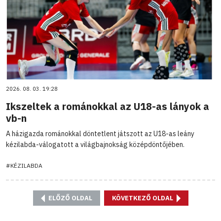
2026. 08. 03. 19:28
Ikszeltek a románokkal az U18-as lányok a
vb-n
A házigazda románokkal döntetlent játszott az U18-as leány
kézilabda-válogatott a világbajnokság középdöntőjében.
#KÉZILABDA
ELŐZŐ OLDAL
KÖVETKEZŐ OLDAL