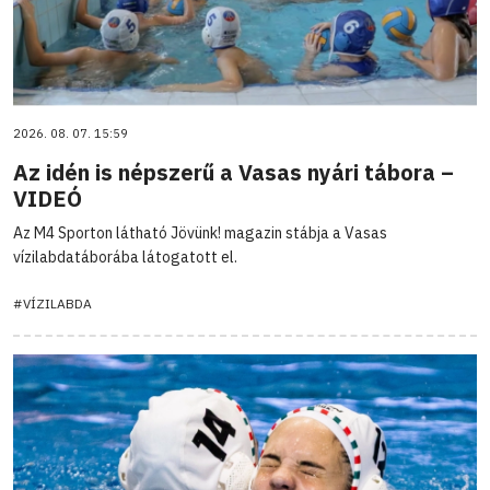
2026. 08. 07. 15:59
Az idén is népszerű a Vasas nyári tábora –
VIDEÓ
Az M4 Sporton látható Jövünk! magazin stábja a Vasas
vízilabdatáborába látogatott el.
#VÍZILABDA