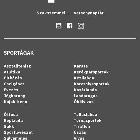
Szakszemmel
Versenynaptár
SPORTÁGAK
Asztalitenisz
Karate
Atlétika
Kerékpársportok
Birkózás
Kézilabda
Cselgáncs
Korcsolyasportok
Evezés
Kosárlabda
Jégkorong
Labdarúgás
Kajak-kenu
Ökölvívás
Öttusa
Tollaslabda
Röplabda
Tornasportok
Sakk
Triatlon
Sportlövészet
Úszás
Súlyemelés
Vívás