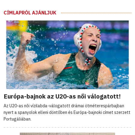
CÍMLAPRÓL AJÁNLJUK
Európa-bajnok az U20-as női válogatott!
Az U20-as női vízilabda-válogatott drámai ötméterespárbajban
nyert a spanyolok elleni döntőben és Európa-bajnoki címet szerzett
Portugáliában.