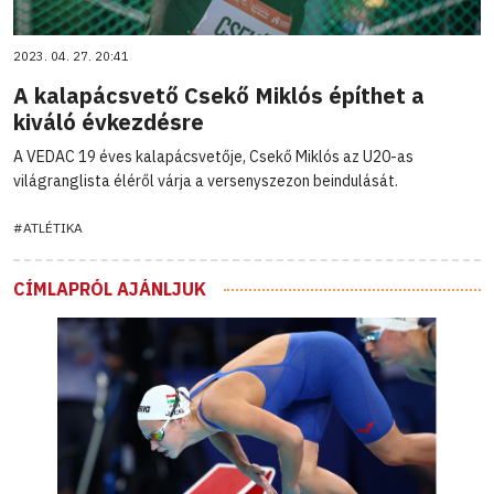
2023. 04. 27. 20:41
A kalapácsvető Csekő Miklós építhet a
kiváló évkezdésre
A VEDAC 19 éves kalapácsvetője, Csekő Miklós az U20-as
világranglista éléről várja a versenyszezon beindulását.
#ATLÉTIKA
CÍMLAPRÓL AJÁNLJUK