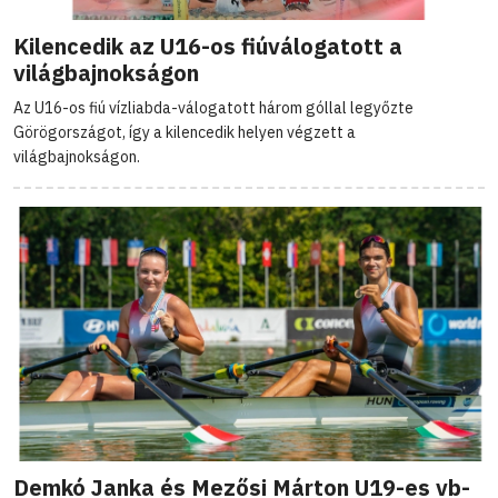
Kilencedik az U16-os fiúválogatott a
világbajnokságon
Az U16-os fiú vízliabda-válogatott három góllal legyőzte
Görögországot, így a kilencedik helyen végzett a
világbajnokságon.
Demkó Janka és Mezősi Márton U19-es vb-