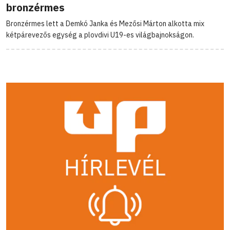
bronzérmes
Bronzérmes lett a Demkó Janka és Mezősi Márton alkotta mix
kétpárevezős egység a plovdivi U19-es világbajnokságon.