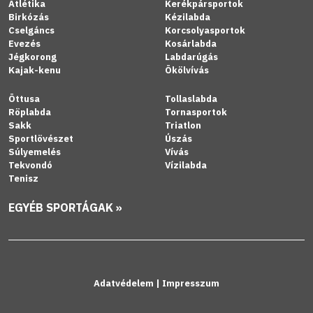
Atlétika
Kerékpársportok
Birkózás
Kézilabda
Cselgáncs
Korcsolyasportok
Evezés
Kosárlabda
Jégkorong
Labdarúgás
Kajak-kenu
Ökölvívás
Öttusa
Tollaslabda
Röplabda
Tornasportok
Sakk
Triatlon
Sportlövészet
Úszás
Súlyemelés
Vívás
Tekvondó
Vízilabda
Tenisz
EGYÉB SPORTÁGAK »
Adatvédelem
|
Impresszum