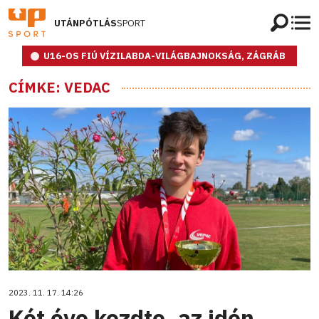
UTÁNPÓTLÁS
SPORT
U16-OS FIÚ VÍZILABDA-VILÁGBAJNOKSÁG, ZÁGRÁB
CÍMKE: VEDAC
2023. 11. 17. 14:26
Két éve kezdte, az idén