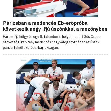
Párizsban a medencés Eb-erőpróba
következik négy ifjú úszónkkal a mezőnyben
Három ifjú hölgy és egy fiatalember is helyet kapott Sós Csaba
szövetségi kapitány medencés nagyválogatottjában az úszók
párizsi felnőtt Európa-bajnokságán.