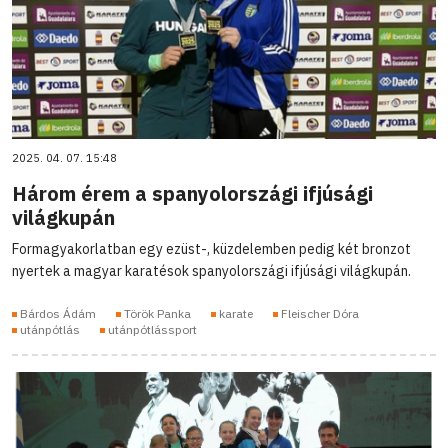
2025. 04. 07. 15:48
Három érem a spanyolországi ifjúsági
világkupán
Formagyakorlatban egy ezüst-, küzdelemben pedig két bronzot
nyertek a magyar karatésok spanyolországi ifjúsági világkupán.
Bárdos Ádám
Török Panka
karate
Fleischer Dóra
utánpótlás
utánpótlássport