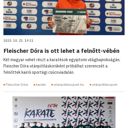
2025. 10. 21. 19:11
Fleischer Dóra is ott lehet a felnőtt-vébén
Két magyar vehet részt a karatésok egyiptomi világbajnokságán,
Fleischer Dóra utánpótláskorúként próbálhat szerencsét a
felnőttek kairói sportági csúcsviadalán.
Fleischer Dóra
karate
utanpotlassport.hu
utánpótlássport