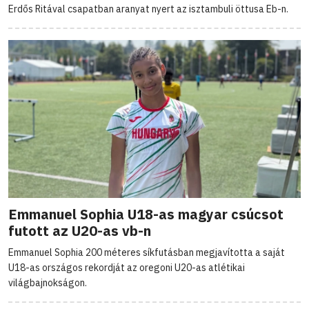
Erdős Ritával csapatban aranyat nyert az isztambuli öttusa Eb-n.
Emmanuel Sophia U18-as magyar csúcsot
futott az U20-as vb-n
Emmanuel Sophia 200 méteres síkfutásban megjavította a saját
U18-as országos rekordját az oregoni U20-as atlétikai
világbajnokságon.