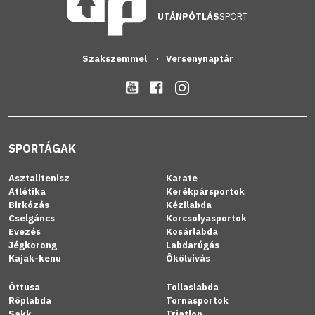
UTÁNPÓTLÁS
SPORT
Szakszemmel
Versenynaptár
SPORTÁGAK
Asztalitenisz
Karate
Atlétika
Kerékpársportok
Birkózás
Kézilabda
Cselgáncs
Korcsolyasportok
Evezés
Kosárlabda
Jégkorong
Labdarúgás
Kajak-kenu
Ökölvívás
Öttusa
Tollaslabda
Röplabda
Tornasportok
Sakk
Triatlon