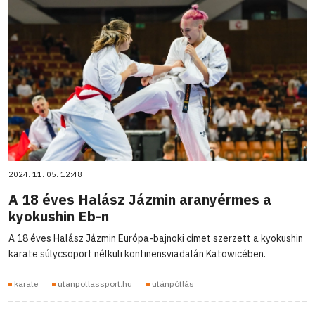
2024. 11. 05. 12:48
A 18 éves Halász Jázmin aranyérmes a
kyokushin Eb-n
A 18 éves Halász Jázmin Európa-bajnoki címet szerzett a kyokushin
karate súlycsoport nélküli kontinensviadalán Katowicében.
karate
utanpotlassport.hu
utánpótlás