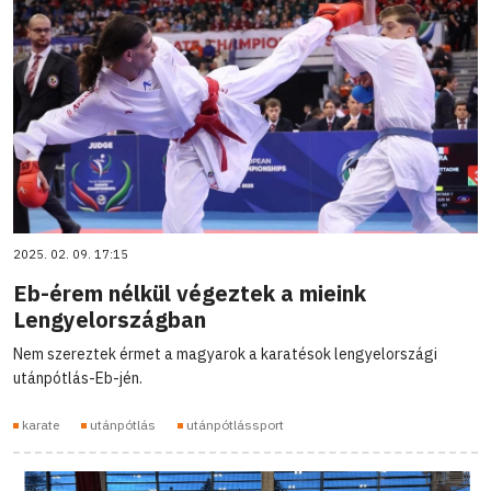
2025. 02. 09. 17:15
Eb-érem nélkül végeztek a mieink
Lengyelországban
Nem szereztek érmet a magyarok a karatésok lengyelországi
utánpótlás-Eb-jén.
karate
utánpótlás
utánpótlássport