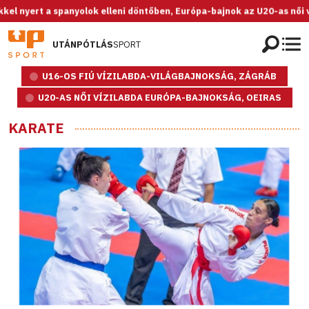
yolok elleni döntőben, Európa-bajnok az U20-as női válogatott!
UTÁNPÓTLÁS
SPORT
U16-OS FIÚ VÍZILABDA-VILÁGBAJNOKSÁG, ZÁGRÁB
U20-AS NŐI VÍZILABDA EURÓPA-BAJNOKSÁG, OEIRAS
KARATE