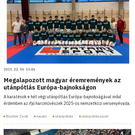
2025. 02. 06. 15:46
Megalapozott magyar éremremények az
utánpótlás Európa-bajnokságon
A karatésok e hét végi utánpótlás Európa-bajnokságával indul
érdemben az ifjú harcművészek 2025-ös nemzetközi versenyévada.
Büchler Zsolt
karate
utánpótlás
utánpótlássport