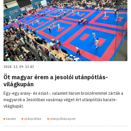
2024. 12. 09. 13:43
Öt magyar érem a jesolói utánpótlás-
világkupán
Egy-egy arany- és ezüst-, valamint három bronzéremmel zárták a
magyarok a Jesolóban vasárnap véget ért utánpótlás karate-
világkupát.
karate
utánpótlás
utánpótlássport