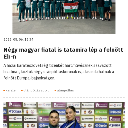
2025. 05. 06. 15:34
Négy magyar fiatal is tatamira lép a felnőtt
Eb-n
A hazai karateszövetség tizenkét harcművésznek szavazott
bizalmat, köztük négy utánpótláskorúnak is, akik indulhatnak a
felnőtt Európa-bajnokságon.
karate
utánpótlássport
utánpótlás