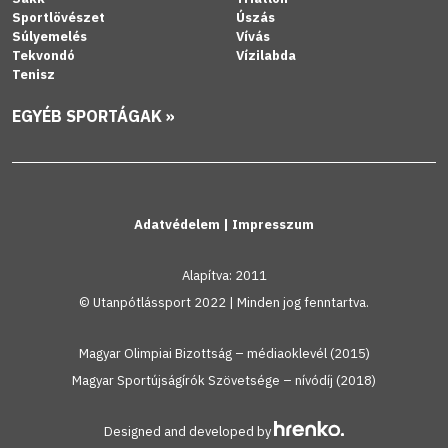
Sportlövészet
Úszás
Súlyemelés
Vívás
Tekvondó
Vízilabda
Tenisz
EGYÉB SPORTÁGAK »
Adatvédelem
|
Impresszum
Alapítva: 2011
© Utanpótlássport 2022 | Minden jog fenntartva.
Magyar Olimpiai Bizottság – médiaoklevél (2015)
Magyar Sportújságírók Szövetsége – nívódíj (2018)
Designed and developed by