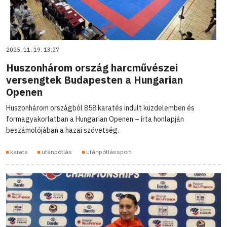
2025. 11. 19. 13:27
Huszonhárom ország harcművészei
versengtek Budapesten a Hungarian
Openen
Huszonhárom országból 858 karatés indult küzdelemben és
formagyakorlatban a Hungarian Openen – írta honlapján
beszámolójában a hazai szövetség.
karate
utánpótlás
utánpótlássport