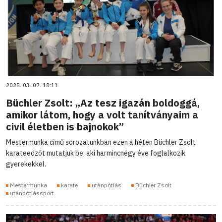
2025. 03. 07. 18:11
Büchler Zsolt: „Az tesz igazán boldoggá,
amikor látom, hogy a volt tanítványaim a
civil életben is bajnokok”
Mestermunka című sorozatunkban ezen a héten Büchler Zsolt
karateedzőt mutatjuk be, aki harmincnégy éve foglalkozik
gyerekekkel.
Mestermunka
karate
utánpótlás
Büchler Zsolt
utánpótlássport