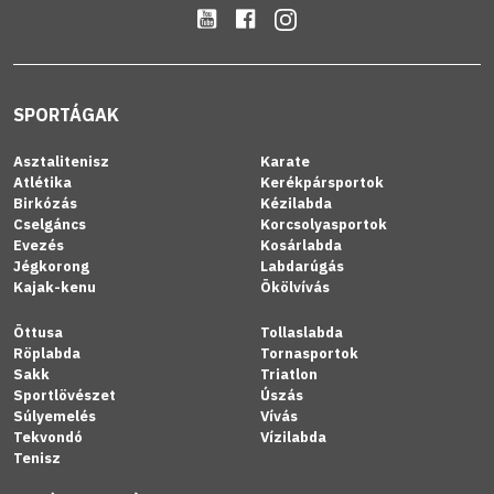
SPORTÁGAK
Asztalitenisz
Karate
Atlétika
Kerékpársportok
Birkózás
Kézilabda
Cselgáncs
Korcsolyasportok
Evezés
Kosárlabda
Jégkorong
Labdarúgás
Kajak-kenu
Ökölvívás
Öttusa
Tollaslabda
Röplabda
Tornasportok
Sakk
Triatlon
Sportlövészet
Úszás
Súlyemelés
Vívás
Tekvondó
Vízilabda
Tenisz