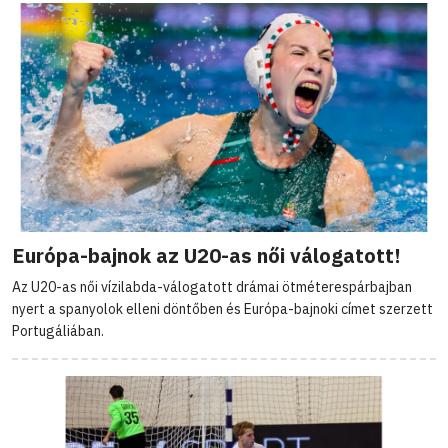
Európa-bajnok az U20-as női válogatott!
Az U20-as női vízilabda-válogatott drámai ötméterespárbajban
nyert a spanyolok elleni döntőben és Európa-bajnoki címet szerzett
Portugáliában.