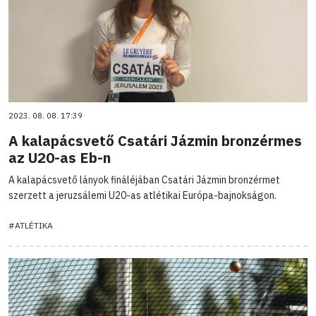
2023. 08. 08. 17:39
A kalapácsvető Csatári Jázmin bronzérmes
az U20-as Eb-n
A kalapácsvető lányok fináléjában Csatári Jázmin bronzérmet
szerzett a jeruzsálemi U20-as atlétikai Európa-bajnokságon.
#ATLÉTIKA