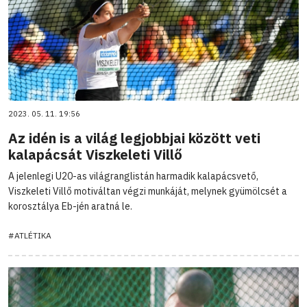
2023. 05. 11. 19:56
Az idén is a világ legjobbjai között veti
kalapácsát Viszkeleti Villő
A jelenlegi U20-as világranglistán harmadik kalapácsvető,
Viszkeleti Villő motiváltan végzi munkáját, melynek gyümölcsét a
korosztálya Eb-jén aratná le.
#ATLÉTIKA