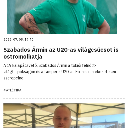
2025. 07. 08. 17:40
Szabados Ármin az U20-as világcsúcsot is
ostromolhatja
A 19 kalapácsvető, Szabados Ármin a tokiói felnőtt-
világbajnokságon és a tamperei U20-as Eb-n is emlékezetesen
szerepelne.
#ATLÉTIKA