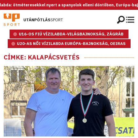
resekkel nyert a spanyolok elleni döntőben, Európa-bajnok az U20-as 
UTÁNPÓTLÁS
SPORT
U16-OS FIÚ VÍZILABDA-VILÁGBAJNOKSÁG, ZÁGRÁB
U20-AS NŐI VÍZILABDA EURÓPA-BAJNOKSÁG, OEIRAS
CÍMKE: KALAPÁCSVETÉS