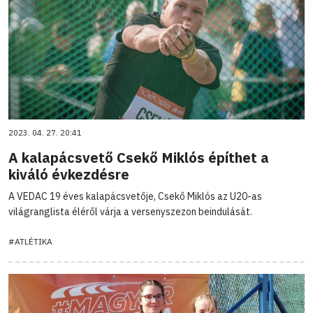
2023. 04. 27. 20:41
A kalapácsvető Csekő Miklós építhet a
kiváló évkezdésre
A VEDAC 19 éves kalapácsvetője, Csekő Miklós az U20-as
világranglista éléről várja a versenyszezon beindulását.
#ATLÉTIKA