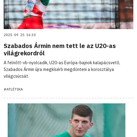
2025. 09. 25. 16:30
Szabados Ármin nem tett le az U20-as
világrekordról
A felnőtt-vb-nyolcadik, U20-as Európa-bajnok kalapácsvető,
Szabados Ármin újra megkísérli megdönteni a korosztálya
világcsúcsát.
#ATLÉTIKA