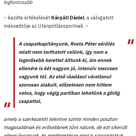
legfontosabb
– kezdte értékelését
Kárpáti Dániel
, a válogatott
másoedzője az Utánpótlássportnak. –
A csapatkapitányunk, Rosta Péter sérülés
miatt nem tarthatott velünk, így nem a
legerősebb kerettel álltunk ki, ám ennek
ellenére is két nagyon jó, intenzív meccsen
vagyunk túl. Az első ráadásul váratlanul
szorosan alakult, előzetesen nem hittem
volna, hogy végig partiban lehetünk a görög
csapattal,
amely a szerkezetét tekintve szinte minden poszton
magasabbnak és erősebbnek tűnt nálunk, de ezt sikerült
ellensúlyoznunk, és meglepetésre meg is szorongattuk