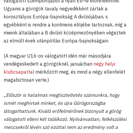
válogatott szempontjából a nyári Eb-re előretekintve.
Ugyanis a görögök tavaly negyedikként zártak a
korosztályos Európa-bajnokság A divíziójában, s
egyébként is rendre a kontinens elitjébe tartoznak, míg a
mieink általában a B divízió középmezőnyében végeztek
az elmúlt évek utánpótlás Európa-bajnokságain.
(A magyar U16-os válogatott idén már másodjára
vendégeskedett a görögöknél, januárban
négy helyi
klubcsapattal
mérkőzött meg, és mind a négy ellenfelét
magabiztosan verte.)
„Először is hatalmas megtiszteltetés számunkra, hogy
ismét meghívtak minket, és újra Görögországba
látogathattunk. Kiváló erőfelmérőnek bizonyult a görög
válogatott elleni két találkozó. Nyilvánvalóan, felkészülési
meccsekről lévén szó ezúttal nem az eredmény volt a