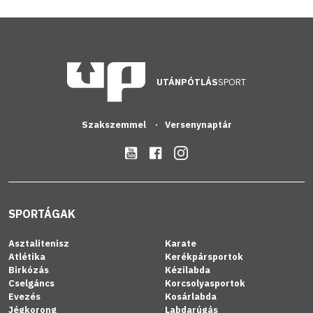
UTÁNPÓTLÁS
SPORT
Szakszemmel
Versenynaptár
SPORTÁGAK
Asztalitenisz
Karate
Atlétika
Kerékpársportok
Birkózás
Kézilabda
Cselgáncs
Korcsolyasportok
Evezés
Kosárlabda
Jégkorong
Labdarúgás