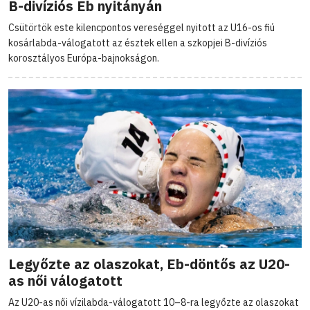
B-divíziós Eb nyitányán
Csütörtök este kilencpontos vereséggel nyitott az U16-os fiú
kosárlabda-válogatott az észtek ellen a szkopjei B-divíziós
korosztályos Európa-bajnokságon.
Legyőzte az olaszokat, Eb-döntős az U20-
as női válogatott
Az U20-as női vízilabda-válogatott 10–8-ra legyőzte az olaszokat