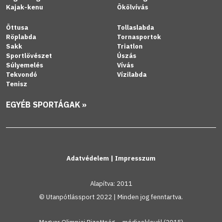
Kajak-kenu
Ökölvívás
Öttusa
Tollaslabda
Röplabda
Tornasportok
Sakk
Triatlon
Sportlövészet
Úszás
Súlyemelés
Vívás
Tekvondó
Vízilabda
Tenisz
EGYÉB SPORTÁGAK »
Adatvédelem
|
Impresszum
Alapítva: 2011
© Utanpótlássport 2022 | Minden jog fenntartva.