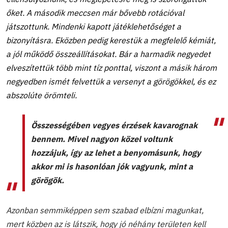
őket. A második meccsen már bővebb rotációval
játszottunk. Mindenki kapott játéklehetőséget a
bizonyításra. Eközben pedig kerestük a megfelelő kémiát,
a jól működő összeállításokat. Bár a harmadik negyedet
elveszítettük több mint tíz ponttal, viszont a másik három
negyedben ismét felvettük a versenyt a görögökkel, és ez
abszolúte örömteli.
Összességében vegyes érzések kavarognak
bennem. Mivel nagyon közel voltunk
hozzájuk, így az lehet a benyomásunk, hogy
akkor mi is hasonlóan jók vagyunk, mint a
görögök.
Azonban semmiképpen sem szabad elbízni magunkat,
mert közben az is látszik, hogy jó néhány területen kell