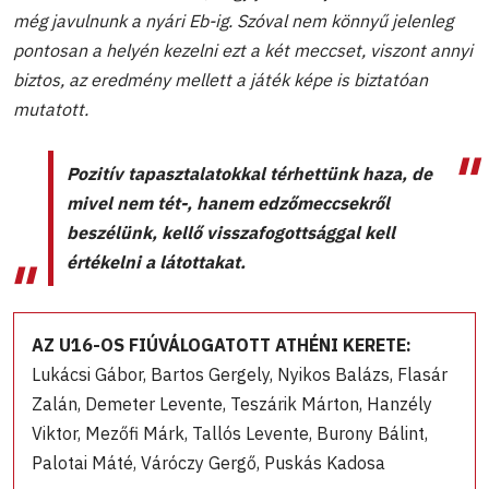
még javulnunk a nyári Eb-ig. Szóval nem könnyű jelenleg
pontosan a helyén kezelni ezt a két meccset, viszont annyi
biztos, az eredmény mellett a játék képe is biztatóan
mutatott.
Pozitív tapasztalatokkal térhettünk haza, de
mivel nem tét-, hanem edzőmeccsekről
beszélünk, kellő visszafogottsággal kell
értékelni a látottakat.
AZ U16-OS FIÚVÁLOGATOTT ATHÉNI KERETE:
Lukácsi Gábor, Bartos Gergely, Nyikos Balázs, Flasár
Zalán, Demeter Levente, Teszárik Márton, Hanzély
Viktor, Mezőfi Márk, Tallós Levente, Burony Bálint,
Palotai Máté, Váróczy Gergő, Puskás Kadosa