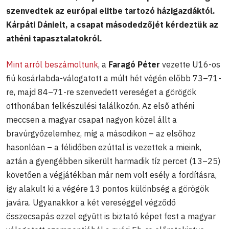
szenvedtek az európai elitbe tartozó házigazdáktól.
Kárpáti Dánielt, a csapat másodedzőjét kérdeztük az
athéni tapasztalatokról.
Mint arról beszámoltunk
, a
Faragó Péter
vezette U16-os
fiú kosárlabda-válogatott a múlt hét végén előbb 73–71-
re, majd 84–71-re szenvedett vereséget a görögök
otthonában felkészülési találkozón. Az első athéni
meccsen a magyar csapat nagyon közel állt a
bravúrgyőzelemhez, míg a másodikon – az elsőhoz
hasonlóan – a félidőben ezúttal is vezettek a mieink,
aztán a gyengébben sikerült harmadik tíz percet (13–25)
követően a végjátékban már nem volt esély a fordításra,
így alakult ki a végére 13 pontos különbség a görögök
javára. Ugyanakkor a két vereséggel végződő
összecsapás ezzel együtt is biztató képet fest a magyar