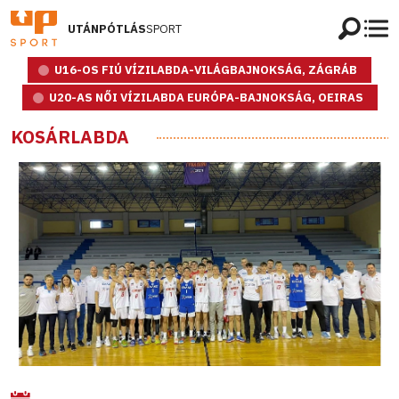
UTÁNPÓTLÁS
SPORT
U16-OS FIÚ VÍZILABDA-VILÁGBAJNOKSÁG, ZÁGRÁB
U20-AS NŐI VÍZILABDA EURÓPA-BAJNOKSÁG, OEIRAS
KOSÁRLABDA