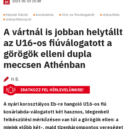
2023-05-03 20:48
Kárpáti Dániel
kosárlabda
U16-os fiúválogatott
utánpótlás
utánpótlássport
A vártnál is jobban helytállt
az U16-os fiúválogatott a
görögök elleni dupla
meccsen Athénban
H. B.
IRATKOZZ FEL HÍRLEVELÜNKRE!
A nyári korosztályos Eb-re hangoló U16-os fiú
kosárlabda-válogatott két hasznos, idegenbeli
felkészülési mérkőzésen van túl a görögök ellen: a
mieink előbb két-, majd tizenhárompontos vereséget