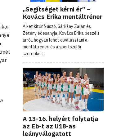
„Segítséget kérni ér” –
Kovács Erika mentáltréner
A két kitűnő úszó, Sárkány Zalán és
ikor
Zétény édesanyja, Kovács Erika beszélt
ánya
arról, hogyan lehet elválasztani a
a
mentáltréneri és a sportszülői
elmét
szerepkört.
yar
 a
A 13-16. helyért folytatja
az Eb-t az U18-as
leányválogatott