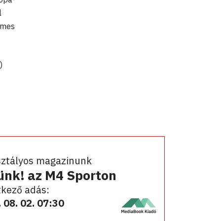
l
érmes
)
sztályos magazinunk
ünk! az M4 Sporton
kező adás:
 08. 02. 07:30