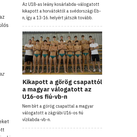
Az U18-as leány kosárlabda-válogatott
kikapott a horvátoktól a svédországi Eb-
 az
n, így a 13-16. helyért játszik tovább.
ilós
az
Kikapott a görög csapattól
a magyar válogatott az
U16-os fiú-vb-n
Nem bírt a görög csapattal a magyar
válogatott a zágrábi U16-os fiú
vízilabda-vb-n.
eket
tt