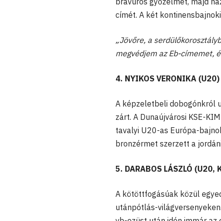
bravúros győzelmet, majd ha
címét. A két kontinensbajnok
„Jövőre, a serdülőkorosztályb
megvédjem az Eb-címemet, és 
4. NYIKOS VERONIKA (U20)
A képzeletbeli dobogónkról 
zárt. A Dunaújvárosi KSE-KI
tavalyi U20-as Európa-bajno
bronzérmet szerzett a jordáni
5. DARABOS LÁSZLÓ (U20,
A kötöttfogásúak közül egye
utánpótlás-világversenyeken.
vb-ezüst után idén immár az 