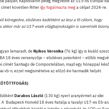
zai pályán, Kaposváron pedig megvédte az U15-os Európa-ba
i címet követően Ritter
így fogalmazta meg
a céljait 2024-re.
ól kiöregedve, elsőéves kadétként az lesz a fő célom, hogy
akkor már az U17-esek világbajnokságán is szeretnék bizonyí
ugyan lemaradt, de
Nyikos Veronika
(76 kg) így is kiváló szez
MBA 18 éves versenyzője – elsőéves juniorként – előbb megvé
ki címét Santiago de Compostelában, majd egy hónappal kés
ai vb-n, ezzel megismételve az előző évi harmadik helyét.
 KÖTÖTTFOGÁS)
düliként
Darabos László
(130 kg) nyert aranyérmet az idei
 A Budapesti Honvéd 18 éves fiatalja a tavalyi U17-es Eb-ar
eggyel idősebbek között is letette a névjegyét, és U20-as Eu