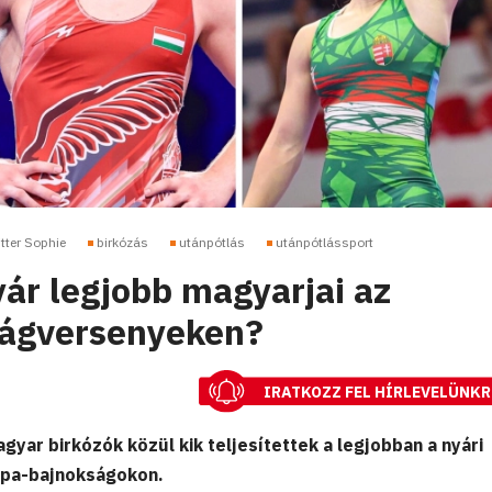
itter Sophie
birkózás
utánpótlás
utánpótlássport
yár legjobb magyarjai az
lágversenyeken?
IRATKOZZ FEL HÍRLEVELÜNKR
yar birkózók közül kik teljesítettek a legjobban a nyári
rópa-bajnokságokon.