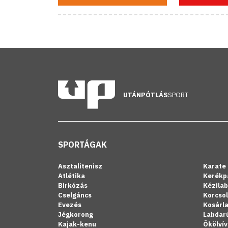
UTÁNPÓTLÁS
SPORT
SPORTÁGAK
Asztalitenisz
Karate
Atlétika
Kerékp
Birkózás
Kézila
Cselgáncs
Korcso
Evezés
Kosárl
Jégkorong
Labdar
Kajak-kenu
Ökölvív