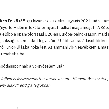
ekes Enikő
(65 kg) kívánkozik az élre, ugyanis 2021 után – am
gnyerte – idén is tökéletes nyarat tudhat maga mögött. A Kőb
a előbb a spanyolországi U20-as Európa-bajnokságon, majd 
bajnokságon sem talált legyőzőre. Utóbbival ráaádásul történ
ő női junior-világbajnoka lett. Az ammani vb-n egyébként a mag
t zsebelte be.
ánpótlássportnak a vb-győzelem után:
s fejben is összeszedetten versenyeztem. Mindent összevetve,
ny alakult eddig a legjobban."
.