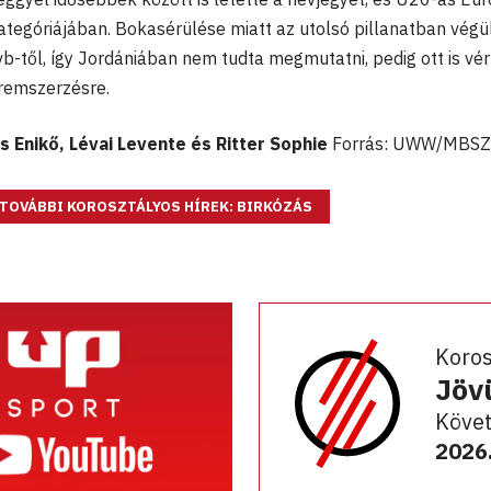
ategóriájában. Bokasérülése miatt az utolsó pillanatban végü
r-vb-től, így Jordániában nem tudta megmutatni, pedig ott is v
éremszerzésre.
s Enikő, Lévai Levente és Ritter Sophie
Forrás: UWW/MBSZ
TOVÁBBI KOROSZTÁLYOS HÍREK: BIRKÓZÁS
Koro
Jöv
Követ
2026.