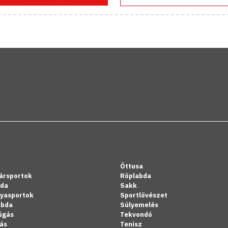
Öttusa
ársportok
Röplabda
bda
Sakk
lyasportok
Sportlövészet
abda
Súlyemelés
úgás
Tekvondó
ás
Tenisz