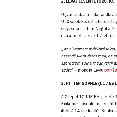
2. LÉVAI LEVENTE (U20, K
Ugyancsak sűrű, de rendkívü
U20-asok között a korosztály
súlycsoportjában. Végül a B
ezüsérmet szerzett. A vb-n a 
„Az elvesztett mérkőzéseket,
csalódásként élem meg, és ez
szerettem volna megnyerni az
ezüst"
– mondta Lévai
portál
3. RITTER SOPHIE (U17 ÉS 
A Csepel TC-KIMBA ígérete,
Enikőhöz hasonlóan nem állt
illeti. A 14 esztendős Sophi