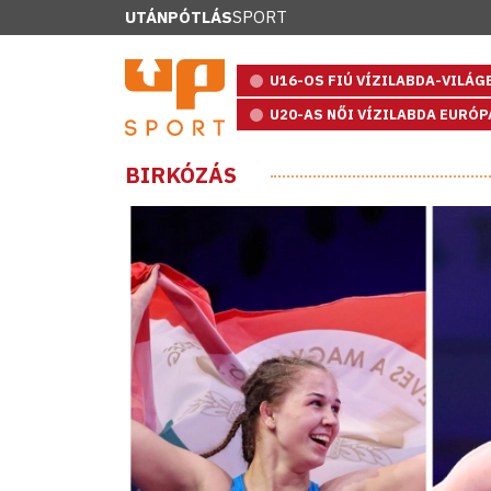
UTÁNPÓTLÁS
SPORT
U16-OS FIÚ VÍZILABDA-VILÁ
U20-AS NŐI VÍZILABDA EURÓ
BIRKÓZÁS