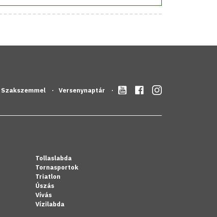
Szakszemmel
Versenynaptár
Tollaslabda
Tornasportok
Triatlon
Úszás
Vívás
Vízilabda