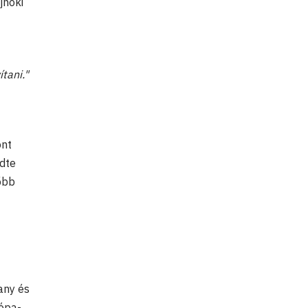
jnoki
tani."
ont
dte
őbb
any és
rópa-