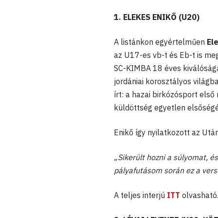
1. ELEKES ENIKŐ (U20)
A listánkon egyértelműen
El
az U17-es vb-t és Eb-t is me
SC-KIMBA 18 éves kiválóság
jordániai korosztályos világ
írt: a hazai birkózósport els
küldöttség egyetlen elsőségé
Enikő így nyilatkozott az Ut
„Sikerült hozni a súlyomat, é
pályafutásom során ez a verse
A teljes interjú
ITT
olvasható