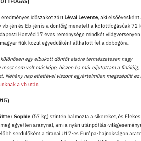
ÖTÖTTFOGÁS)
l eredményes időszakot zárt
Lévai Levente
, aki elsőévesként
 vb-jén és Eb-jén is a döntőig menetelt a kötöttfogásúak 72 k
udapesti Honvéd 17 éves reménysége mindkét világversenyen
magyar fiúk közül egyedüliként állhatott fel a dobogóra.
 különösen egy elbukott döntőt elsőre természetesen nagy
 most sem volt másképp, hiszen ha már eljutottam a fináléig,
t. Néhány nap elteltével viszont egyértelműen megszépült ez 
unknak a vb után
.
U15)
Ritter Sophie
(57 kg) szintén halmozta a sikereket, és Elekes
 meg egyetlen aranynál, ami a nyári utánpótlás-világesemény
e előbb serdülőként a tiranai U17-es Európa-bajnokságon arato