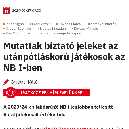
2024-05-27 09:00
labdarúgás
Pécsi Ármin
Kovács Marcell
baranyai nimród
Gruber Zsombor
Lisztes Krisztián
Kovács Mátyás
Vas Gábor
utánpótlás
utánpótlássport
Mutattak biztató jeleket az
utánpótláskorú játékosok az
NB I-ben
Bruckner Máté
IRATKOZZ FEL HÍRLEVELÜNKRE!
A 2023/24-es labdarúgó NB I legjobban teljesítő
fiatal játékosait értékeltük.