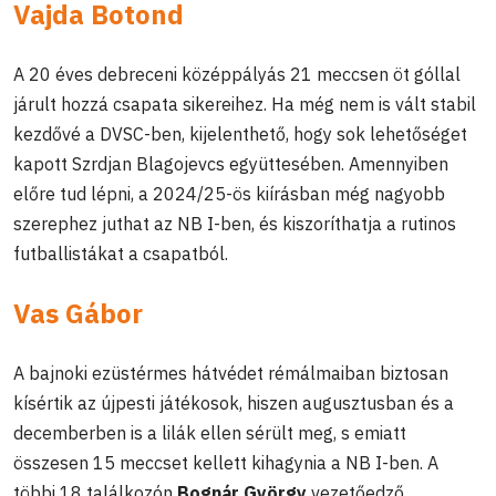
Vajda Botond
A 20 éves debreceni középpályás 21 meccsen öt góllal
járult hozzá csapata sikereihez. Ha még nem is vált stabil
kezdővé a DVSC-ben, kijelenthető, hogy sok lehetőséget
kapott Szrdjan Blagojevcs
együttesében. Amennyiben
előre tud lépni, a 2024/25-ös kiírásban még nagyobb
szerephez juthat az NB I-ben, és kiszoríthatja a rutinos
futballistákat a csapatból.
Vas Gábor
A bajnoki ezüstérmes hátvédet rémálmaiban biztosan
kísértik az újpesti játékosok, hiszen augusztusban és a
decemberben is a lilák ellen sérült meg, s emiatt
összesen 15 meccset kellett kihagynia a NB I-ben. A
többi 18 találkozón
Bognár György
vezetőedző