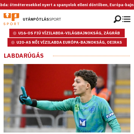
éteresekkel nyert a spanyolok elleni döntőben, Európa-bajnok az U20-
UTÁNPÓTLÁS
SPORT
U16-OS FIÚ VÍZILABDA-VILÁGBAJNOKSÁG, ZÁGRÁB
U20-AS NŐI VÍZILABDA EURÓPA-BAJNOKSÁG, OEIRAS
LABDARÚGÁS