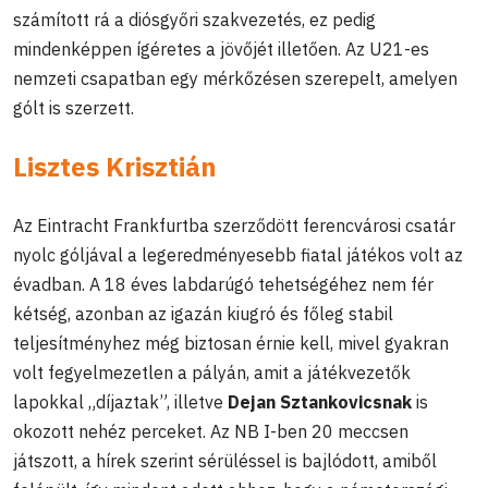
számított rá a diósgyőri szakvezetés, ez pedig
mindenképpen ígéretes a jövőjét illetően. Az U21-es
nemzeti csapatban egy mérkőzésen szerepelt, amelyen
gólt is szerzett.
Lisztes Krisztián
Az Eintracht Frankfurtba szerződött ferencvárosi csatár
nyolc góljával a legeredményesebb fiatal játékos volt az
évadban. A 18 éves labdarúgó tehetségéhez nem fér
kétség, azonban az igazán kiugró és főleg stabil
teljesítményhez még biztosan érnie kell, mivel gyakran
volt fegyelmezetlen a pályán, amit a játékvezetők
lapokkal „díjaztak”, illetve
Dejan Sztankovicsnak
is
okozott nehéz perceket. Az NB I-ben 20 meccsen
játszott, a hírek szerint sérüléssel is bajlódott, amiből