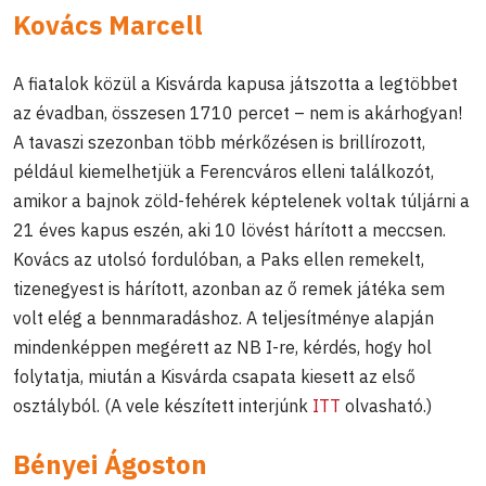
Kovács Marcell
A fiatalok közül a Kisvárda kapusa játszotta a legtöbbet
az évadban, összesen 1710 percet – nem is akárhogyan!
A tavaszi szezonban több mérkőzésen is brillírozott,
például kiemelhetjük a Ferencváros elleni találkozót,
amikor a bajnok zöld-fehérek képtelenek voltak túljárni a
21 éves kapus eszén, aki 10 lövést hárított a meccsen.
Kovács az utolsó fordulóban, a Paks ellen remekelt,
tizenegyest is hárított, azonban az ő remek játéka sem
volt elég a bennmaradáshoz. A teljesítménye alapján
mindenképpen megérett az NB I-re, kérdés, hogy hol
folytatja, miután a Kisvárda csapata kiesett az első
osztályból. (A vele készített interjúnk
ITT
olvasható.)
Bényei Ágoston