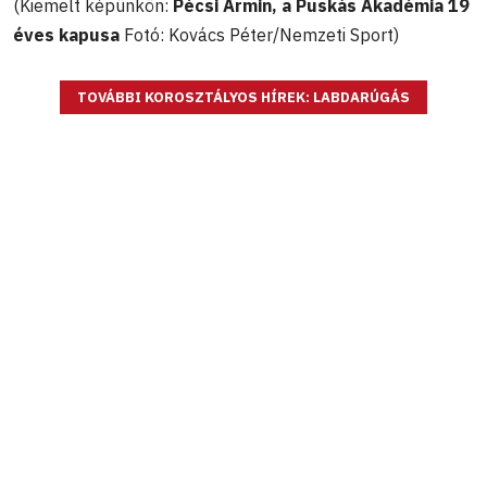
(Kiemelt képünkön:
Pécsi Ármin, a Puskás Akadémia 19
éves kapusa
Fotó: Kovács Péter/Nemzeti Sport)
TOVÁBBI KOROSZTÁLYOS HÍREK: LABDARÚGÁS