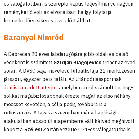
es válogatottban is szereplő kapus teljesítménye nagyon
reménykeltő volt az élvonalban, ha így folytatja,
kiemelkedően sikeres jövő előtt állhat.
Baranyai Nimród
A Debrecen 20 éves labdarúgójára jobb oldali és belső
védőként is számított
Szrdjan Blagojevics
tréner az évad
során. A DVSC saját nevelésű futballistája 22 mérkőzésen
játszott, egyszer be is talált. Az Utánpótlássportnak
áprilisban adott interjút
, amelyben arról számolt be, hogy
sokkal magabiztosabbnak érezte magát az első néhány
meccset követően, a célja pedig továbbra is a
rutinszerzés. A tavaszi szezonban már a hajdúsági
alakulatban abszolút alapemberré vált hátvéd meghívott
kapott a
Szélesi Zoltán
vezette U21-es válogatottba is.