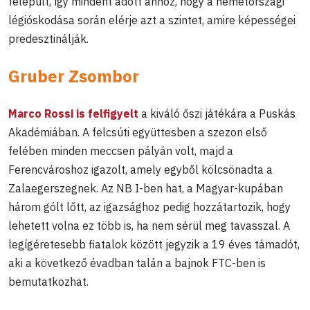
felépült, így mindent adott ahhoz, hogy a németországi
légióskodása során elérje azt a szintet, amire képességei
predesztinálják.
Gruber Zsombor
Marco Rossi is felfigyelt
a kiváló őszi játékára a Puskás
Akadémiában. A felcsúti együttesben a szezon első
felében minden meccsen pályán volt, majd a
Ferencvároshoz igazolt, amely egyből kölcsönadta a
Zalaegerszegnek. Az NB I-ben hat, a Magyar-kupában
három gólt lőtt, az igazsághoz pedig hozzátartozik, hogy
lehetett volna ez több is, ha nem sérül meg tavasszal. A
legígéretesebb fiatalok között jegyzik a 19 éves támadót,
aki a következő évadban talán a bajnok FTC-ben is
bemutatkozhat.