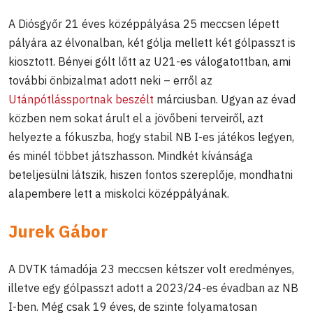
A Diósgyőr 21 éves középpályása 25 meccsen lépett
pályára az élvonalban, két gólja mellett két gólpasszt is
kiosztott. Bényei gólt lőtt az U21-es válogatottban, ami
további önbizalmat adott neki – erről az
Utánpótlássportnak beszélt
márciusban. Ugyan az évad
közben nem sokat árult el a jövőbeni terveiről, azt
helyezte a fókuszba, hogy stabil NB I-es játékos legyen,
és minél többet játszhasson. Mindkét kívánsága
beteljesülni látszik, hiszen fontos szereplője, mondhatni
alapembere lett a miskolci középpályának.
Jurek Gábor
A DVTK támadója 23 meccsen kétszer volt eredményes,
illetve egy gólpasszt adott a 2023/24-es évadban az NB
I-ben. Még csak 19 éves, de szinte folyamatosan