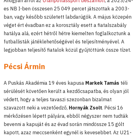
Ahogyan arról az
Utánpótlássport beszámolt
, a 2023/24-
es NB I-ben összesen 25 049 percet játszottak a 2003-
ban, vagy később született labdarúgók. A május közepén
véget ért évadban ez a korosztály esett a fiatalszabály
hatálya alá, ezért hétről hétre kiemelten foglalkoztunk a
futballisták játéklehetőségével és teljesítményével. A
legjobban teljesítő fiatalok közül gyűjtöttünk össze tízet.
Pécsi Ármin
A Puskás Akadémia 19 éves kapusa
Markek Tamás
téli
sérülését követően került a kezdőcsapatba, és olyan jól
védett, hogy a teljes tavaszi szezonban bizalmat
szavazott neki a vezetőedző,
Hornyák Zsolt
. Pécsi 16
mérkőzésen lépett pályára, ebből négyszer nem tudták
bevenni a kapuját és az évad során mindössze 15 gólt
kapott, azaz meccsenként egynél is kevesebbet. Az U21-