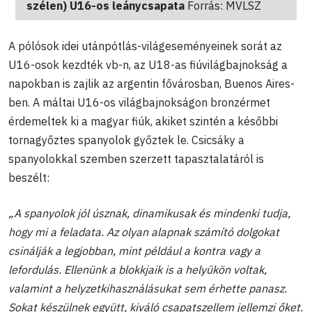
szélen) U16-os leánycsapata
Forrás: MVLSZ
A pólósok idei utánpótlás-világeseményeinek sorát az
U16-osok kezdték vb-n, az U18-as fiúvilágbajnokság a
napokban is zajlik az argentin fővárosban, Buenos Aires-
ben. A máltai U16-os világbajnokságon bronzérmet
érdemeltek ki a magyar fiúk, akiket szintén a későbbi
tornagyőztes spanyolok győztek le. Csicsáky a
spanyolokkal szemben szerzett tapasztalatáról is
beszélt:
„A spanyolok jól úsznak, dinamikusak és mindenki tudja,
hogy mi a feladata. Az olyan alapnak számító dolgokat
csinálják a legjobban, mint például a kontra vagy a
lefordulás. Ellenünk a blokkjaik is a helyükön voltak,
valamint a helyzetkihasználásukat sem érhette panasz.
Sokat készülnek együtt, kiváló csapatszellem jellemzi őket.