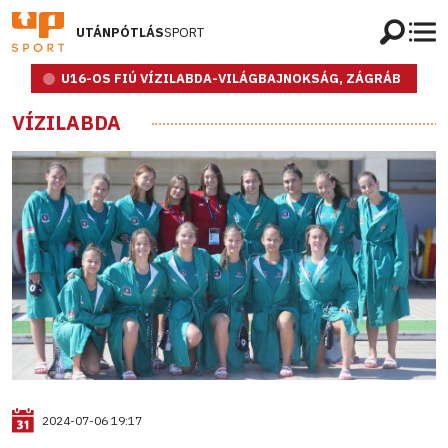
UTÁNPÓTLÁS
SPORT
U16-OS FIÚ VÍZILABDA-VILÁGBAJNOKSÁG, ZÁGRÁB
VÍZILABDA
2024-07-06 19:17