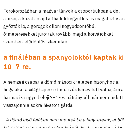
Törökországban a magyar lányok a csoportjukban a dél-
afrikai, a kazah, majd a thaiföldi együttest is magabiztosan
győzték le, a görögök elleni negyeddöntőből
ötméteresekkel jutottak tovább, majd a horvátokkal
szembeni elődöntős siker után
a fináléban a spanyoloktól kaptak ki
10–7-re.
A nemzeti csapat a döntő második felében bizonyította,
hogy akár a világbajnoki címre is érdemes lett volna, ám a
harmadik negyed eleji 7–1-es hátrányból már nem tudott
visszajönni a sokra hivatott gárda.
„A döntő első felében nem mentek be a helyzeteink, ebből
kifolyólag a lányokon érezhetővé vált kis bizonytalanság
–