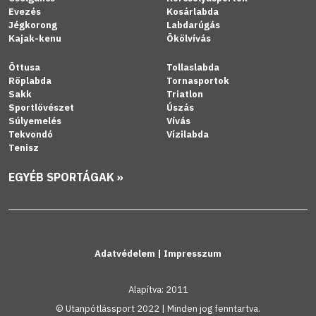
Evezés
Kosárlabda
Jégkorong
Labdarúgás
Kajak-kenu
Ökölvívás
Öttusa
Tollaslabda
Röplabda
Tornasportok
Sakk
Triatlon
Sportlövészet
Úszás
Súlyemelés
Vívás
Tekvondó
Vízilabda
Tenisz
EGYÉB SPORTÁGAK »
Adatvédelem
|
Impresszum
Alapítva: 2011
© Utanpótlássport 2022 | Minden jog fenntartva.