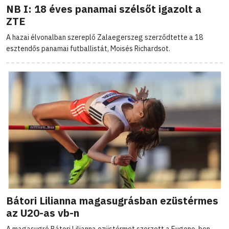
NB I: 18 éves panamai szélsőt igazolt a
ZTE
A hazai élvonalban szereplő Zalaegerszeg szerződtette a 18
esztendős panamai futballistát, Moisés Richardsot.
Bátori Lilianna magasugrásban ezüstérmes
az U20-as vb-n