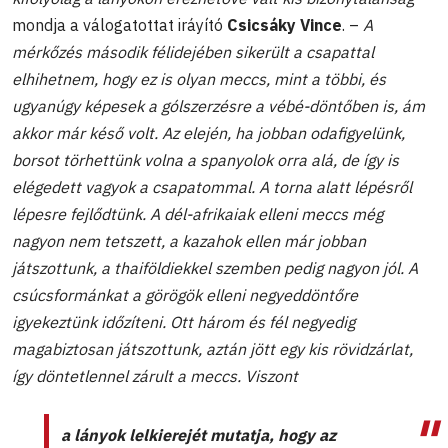
mondja a válogatottat iráyító
Csicsáky Vince
. –
A
mérkőzés második félidejében sikerült a csapattal
elhihetnem, hogy ez is olyan meccs, mint a többi, és
ugyanúgy képesek a gólszerzésre a vébé-döntőben is, ám
akkor már késő volt. Az elején, ha jobban odafigyelünk,
borsot törhettünk volna a spanyolok orra alá, de így is
elégedett vagyok a csapatommal. A torna alatt lépésről
lépesre fejlődtünk. A dél-afrikaiak elleni meccs még
nagyon nem tetszett, a kazahok ellen már jobban
játszottunk, a thaiföldiekkel szemben pedig nagyon jól. A
csúcsformánkat a görögök elleni negyeddöntőre
igyekeztünk időzíteni. Ott három és fél negyedig
magabiztosan játszottunk, aztán jött egy kis rövidzárlat,
így döntetlennel zárult a meccs. Viszont
a lányok lelkierejét mutatja, hogy az