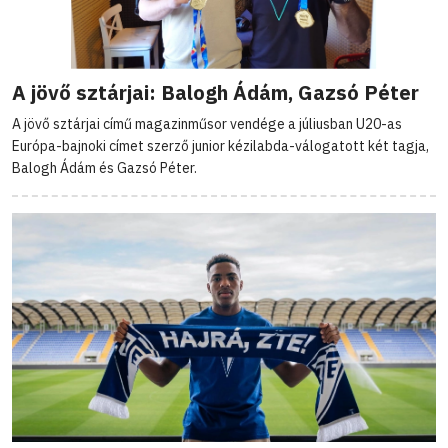
A jövő sztárjai: Balogh Ádám, Gazsó Péter
A jövő sztárjai című magazinműsor vendége a júliusban U20-as
Európa-bajnoki címet szerző junior kézilabda-válogatott két tagja,
Balogh Ádám és Gazsó Péter.