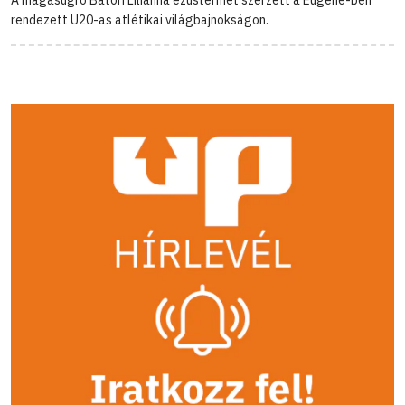
A magasugró Bátori Lilianna ezüstérmet szerzett a Eugene-ben
rendezett U20-as atlétikai világbajnokságon.