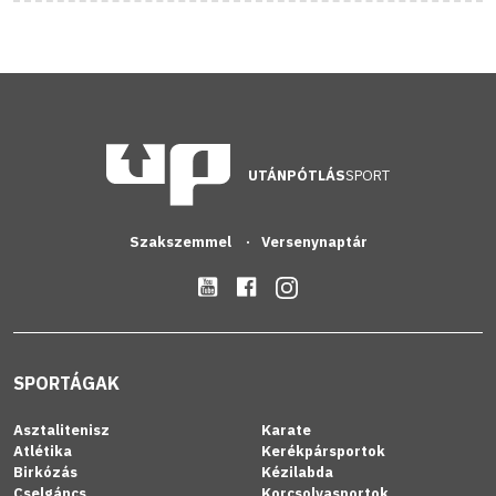
UTÁNPÓTLÁS
SPORT
Szakszemmel
Versenynaptár
SPORTÁGAK
Asztalitenisz
Karate
Atlétika
Kerékpársportok
Birkózás
Kézilabda
Cselgáncs
Korcsolyasportok