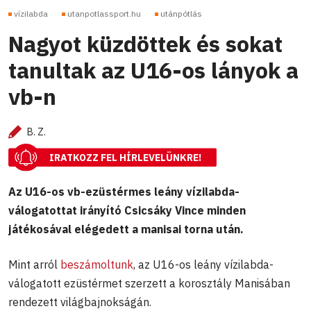
vízilabda
utanpotlassport.hu
utánpótlás
Nagyot küzdöttek és sokat
tanultak az U16-os lányok a
vb-n
B. Z.
IRATKOZZ FEL HÍRLEVELÜNKRE!
Az U16-os vb-ezüstérmes leány vízilabda-
válogatottat irányító Csicsáky Vince minden
játékosával elégedett a manisai torna után.
Mint arról
beszámoltunk
, az U16-os leány vízilabda-
válogatott ezüstérmet szerzett a korosztály Manisában
rendezett világbajnokságán.