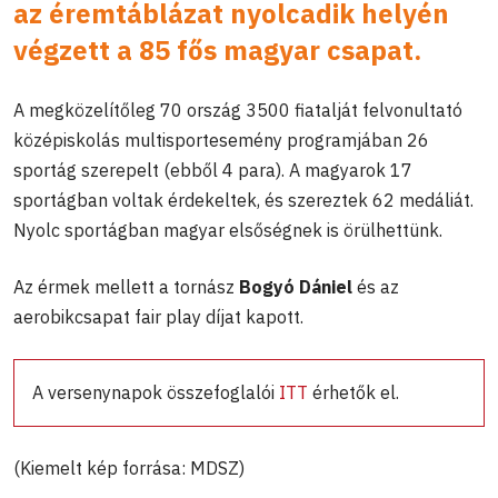
az éremtáblázat nyolcadik helyén
végzett a 85 fős magyar csapat.
A megközelítőleg 70 ország 3500 fiatalját felvonultató
középiskolás multisportesemény programjában 26
sportág szerepelt (ebből 4 para). A magyarok 17
sportágban voltak érdekeltek, és szereztek 62 medáliát.
Nyolc sportágban magyar elsőségnek is örülhettünk.
Az érmek mellett a tornász
Bogyó Dániel
és az
aerobikcsapat fair play díjat kapott.
A versenynapok összefoglalói
ITT
érhetők el.
(Kiemelt kép forrása: MDSZ)