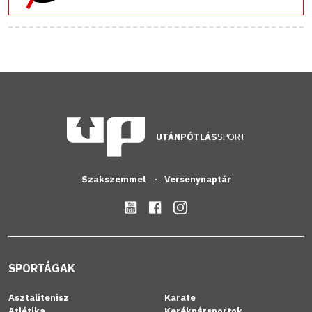
UTÁNPÓTLÁS
SPORT
Szakszemmel
Versenynaptár
SPORTÁGAK
Asztalitenisz
Karate
Atlétika
Kerékpársportok