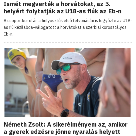
Ismét megverték a horvátokat, az 5.
helyért folytatják az U18-as fiúk az Eb-n
A csoportkör után a helyosztók első felvonásán is legyőzte az U18-
as fiú kézilabda-válogatott a horvátokat a szerbiai korosztályos
Eb-n.
Németh Zsolt: A sikerélményem az, amikor
a gyerek edzésre jönne nyaralás helyett