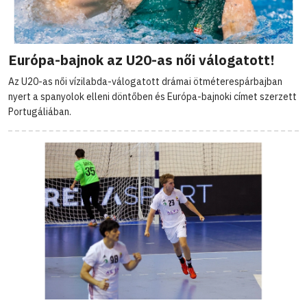
Európa-bajnok az U20-as női válogatott!
Az U20-as női vízilabda-válogatott drámai ötméterespárbajban
nyert a spanyolok elleni döntőben és Európa-bajnoki címet szerzett
Portugáliában.