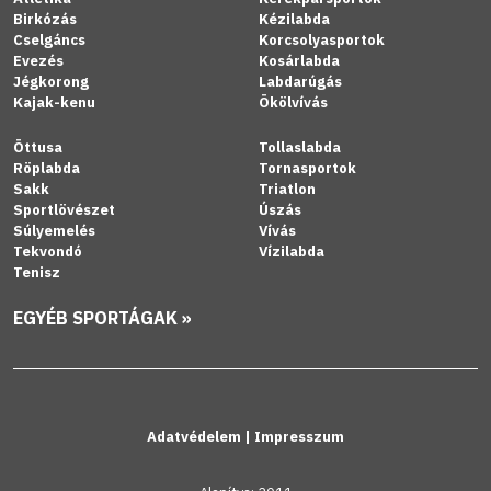
Birkózás
Kézilabda
Cselgáncs
Korcsolyasportok
Evezés
Kosárlabda
Jégkorong
Labdarúgás
Kajak-kenu
Ökölvívás
Öttusa
Tollaslabda
Röplabda
Tornasportok
Sakk
Triatlon
Sportlövészet
Úszás
Súlyemelés
Vívás
Tekvondó
Vízilabda
Tenisz
EGYÉB SPORTÁGAK »
Adatvédelem
|
Impresszum