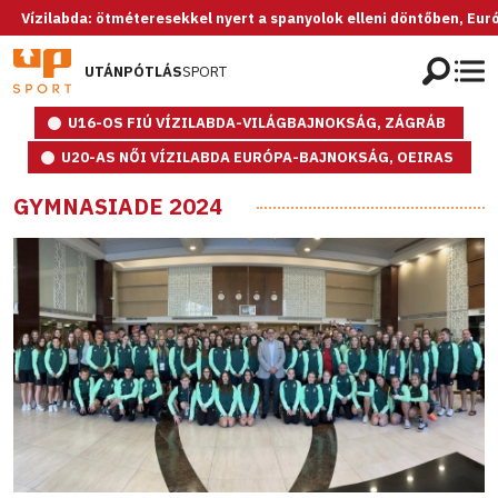
ilabda: ötméteresekkel nyert a spanyolok elleni döntőben, Európa-baj
UTÁNPÓTLÁS
SPORT
U16-OS FIÚ VÍZILABDA-VILÁGBAJNOKSÁG, ZÁGRÁB
U20-AS NŐI VÍZILABDA EURÓPA-BAJNOKSÁG, OEIRAS
GYMNASIADE 2024