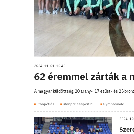
2024. 11. 01. 10:40
62 éremmel zárták a 
A magyar küldöttség 20 arany-, 17 ezüst- és 25 bron
utánpótlás
utanpotlassport.hu
Gymnasiade
2024. 10
Szer