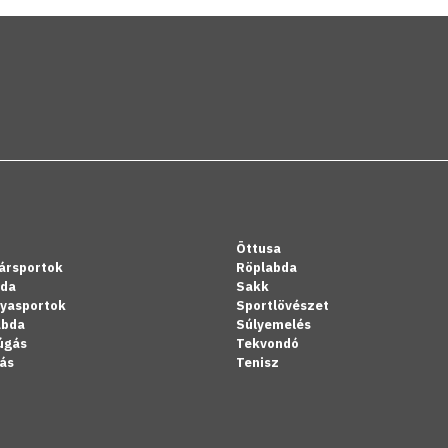
Öttusa
ársportok
Röplabda
bda
Sakk
lyasportok
Sportlövészet
abda
Súlyemelés
úgás
Tekvondó
ás
Tenisz