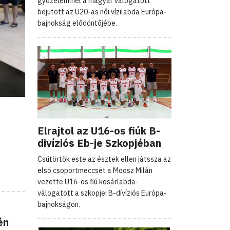
győzelemmel a magyar válogatott
bejutott az U20-as női vízilabda Európa-
bajnokság elődöntőjébe.
Elrajtol az U16-os fiúk B-
divíziós Eb-je Szkopjéban
Csütörtök este az észtek ellen játssza az
első csoportmeccsét a Moosz Milán
vezette U16-os fiú kosárlabda-
válogatott a szkopjei B-dívíziós Európa-
bajnokságon.
én