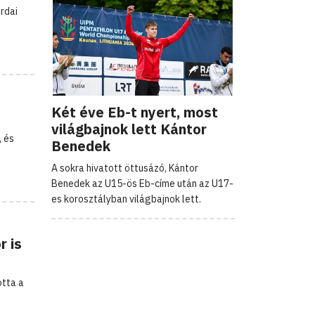
rdai
Két éve Eb-t nyert, most
világbajnok lett Kántor
, és
Benedek
A sokra hivatott öttusázó, Kántor
Benedek az U15-ös Eb-címe után az U17-
es korosztályban világbajnok lett.
 is
otta a