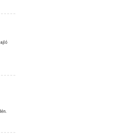
ajló
dén.