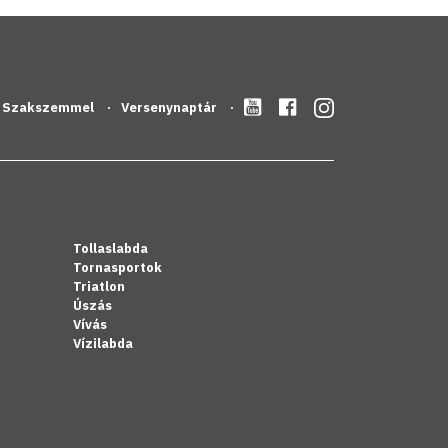
Szakszemmel
Versenynaptár
Tollaslabda
Tornasportok
Triatlon
Úszás
Vívás
Vízilabda