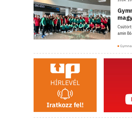
Gymn
magya
Csütört
amin 86
Gymna