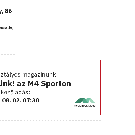
, 86
asiade,
sztályos magazinunk
ünk! az M4 Sporton
kező adás:
 08. 02. 07:30