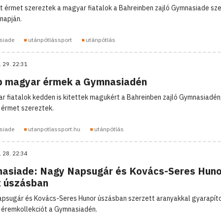
t érmet szereztek a magyar fiatalok a Bahreinben zajló Gymnasiade sze
napján.
siade
utánpótlássport
utánpótlás
. 29. 22:31
b magyar érmek a Gymnasiadén
r fiatalok kedden is kitettek magukért a Bahreinben zajló Gymnasiadén
érmet szereztek.
siade
utanpotlassport.hu
utánpótlás
. 28. 22:34
asiade: Nagy Napsugár és Kovács-Seres Hunor
t úszásban
psugár és Kovács-Seres Hunor úszásban szerzett aranyakkal gyarapít
éremkollekciót a Gymnasiadén.