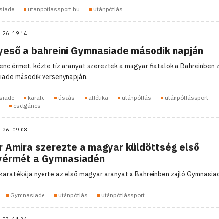
siade
utanpotlassport.hu
utánpótlás
. 26. 19:14
yeső a bahreini Gymnasiade második napján
lenc érmet, közte tíz aranyat szereztek a magyar fiatalok a Bahreinben z
ade második versenynapján.
siade
karate
úszás
atlétika
utánpótlás
utánpótlássport
cselgáncs
. 26. 09:08
r Amira szerezte a magyar küldöttség első
yérmét a Gymnasiadén
karatékája nyerte az első magyar aranyat a Bahreinben zajló Gymnasia
Gymnasiade
utánpótlás
utánpótlássport
. 23. 11:34