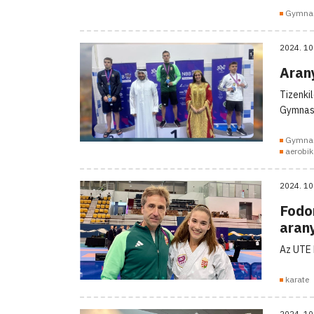
Gymna
2024. 10
Aran
Tizenki
Gymnasi
Gymna
aerobik
2024. 10
Fodo
aran
Az UTE 
karate
2024. 10