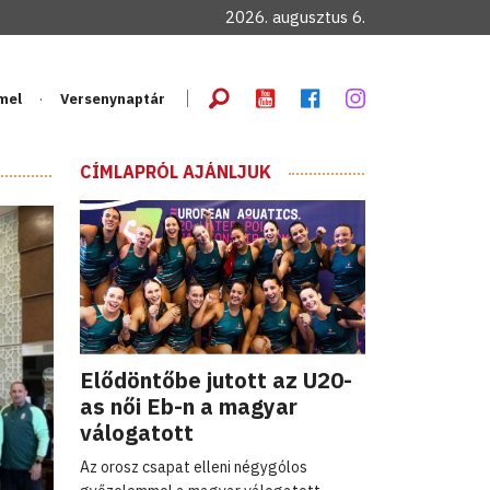
2026. augusztus 6.
mel
Versenynaptár
CÍMLAPRÓL AJÁNLJUK
Elődöntőbe jutott az U20-
as női Eb-n a magyar
válogatott
Az orosz csapat elleni négygólos