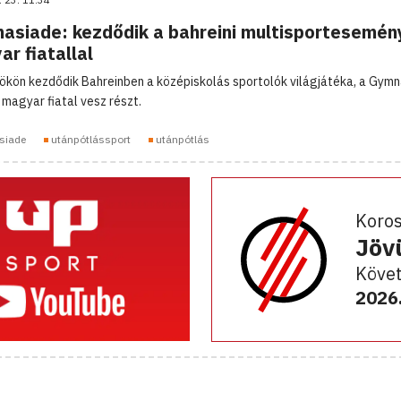
asiade: kezdődik a bahreini multisportesemény
r fiatallal
ökön kezdődik Bahreinben a középiskolás sportolók világjátéka, a Gymn
 magyar fiatal vesz részt.
siade
utánpótlássport
utánpótlás
Koro
Jöv
Követ
2026.