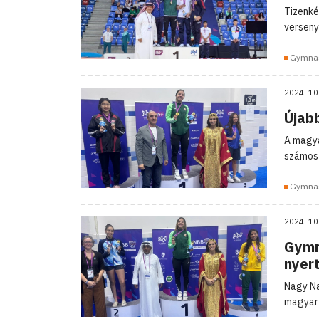
Tizenké
verseny
Gymna
2024. 10
Újab
A magya
számos 
Gymna
2024. 10
Gymn
nyer
Nagy Na
magyar 