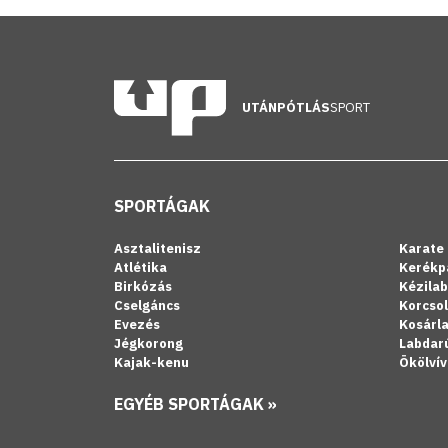
UTÁNPÓTLÁS
SPORT
SPORTÁGAK
Asztalitenisz
Karate
Atlétika
Kerékp
Birkózás
Kézila
Cselgáncs
Korcso
Evezés
Kosárl
Jégkorong
Labdar
Kajak-kenu
Ökölvív
EGYÉB SPORTÁGAK »