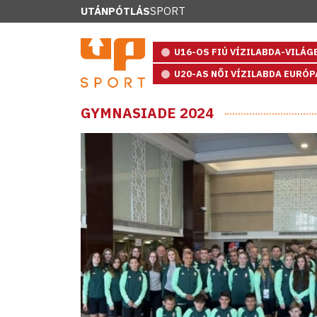
UTÁNPÓTLÁS
SPORT
U16-OS FIÚ VÍZILABDA-VILÁ
U20-AS NŐI VÍZILABDA EURÓ
GYMNASIADE 2024