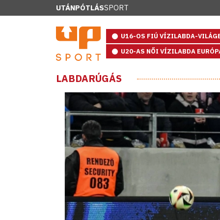
UTÁNPÓTLÁS
SPORT
U16-OS FIÚ VÍZILABDA-VILÁ
U20-AS NŐI VÍZILABDA EURÓ
LABDARÚGÁS