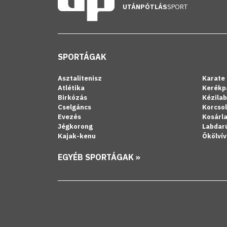
UTÁNPÓTLÁS
SPORT
SPORTÁGAK
Asztalitenisz
Karate
Atlétika
Kerékp
Birkózás
Kézila
Cselgáncs
Korcso
Evezés
Kosárl
Jégkorong
Labdar
Kajak-kenu
Ökölvív
EGYÉB SPORTÁGAK »