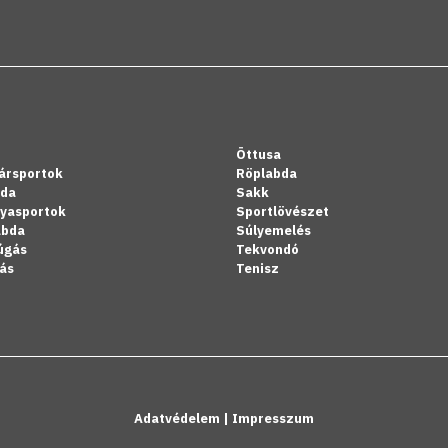
Öttusa
ársportok
Röplabda
bda
Sakk
lyasportok
Sportlövészet
abda
Súlyemelés
úgás
Tekvondó
ás
Tenisz
Adatvédelem
|
Impresszum