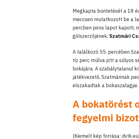
Megkapta büntetését a 18 
meccsen mutatkozott be a l
percben piros lapot kapott, 
gólszerzőjének,
Szatmári Cs
A találkozó 55. percében Sza
tíz perc múlva jött a súlyos s
bokájára. A szabálytalanul k
játékvezető, Szatmárinak pedi
elszakadtak a bokaszalagjai
A bokatörést o
fegyelmi bizot
(Kiemelt kép forrása: dvtk.eu