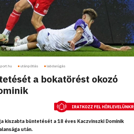
port.hu
utánpótlás
labdarúgás
etését a bokatörést okozó
ominik
IRATKOZZ FEL HÍRLEVELÜNKR
a kiszabta büntetését a 18 éves Kaczvinszki Dominik
alansága után.