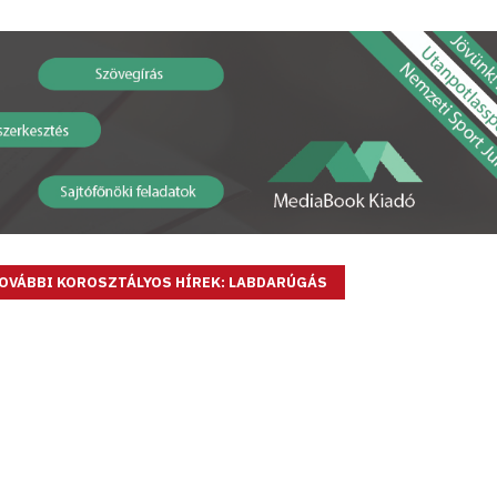
OVÁBBI KOROSZTÁLYOS HÍREK: LABDARÚGÁS