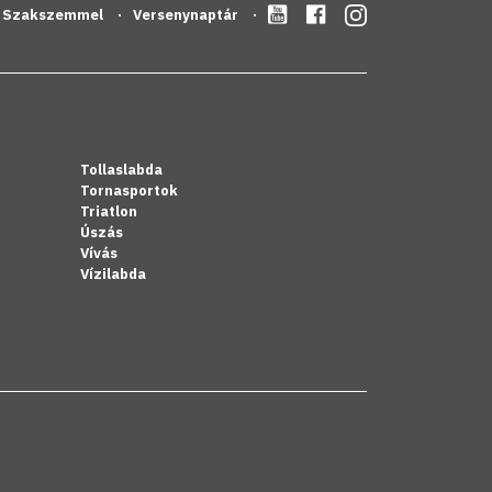
Szakszemmel
Versenynaptár
Tollaslabda
Tornasportok
Triatlon
Úszás
Vívás
Vízilabda