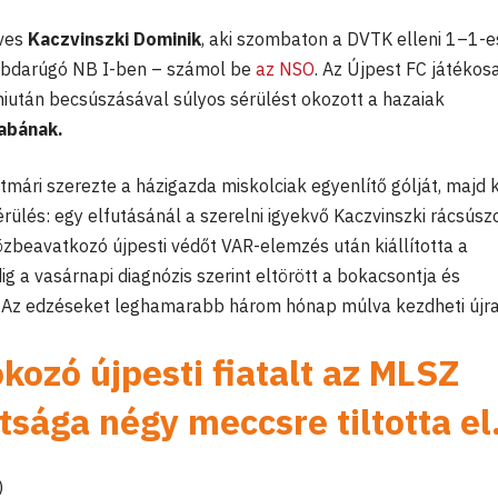
éves
Kaczvinszki Dominik
, aki szombaton a DVTK elleni 1–1-e
abdarúgó NB I-ben – számol be
az NSO
. Az Újpest FC játékosa
miután becsúszásával súlyos sérülést okozott a hazaiak
abának.
tmári szerezte a házigazda miskolciak egyenlítő gólját, majd 
érülés: egy elfutásánál a szerelni igyekvő Kaczvinszki rácsúsz
özbeavatkozó újpesti védőt VAR-elemzés után kiállította a
g a vasárnapi diagnózis szerint eltörött a bokacsontja és
. Az edzéseket leghamarabb három hónap múlva kezdheti újra
kozó újpesti fiatalt az MLSZ
tsága négy meccsre tiltotta el
)