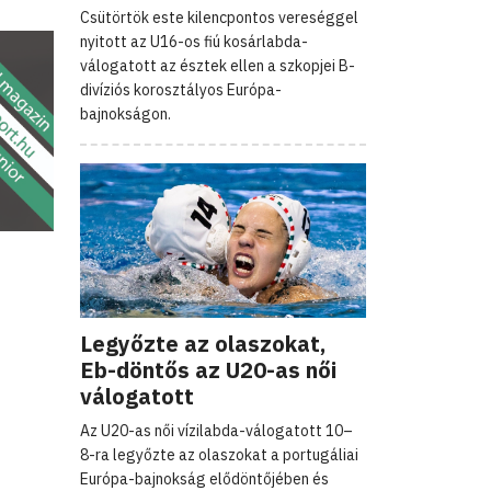
Csütörtök este kilencpontos vereséggel
nyitott az U16-os fiú kosárlabda-
válogatott az észtek ellen a szkopjei B-
divíziós korosztályos Európa-
bajnokságon.
Legyőzte az olaszokat,
Eb-döntős az U20-as női
válogatott
Az U20-as női vízilabda-válogatott 10–
8-ra legyőzte az olaszokat a portugáliai
Európa-bajnokság elődöntőjében és