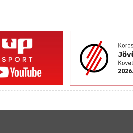
Koro
Jöv
Követ
2026.