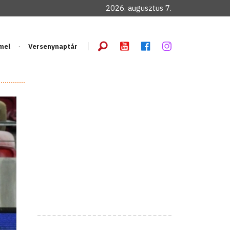
2026. augusztus 7.
mel
Versenynaptár