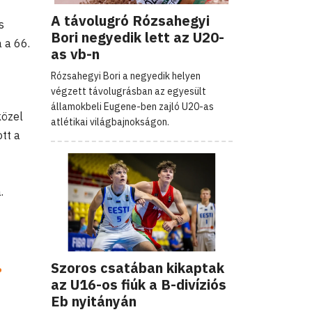
A távolugró Rózsahegyi
s
Bori negyedik lett az U20-
 a 66.
as vb-n
Rózsahegyi Bori a negyedik helyen
végzett távolugrásban az egyesült
államokbeli Eugene-ben zajló U20-as
közel
atlétikai világbajnokságon.
ott a
.
.
Szoros csatában kikaptak
az U16-os fiúk a B-divíziós
Eb nyitányán