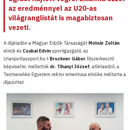
az eredménnyel az U20-as
világranglistát is magabiztosan
vezeti.
A díjátadón a Magyar Edzők Társaságát
Molnár Zoltán
elnök és
Csabai Edvin
sportigazgató, az
Utanpotlassport.hu-t
Bruckner Gábor
főszerkesztő
képviselte; mellettük
dr. Tihanyi József
, atlétaedző, a
Testnevelési Egyetem rektor emeritusa elnöke méltatta a
díjazottat.