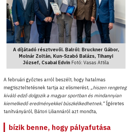
A díjátadó résztvevői. Balról: Bruckner Gábor,
Molnár Zoltán, Kun-Szabó Balázs, Tihanyi
József, Csabai Edvin
Fotó: Vasas Attila
A februári győztes arról beszélt, hogy hatalmas
megtiszteltetésnek tartja az elismerést,
„hiszen rengeteg
kiváló edző dolgozik a magyar sportban és mindannyian
kiemelkedő eredményekkel büszkélkedhetnek.”
Ígéretes
tanítványáról, Bátori Liliannáról azt mondta,
bízik benne, hogy pályafutása