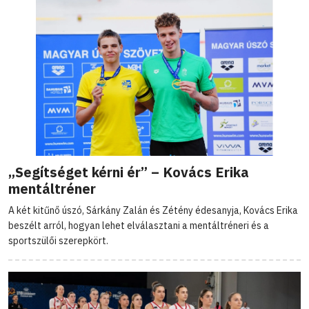
„Segítséget kérni ér” – Kovács Erika
mentáltréner
A két kitűnő úszó, Sárkány Zalán és Zétény édesanyja, Kovács Erika
beszélt arról, hogyan lehet elválasztani a mentáltréneri és a
sportszülői szerepkört.