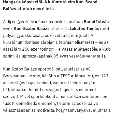
Hungaria képviselői. A kitüntető cím Kun-Szabó
Balázs atlétatréneré lett.
A díj negyedik évadának hatodik kiírásában
Budai István
vívó-,
Kun-Szabó Balázs
atléta- és
Lakatos Tamás
rövid
pályás gyorskorcsolyaedző volt a három jelölt. A
kuratórium döntése alapján a februári elismerést – és az
azzal járó 250 ezer forintot – a Vasas atlétaedzője, a klub
sprint- és ugrószakágának 35 éves vezetője vehette át.
Kun-Szabó Balázs sportolói pályafutását az AC
Bonyhádban kezdte, később a TFSE atlétája lett, és U23-
as országos bajnoki címet, valamint fedett pályán
hétpróbában felnőtt országos bajnoki ezüstérmet
szerzett. Mivel sportolóként a nemzetközi színtéren nem
tudott kiemelkedő eredményt elérni, az edzői pálya
választásában az motiválta, hogy tanítványaival eljuthat a