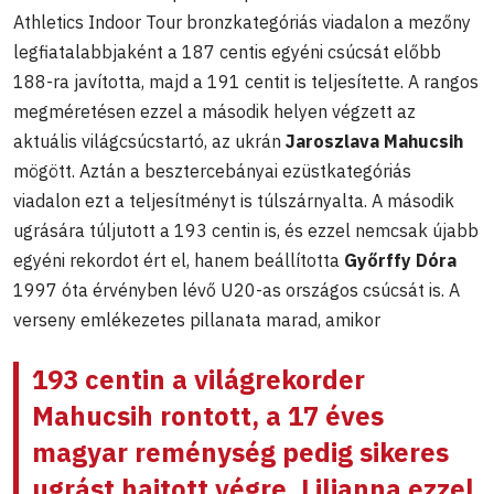
Athletics Indoor Tour bronzkategóriás viadalon a mezőny
legfiatalabbjaként a 187 centis egyéni csúcsát előbb
188-ra javította, majd a 191 centit is teljesítette. A rangos
megméretésen ezzel a második helyen végzett az
aktuális világcsúcstartó, az ukrán
Jaroszlava Mahucsih
mögött. Aztán a besztercebányai ezüstkategóriás
viadalon ezt a teljesítményt is túlszárnyalta. A második
ugrására túljutott a 193 centin is, és ezzel nemcsak újabb
egyéni rekordot ért el, hanem beállította
Győrffy Dóra
1997 óta érvényben lévő U20-as országos csúcsát is. A
verseny emlékezetes pillanata marad, amikor
193 centin a világrekorder
Mahucsih rontott, a 17 éves
magyar reménység pedig sikeres
ugrást hajtott végre. Lilianna ezzel