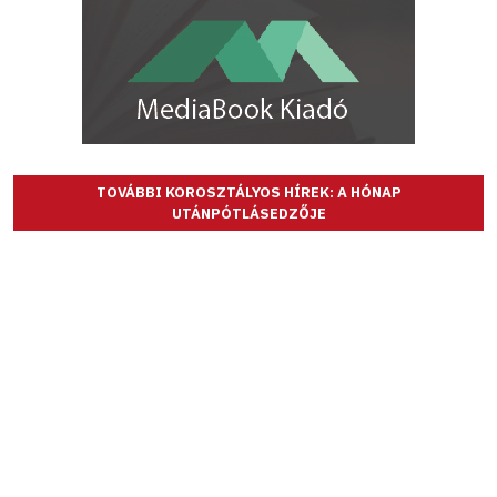
TOVÁBBI KOROSZTÁLYOS HÍREK: A HÓNAP
UTÁNPÓTLÁSEDZŐJE