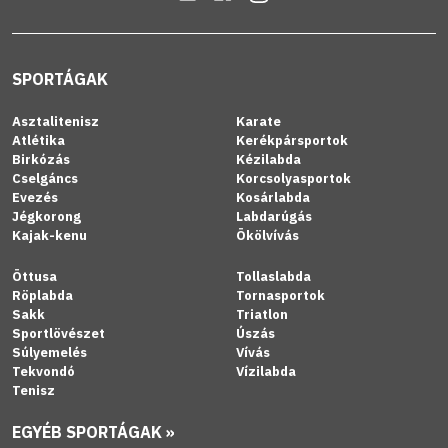
SPORTÁGAK
Asztalitenisz
Karate
Atlétika
Kerékpársportok
Birkózás
Kézilabda
Cselgáncs
Korcsolyasportok
Evezés
Kosárlabda
Jégkorong
Labdarúgás
Kajak-kenu
Ökölvívás
Öttusa
Tollaslabda
Röplabda
Tornasportok
Sakk
Triatlon
Sportlövészet
Úszás
Súlyemelés
Vívás
Tekvondó
Vízilabda
Tenisz
EGYÉB SPORTÁGAK »