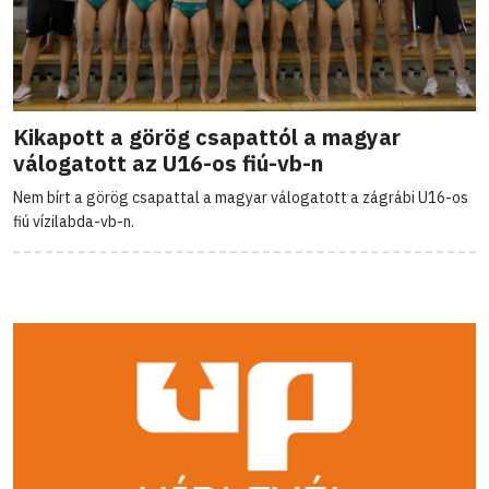
Kikapott a görög csapattól a magyar
válogatott az U16-os fiú-vb-n
Nem bírt a görög csapattal a magyar válogatott a zágrábi U16-os
fiú vízilabda-vb-n.