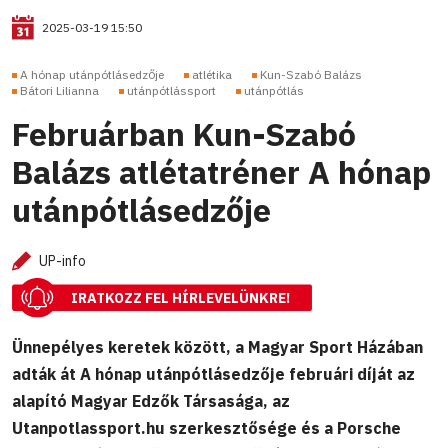
2025-03-19 15:50
A hónap utánpótlásedzője
atlétika
Kun-Szabó Balázs
Bátori Lilianna
utánpótlássport
utánpótlás
Februárban Kun-Szabó
Balázs atlétatréner A hónap
utánpótlásedzője
UP-info
IRATKOZZ FEL HÍRLEVELÜNKRE!
Ünnepélyes keretek között, a Magyar Sport Házában
adták át A hónap utánpótlásedzője februári díját az
alapító Magyar Edzők Társasága, az
Utanpotlassport.hu szerkesztősége és a Porsche