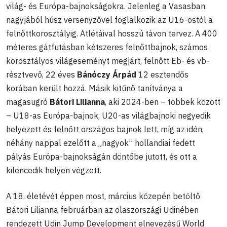
világ- és Európa-bajnokságokra. Jelenleg a Vasasban
nagyjából húsz versenyzővel foglalkozik az U16-ostól a
felnőttkorosztályig. Atlétáival hosszú távon tervez. A 400
méteres gátfutásban kétszeres felnőttbajnok, számos
korosztályos világeseményt megjárt, felnőtt Eb- és vb-
résztvevő, 22 éves
Bánóczy Árpád
12 esztendős
korában került hozzá. Másik kitűnő tanítványa a
magasugró
Bátori Lilianna
, aki 2024-ben – többek között
– U18-as Európa-bajnok, U20-as világbajnoki negyedik
helyezett és felnőtt országos bajnok lett, míg az idén,
néhány nappal ezelőtt a „nagyok” hollandiai fedett
pályás Európa-bajnokságán döntőbe jutott, és ott a
kilencedik helyen végzett.
A 18. életévét éppen most, március közepén betöltő
Bátori Lilianna februárban az olaszországi Udinében
rendezett Udin Jump Development elnevezésű World