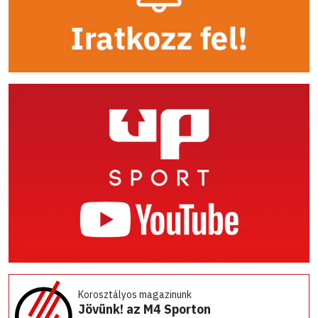
Korosztályos magazinunk
Jövünk! az M4 Sporton