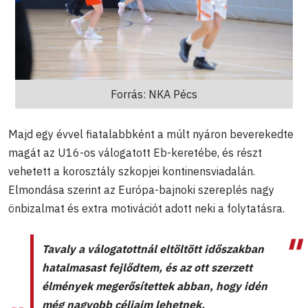
Forrás: NKA Pécs
Majd egy évvel fiatalabbként a múlt nyáron beverekedte
magát az U16-os válogatott Eb-keretébe, és részt
vehetett a korosztály szkopjei kontinensviadalán.
Elmondása szerint az Európa-bajnoki szereplés nagy
önbizalmat és extra motivációt adott neki a folytatásra.
Tavaly a válogatottnál eltöltött időszakban
hatalmasast fejlődtem, és az ott szerzett
élmények megerősítettek abban, hogy idén
még nagyobb céljaim lehetnek.