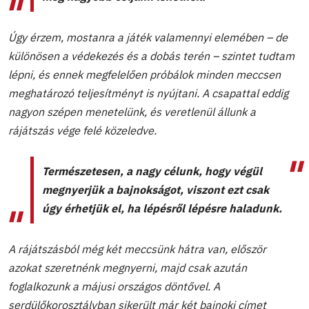
Úgy érzem, mostanra a játék valamennyi elemében – de
különösen a védekezés és a dobás terén – szintet tudtam
lépni, és ennek megfelelően próbálok minden meccsen
meghatározó teljesítményt is nyújtani. A csapattal eddig
nagyon szépen menetelünk, és veretlenül állunk a
rájátszás vége felé közeledve.
Természetesen, a nagy célunk, hogy végül
megnyerjük a bajnokságot, viszont ezt csak
úgy érhetjük el, ha lépésről lépésre haladunk.
A rájátszásból még két meccsünk hátra van, először
azokat szeretnénk megnyerni, majd csak azután
foglalkozunk a májusi országos döntővel. A
serdülőkorosztályban sikerült már két bajnoki címet