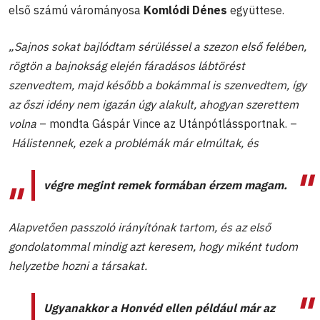
első számú várományosa
Komlódi Dénes
együttese.
„Sajnos sokat bajlódtam sérüléssel a szezon első felében,
rögtön a bajnokság elején fáradásos lábtörést
szenvedtem, majd később a bokámmal is szenvedtem, így
az őszi idény nem igazán úgy alakult, ahogyan szerettem
volna
– mondta Gáspár Vince az Utánpótlássportnak. –
Hálistennek, ezek a problémák már elmúltak, és
végre megint remek formában érzem magam.
Alapvetően passzoló irányítónak tartom, és az első
gondolatommal mindig azt keresem, hogy miként tudom
helyzetbe hozni a társakat.
Ugyanakkor a Honvéd ellen például már az