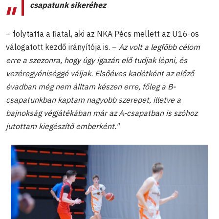
csapatunk sikeréhez
– folytatta a fiatal, aki az NKA Pécs mellett az U16-os
válogatott kezdő irányítója is. –
Az volt a legfőbb célom
erre a szezonra, hogy úgy igazán elő tudjak lépni, és
vezéregyéniséggé váljak. Elsőéves kadétként az előző
évadban még nem álltam készen erre, főleg a B-
csapatunkban kaptam nagyobb szerepet, illetve a
bajnokság végjátékában már az A-csapatban is szóhoz
jutottam kiegészítő emberként."