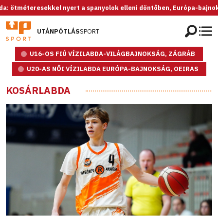
esekkel nyert a spanyolok elleni döntőben, Európa-bajnok az U20-as 
UTÁNPÓTLÁS
SPORT
U16-OS FIÚ VÍZILABDA-VILÁGBAJNOKSÁG, ZÁGRÁB
U20-AS NŐI VÍZILABDA EURÓPA-BAJNOKSÁG, OEIRAS
KOSÁRLABDA