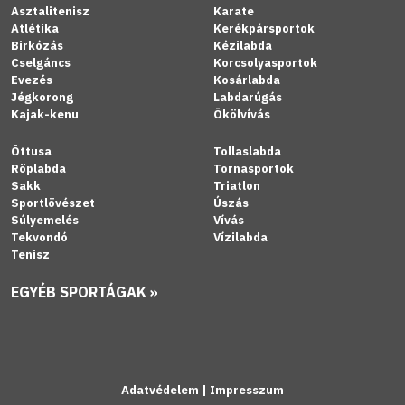
Asztalitenisz
Karate
Atlétika
Kerékpársportok
Birkózás
Kézilabda
Cselgáncs
Korcsolyasportok
Evezés
Kosárlabda
Jégkorong
Labdarúgás
Kajak-kenu
Ökölvívás
Öttusa
Tollaslabda
Röplabda
Tornasportok
Sakk
Triatlon
Sportlövészet
Úszás
Súlyemelés
Vívás
Tekvondó
Vízilabda
Tenisz
EGYÉB SPORTÁGAK »
Adatvédelem
|
Impresszum