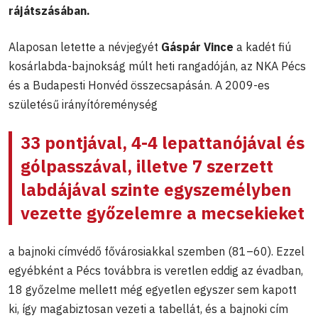
rájátszásában.
Alaposan letette a névjegyét
Gáspár Vince
a kadét fiú
kosárlabda-bajnokság múlt heti rangadóján, az NKA Pécs
és a Budapesti Honvéd összecsapásán. A 2009-es
születésű irányítóreménység
33 pontjával, 4-4 lepattanójával és
gólpasszával, illetve 7 szerzett
labdájával szinte egyszemélyben
vezette győzelemre a mecsekieket
a bajnoki címvédő fővárosiakkal szemben (81–60). Ezzel
egyébként a Pécs továbbra is veretlen eddig az évadban,
18 győzelme mellett még egyetlen egyszer sem kapott
ki, így magabiztosan vezeti a tabellát, és a bajnoki cím