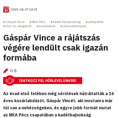
2025-04-07 18:35
Gáspár Vince
NKA Pécs
kadét fiúbajnokság
utánpótlás
U16-os válogatott
kosárlabda
utánpótlássport
Gáspár Vince a rájátszás
végére lendült csak igazán
formába
H. B.
IRATKOZZ FEL HÍRLEVELÜNKRE!
Az évad első felében még sérülések hátráltatták a 16
éves kosárlabdázót, Gáspár Vincét, aki mostanra már
túl van a nehézségeken, és egyre jobb formát mutat
az NKA Pécs csapatában a kadétbajnokság