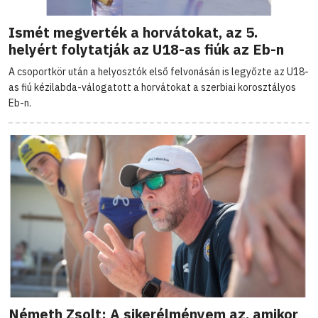
Ismét megverték a horvátokat, az 5.
helyért folytatják az U18-as fiúk az Eb-n
A csoportkör után a helyosztók első felvonásán is legyőzte az U18-
as fiú kézilabda-válogatott a horvátokat a szerbiai korosztályos
Eb-n.
Németh Zsolt: A sikerélményem az, amikor