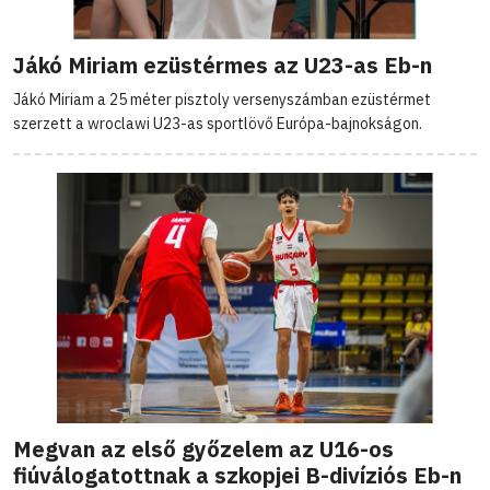
Jákó Miriam ezüstérmes az U23-as Eb-n
Jákó Miriam a 25 méter pisztoly versenyszámban ezüstérmet
szerzett a wroclawi U23-as sportlövő Európa-bajnokságon.
Megvan az első győzelem az U16-os
fiúválogatottnak a szkopjei B-divíziós Eb-n