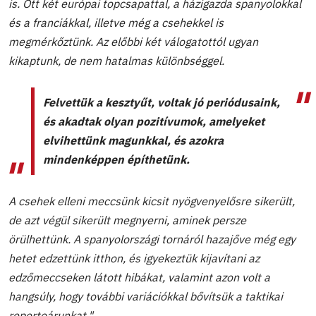
is. Ott két európai topcsapattal, a házigazda spanyolokkal
és a franciákkal, illetve még a csehekkel is
megmérkőztünk. Az előbbi két válogatottól ugyan
kikaptunk, de nem hatalmas különbséggel.
Felvettük a kesztyűt, voltak jó periódusaink,
és akadtak olyan pozitívumok, amelyeket
elvihettünk magunkkal, és azokra
mindenképpen építhetünk.
A csehek elleni meccsünk kicsit nyögvenyelősre sikerült,
de azt végül sikerült megnyerni, aminek persze
örülhettünk. A spanyolországi tornáról hazajőve még egy
hetet edzettünk itthon, és igyekeztük kijavítani az
edzőmeccseken látott hibákat, valamint azon volt a
hangsúly, hogy további variációkkal bővítsük a taktikai
repertoárunkat."