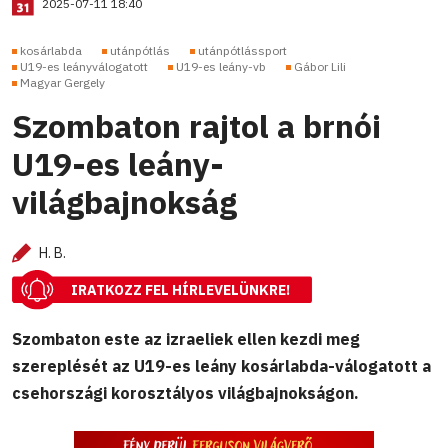
2025-07-11 18:40
kosárlabda
utánpótlás
utánpótlássport
U19-es leányválogatott
U19-es leány-vb
Gábor Lili
Magyar Gergely
Szombaton rajtol a brnói
U19-es leány-
világbajnokság
H. B.
IRATKOZZ FEL HÍRLEVELÜNKRE!
Szombaton este az izraeliek ellen kezdi meg
szereplését az U19-es leány kosárlabda-válogatott a
csehországi korosztályos világbajnokságon.