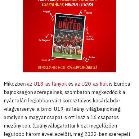
Miközben
az U18-as lányok
és
az U20-as fiúk
is Európa-
bajnokságon szerepelnek, szombaton megkezdődik a
nyár talán legjobban várt korosztályos kosárlabda-
világversenye, a brnói U19-es leány-világbajnokság,
amelyen a magyar csapat is ott lesz a 16 csapatos
mezőnyben. (Leányválogatottunk ezt megelőzően
legutóbb három évvel ezelőtt, még 2022-ben szerepelt