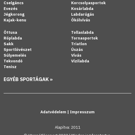
Cselgáncs
Korcsolyasportok
Evezés
Kosárlabda
Jégkorong
Labdarúgás
Kajak-kenu
Ökölvívás
Öttusa
Tollaslabda
Röplabda
Tornasportok
Sakk
Triatlon
Sportlövészet
Úszás
Súlyemelés
Vívás
Tekvondó
Vízilabda
Tenisz
EGYÉB SPORTÁGAK »
Adatvédelem
|
Impresszum
Alapítva: 2011