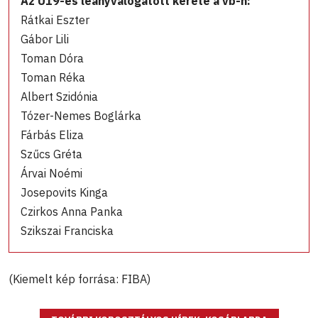
Az U19-es leányválogatott kerete a vb-n:
Rátkai Eszter
Gábor Lili
Toman Dóra
Toman Réka
Albert Szidónia
Tózer-Nemes Boglárka
Fárbás Eliza
Szűcs Gréta
Árvai Noémi
Josepovits Kinga
Czirkos Anna Panka
Szikszai Franciska
(Kiemelt kép forrása: FIBA)