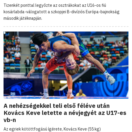
Tizenkét ponttal legyőzte az osztrákokat az U16-os fiú
kosárlabda-válogatott a szkopjei B-divíziós Európa-bajnokság
második játéknapján.
A nehézségekkel teli első féléve után
Kovács Keve letette a névjegyét az U17-es
vb-n
Az egriek kötöttfogású ígérete, Kovács Keve (55 kg)