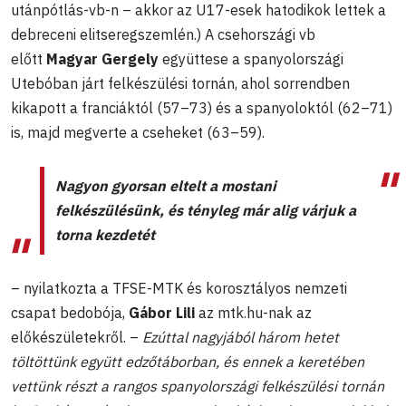
utánpótlás-vb-n – akkor az U17-esek hatodikok lettek a
debreceni elitseregszemlén.) A csehországi vb
előtt
Magyar Gergely
együttese a spanyolországi
Utebóban járt felkészülési tornán, ahol sorrendben
kikapott a franciáktól (57–73) és a spanyoloktól (62–71)
is, majd megverte a cseheket (63–59).
Nagyon gyorsan eltelt a mostani
felkészülésünk, és tényleg már alig várjuk a
torna kezdetét
– nyilatkozta a TFSE-MTK és korosztályos nemzeti
csapat bedobója,
Gábor Lili
az mtk.hu-nak az
előkészületekről. –
Ezúttal nagyjából három hetet
töltöttünk együtt edzőtáborban, és ennek a keretében
vettünk részt a rangos spanyolországi felkészülési tornán