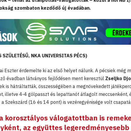
sok – tehát az utánpótlás-válogatottak – közül a női NB I
nokság szombaton kezdődő új évadában.
S SZÜLETÉSŰ, NKA UNIVERSITAS PÉCS)
kai Eszter érdemelte ki az első helyet nálunk. A pécsiek még m
lőző évadban látványos fejlődésen ment keresztül
Zseljko Djo
sek is hátráltatták, összességében a megnövekedett játékper
tot, illetve 4-4 gólpasszt és lepattanót átlagolt meccsenként, 
 a Szekszárd (16 és 14 pont) is vezéregyénisége volt csapatá
a korosztályos válogatottban is remeke
nyként, az együttes legeredményesebb