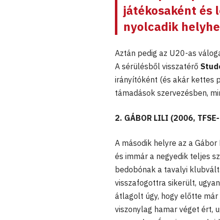
játékosaként és 
nyolcadik helyhe
Aztán pedig az U20-as válogat
A sérülésből visszatérő
Stud
irányítóként (és akár kettes 
támadások szervezésben, mi
2. GÁBOR LILI (2006, TFSE
A második helyre az a Gábor L
és immár a negyedik teljes s
bedobónak a tavalyi klubvált
visszafogottra sikerült, ugy
átlagolt úgy, hogy előtte már
viszonylag hamar véget ért, 