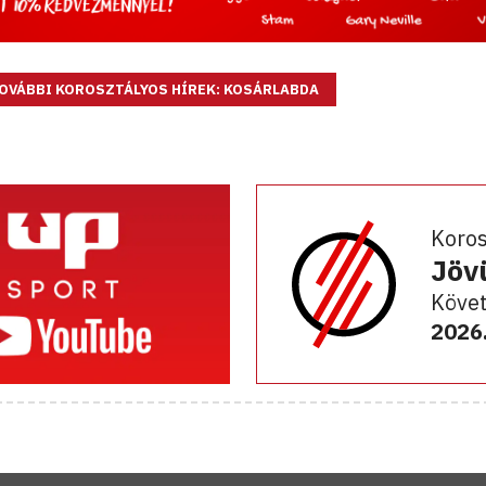
OVÁBBI KOROSZTÁLYOS HÍREK: KOSÁRLABDA
Koro
Jöv
Követ
2026.