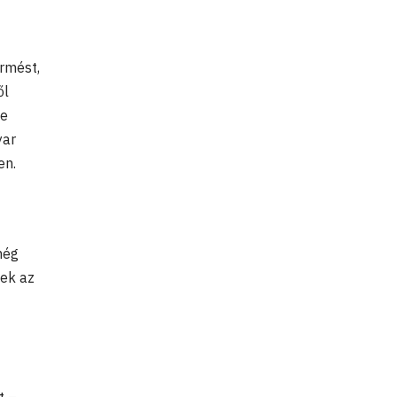
rmést,
ől
te
yar
len.
még
nek az