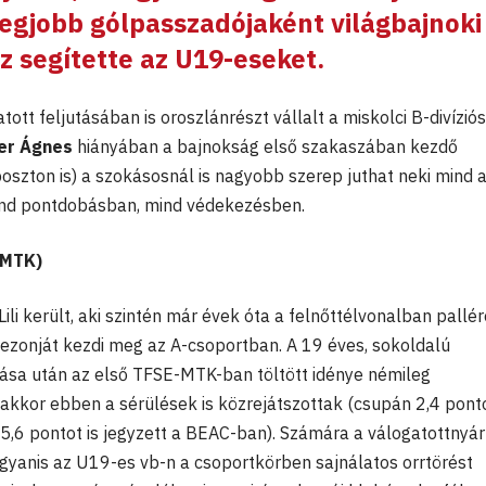
legjobb gólpasszadójaként világbajnoki
z segítette az U19-eseket.
ott feljutásában is oroszlánrészt vállalt a miskolci B-divíziós
er Ágnes
hiányában a bajnokság első szakaszában kezdő
poszton is) a szokásosnál is nagyobb szerep juthat neki mind 
nd pontdobásban, mind védekezésben.
-MTK)
ili került, aki szintén már évek óta a felnőttélvonalban pallér
zezonját kezdi meg az A-csoportban. A 19 éves, sokoldalú
ása után az első TFSE-MTK-ban töltött idénye némileg
anakkor ebben a sérülések is közrejátszottak (csupán 2,4 pont
 5,6 pontot is jegyzett a BEAC-ban). Számára a válogatottnyár
ugyanis az U19-es vb-n a csoportkörben sajnálatos orrtörést