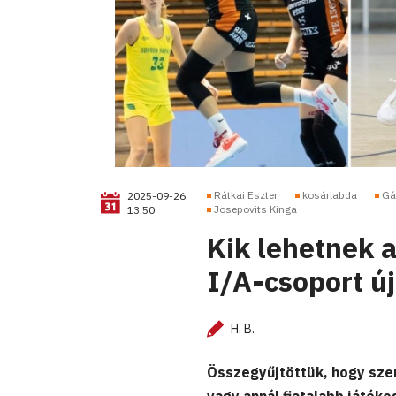
Rátkai Eszter
kosárlabda
Gáb
2025-09-26
Josepovits Kinga
13:50
Kik lehetnek 
I/A-csoport ú
H. B.
Összegyűjtöttük, hogy szer