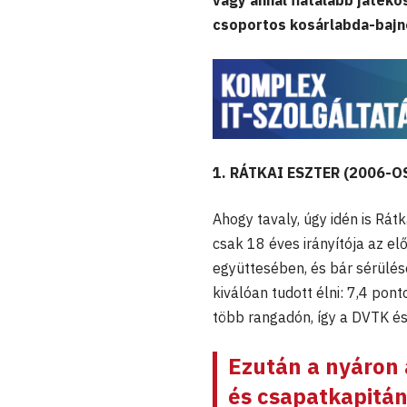
vagy annál fiatalabb játéko
csoportos kosárlabda-baj
1. RÁTKAI ESZTER (2006-O
Ahogy tavaly, úgy idén is Rát
csak 18 éves irányítója az e
együttesében, és bár sérülé
kiválóan tudott élni: 7,4 pon
több rangadón, így a DVTK és
Ezután a nyáron 
és csapatkapitá