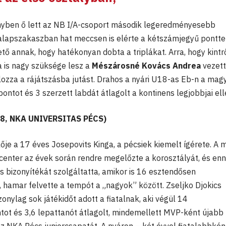
ényben ő lett az NB I/A-csoport második legeredményesebb
 alapszakaszban hat meccsen is elérte a kétszámjegyű pontte
ő annak, hogy hatékonyan dobta a triplákat. Arra, hogy kintr
a is nagy szüksége lesz a
Mészárosné Kovács Andrea
vezet
zza a rájátszásba jutást. Drahos a nyári U18-as Eb-n a mag
ontot és 3 szerzett labdát átlagolt a kontinens legjobbjai el
8, NKA UNIVERSITAS PÉCS)
ője a 17 éves Josepovits Kinga, a pécsiek kiemelt ígérete. A 
 center az évek során rendre megelőzte a korosztályát, és en
 bizonyítékát szolgáltatta, amikor is 16 esztendősen
hamar felvette a tempót a „nagyok” között. Zseljko Djokics
onylag sok játékidőt adott a fiatalnak, aki végül 14
ot és 3,6 lepattanót átlagolt, mindemellett MVP-ként újabb