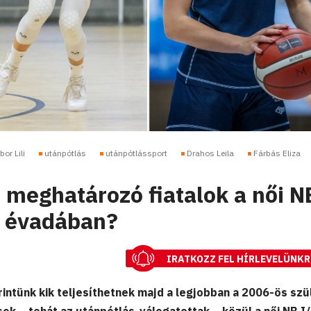
or Lili
utánpótlás
utánpótlássport
Drahos Leila
Fárbás Eliza
a meghatározó fiatalok a női N
j évadában?
IRATKOZZ FEL HÍRLEVELÜNKR
intünk kik teljesíthetnek majd a legjobban a 2006-ös szü