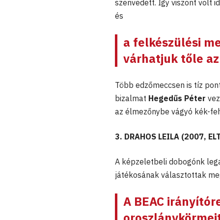
szenvedett. Így viszont volt 
és
a felkészülési m
várhatjuk tőle az
Több edzőmeccsen is tíz pont
bizalmat
Hegedűs Péter
vez
az élmezőnybe vágyó kék-fe
3. DRAHOS LEILA (2007, E
A képzeletbeli dobogónk legal
játékosának választottak me
A BEAC irányító
oroszlánykörmeit