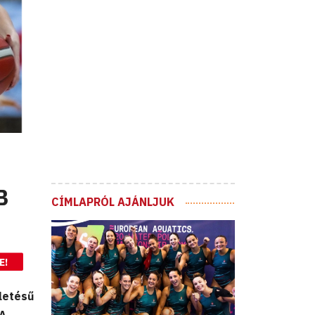
B
CÍMLAPRÓL AJÁNLJUK
E!
letésű