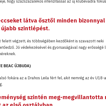
ideje, hogy százszázalékos intenzitással az új klubévadra fókus
eccseket látva ősztől minden bizonnyal
 újabb szintlépést.
 felett végzett, és többségében kezdőként is szavazott neki
etőedző. Jó védekezésével és gyorsaságával nagy erősségé 
héreknek.
LTE BEAC ÚJBUDA)
só fokára az a Drahos Leila fért fel, akit nemrég az év U18-
g.
reménység szintén meg-megvillantotta
 az első osztályban,