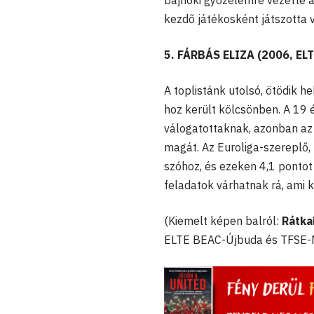
bajnoki győzelemre vezette a
kezdő játékosként játszotta 
5. FÁRBÁS ELIZA (2006, EL
A toplistánk utolsó, ötödik h
hoz került kölcsönben. A 19 
válogatottaknak, azonban az
magát. Az Euroliga-szereplő,
szóhoz, és ezeken 4,1 pontot
feladatok várhatnak rá, ami k
(Kiemelt képen balról:
Rátkai
ELTE BEAC-Újbuda és TFSE