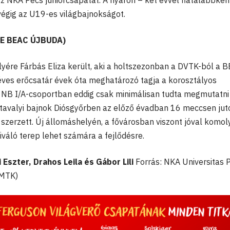
z NKA Pécs juniorcsapatát. A nyáron – két évvel fiatalabbkén
végig az U19-es világbajnokságot.
TE BEAC ÚJBUDA)
elyére Fárbás Eliza került, aki a holtszezonban a DVTK-ból a 
éves erőcsatár évek óta meghatározó tagja a korosztályos
 NB I/A-csoportban eddig csak minimálisan tudta megmutatni
 tavalyi bajnok Diósgyőrben az előző évadban 16 meccsen jut
 szerzett. Új állomáshelyén, a fővárosban viszont jóval komo
iváló terep lehet számára a fejlődésre.
 Eszter, Drahos Leila és Gábor Lili
Forrás: NKA Universitas P
-MTK)