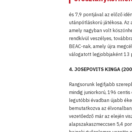
és 7,9 pontjával az előző id
utánpótláskorú játékosa. Az
amely nagyban volt köszönhet
rendkívül veszélyes, továbbr
BEAC-nak, amely újra megcélo
válogatott legjobbjaként 13 p
4. JOSEPOVITS KINGA (200
Rangsorunk legifjabb szerepl
mindig juniorkorú, 196 centis
legutóbbi évadban újabb ékes
bemutatkozva az élvonalban, 
vezetőedző már az elején visz
alapszakaszmeccsen 5,4 pont