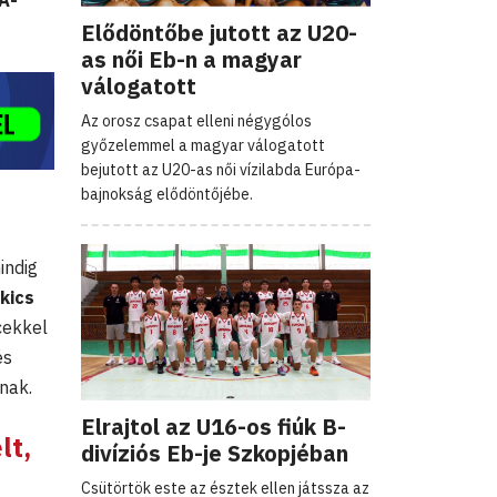
/A-
Elődöntőbe jutott az U20-
as női Eb-n a magyar
válogatott
Az orosz csapat elleni négygólos
győzelemmel a magyar válogatott
bejutott az U20-as női vízilabda Európa-
bajnokság elődöntőjébe.
indig
kics
cekkel
és
nak.
Elrajtol az U16-os fiúk B-
lt,
divíziós Eb-je Szkopjéban
Csütörtök este az észtek ellen játssza az