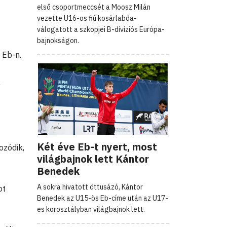
első csoportmeccsét a Moosz Milán
vezette U16-os fiú kosárlabda-
válogatott a szkopjei B-dívíziós Európa-
bajnokságon.
 Eb-n.
a
Két éve Eb-t nyert, most
ozódik,
világbajnok lett Kántor
Benedek
A sokra hivatott öttusázó, Kántor
ot
Benedek az U15-ös Eb-címe után az U17-
es korosztályban világbajnok lett.