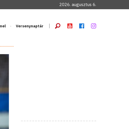
2026. augusztus 6.
mel
Versenynaptár