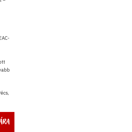
t –
BEAC-
ott
lyabb
écs,