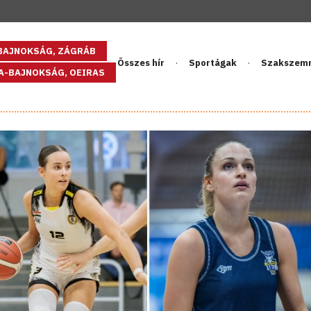
GBAJNOKSÁG, ZÁGRÁB
Összes hír
Sportágak
Szakszem
PA-BAJNOKSÁG, OEIRAS