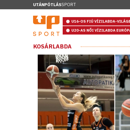
UTÁNPÓTLÁS
SPORT
U16-OS FIÚ VÍZILABDA-VILÁ
U20-AS NŐI VÍZILABDA EURÓ
KOSÁRLABDA