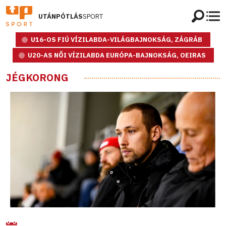
UTÁNPÓTLÁS
SPORT
U16-OS FIÚ VÍZILABDA-VILÁGBAJNOKSÁG, ZÁGRÁB
U20-AS NŐI VÍZILABDA EURÓPA-BAJNOKSÁG, OEIRAS
JÉGKORONG