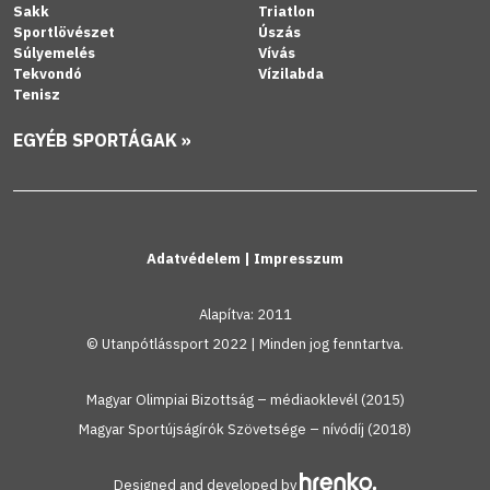
Sakk
Triatlon
Sportlövészet
Úszás
Súlyemelés
Vívás
Tekvondó
Vízilabda
Tenisz
EGYÉB SPORTÁGAK »
Adatvédelem
|
Impresszum
Alapítva: 2011
© Utanpótlássport 2022 | Minden jog fenntartva.
Magyar Olimpiai Bizottság – médiaoklevél (2015)
Magyar Sportújságírók Szövetsége – nívódíj (2018)
Designed and developed by