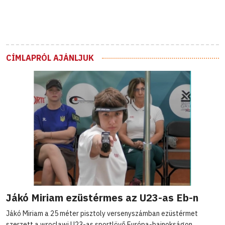
CÍMLAPRÓL AJÁNLJUK
Jákó Miriam ezüstérmes az U23-as Eb-n
Jákó Miriam a 25 méter pisztoly versenyszámban ezüstérmet
szerzett a wroclawi U23-as sportlövő Európa-bajnokságon.