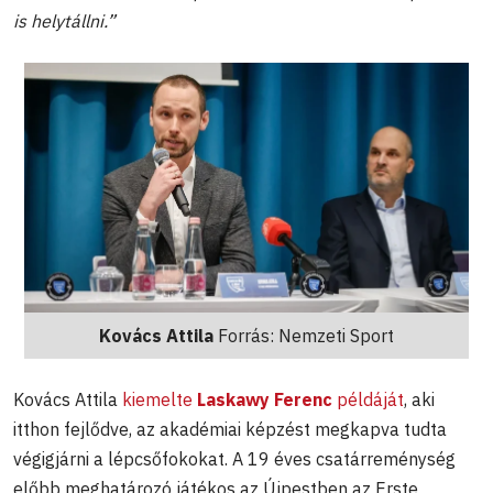
is helytállni.”
Kovács Attila
Forrás: Nemzeti Sport
Kovács Attila
kiemelte
Laskawy Ferenc
példáját
, aki
itthon fejlődve, az akadémiai képzést megkapva tudta
végigjárni a lépcsőfokokat. A 19 éves csatárreménység
előbb meghatározó játékos az Újpestben az Erste