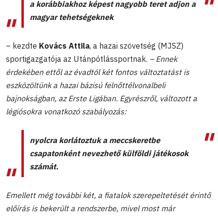
a korábbiakhoz képest nagyobb teret adjon a
magyar tehetségeknek
– kezdte
Kovács Attila
, a hazai szövetség (MJSZ)
sportigazgatója az Utánpótlássportnak.
– Ennek
érdekében ettől az évadtól két fontos változtatást is
eszközöltünk a hazai bázisú felnőttélvonalbeli
bajnokságban, az Erste Ligában. Egyrészről, változott a
légiósokra vonatkozó szabályozás:
nyolcra korlátoztuk a meccskeretbe
csapatonként nevezhető külföldi játékosok
számát.
Emellett még további két, a fiatalok szerepeltetését érintő
előírás is bekerült a rendszerbe, mivel most már