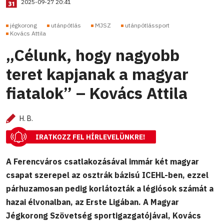
2025-09-27 20:41
jégkorong
utánpótlás
MJSZ
utánpótlássport
Kovács Attila
„Célunk, hogy nagyobb
teret kapjanak a magyar
fiatalok” – Kovács Attila
H. B.
IRATKOZZ FEL HÍRLEVELÜNKRE!
A Ferencváros csatlakozásával immár két magyar
csapat szerepel az osztrák bázisú ICEHL-ben, ezzel
párhuzamosan pedig korlátozták a légiósok számát a
hazai élvonalban, az Erste Ligában. A Magyar
Jégkorong Szövetség sportigazgatójával, Kovács