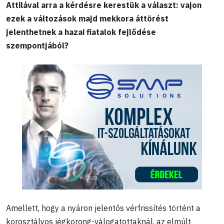
Attilával arra a kérdésre kerestük a választ: vajon
ezek a változások majd mekkora áttörést
jelenthetnek a hazai fiatalok fejlődése
szempontjából?
Amellett, hogy a nyáron jelentős vérfrissítés történt a
korosztályos jégkorong-válogatottaknál, az elmúlt