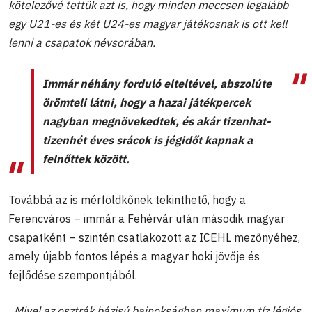
kötelezővé tettük azt is, hogy minden meccsen legalább
egy U21-es és két U24-es magyar játékosnak is ott kell
lenni a csapatok névsorában.
Immár néhány forduló elteltével, abszolúte
örömteli látni, hogy a hazai játékpercek
nagyban megnövekedtek, és akár tizenhat-
tizenhét éves srácok is jégidőt kapnak a
felnőttek között.
Továbbá az is mérföldkőnek tekinthető, hogy a
Ferencváros – immár a Fehérvár után második magyar
csapatként – szintén csatlakozott az ICEHL mezőnyéhez,
amely újabb fontos lépés a magyar hoki jövője és
fejlődése szempontjából.
„Mivel az osztrák bázisú bajnokságban maximum tíz légiós