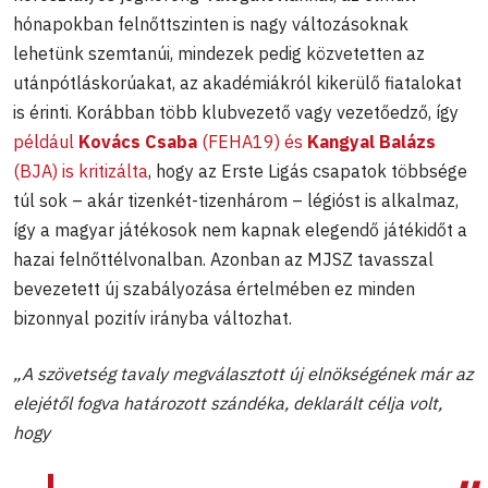
hónapokban felnőttszinten is nagy változásoknak
lehetünk szemtanúi, mindezek pedig közvetetten az
utánpótláskorúakat, az akadémiákról kikerülő fiatalokat
is érinti. Korábban több klubvezető vagy vezetőedző, így
például
Kovács Csaba
(FEHA19) és
Kangyal Balázs
(BJA) is kritizálta
, hogy az Erste Ligás csapatok többsége
túl sok – akár tizenkét-tizenhárom – légióst is alkalmaz,
így a magyar játékosok nem kapnak elegendő játékidőt a
hazai felnőttélvonalban. Azonban az MJSZ tavasszal
bevezetett új szabályozása értelmében ez minden
bizonnyal pozitív irányba változhat.
„A szövetség tavaly megválasztott új elnökségének már az
elejétől fogva határozott szándéka, deklarált célja volt,
hogy