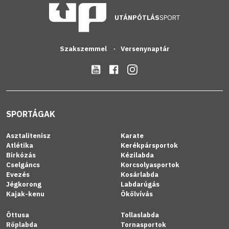
UTÁNPÓTLÁS
SPORT
Szakszemmel
Versenynaptár
SPORTÁGAK
Asztalitenisz
Karate
Atlétika
Kerékpársportok
Birkózás
Kézilabda
Cselgáncs
Korcsolyasportok
Evezés
Kosárlabda
Jégkorong
Labdarúgás
Kajak-kenu
Ökölvívás
Öttusa
Tollaslabda
Röplabda
Tornasportok