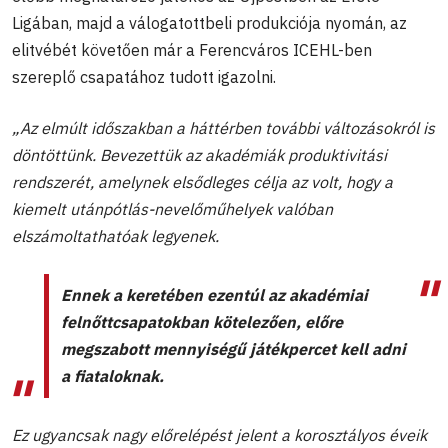
Ligában, majd a válogatottbeli produkciója nyomán, az
elitvébét követően már a Ferencváros ICEHL-ben
szereplő csapatához tudott igazolni.
„Az elmúlt időszakban a háttérben további változásokról is
döntöttünk. Bevezettük az akadémiák produktivitási
rendszerét, amelynek elsődleges célja az volt, hogy a
kiemelt utánpótlás-nevelőműhelyek valóban
elszámoltathatóak legyenek.
Ennek a keretében ezentúl az akadémiai
felnőttcsapatokban kötelezően, előre
megszabott mennyiségű játékpercet kell adni
a fiataloknak.
Ez ugyancsak nagy előrelépést jelent a korosztályos éveik