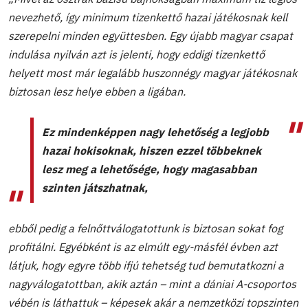
nevezhető, így minimum tizenkettő hazai játékosnak kell
szerepelni minden együttesben. Egy újabb magyar csapat
indulása nyilván azt is jelenti, hogy eddigi tizenkettő
helyett most már legalább huszonnégy magyar játékosnak
biztosan lesz helye ebben a ligában.
Ez mindenképpen nagy lehetőség a legjobb
hazai hokisoknak, hiszen ezzel többeknek
lesz meg a lehetősége, hogy magasabban
szinten játszhatnak,
ebből pedig a felnőttválogatottunk is biztosan sokat fog
profitálni. Egyébként is az elmúlt egy-másfél évben azt
látjuk, hogy egyre több ifjú tehetség tud bemutatkozni a
nagyválogatottban, akik aztán – mint a dániai A-csoportos
vébén is láthattuk – képesek akár a nemzetközi topszinten