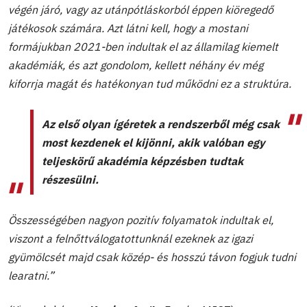
végén járó, vagy az utánpótláskorból éppen kiöregedő
játékosok számára. Azt látni kell, hogy a mostani
formájukban 2021-ben indultak el az államilag kiemelt
akadémiák, és azt gondolom, kellett néhány év még
kiforrja magát és hatékonyan tud működni ez a struktúra.
Az első olyan ígéretek a rendszerből még csak
most kezdenek el kijönni, akik valóban egy
teljeskörű akadémia képzésben tudtak
részesülni.
Összességében nagyon pozitív folyamatok indultak el,
viszont a felnőttválogatottunknál ezeknek az igazi
gyümölcsét majd csak közép- és hosszú távon fogjuk tudni
learatni.”