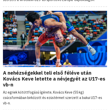
A nehézségekkel teli első féléve után
Kovács Keve letette a névjegyét az U17-es
vb-n
Az egriek kötöttfogású ígérete, Kovács Keve (55 kg)
csúcsformában birkózott és ezüstérmet szerzett a bakui U17-es
vb-n.