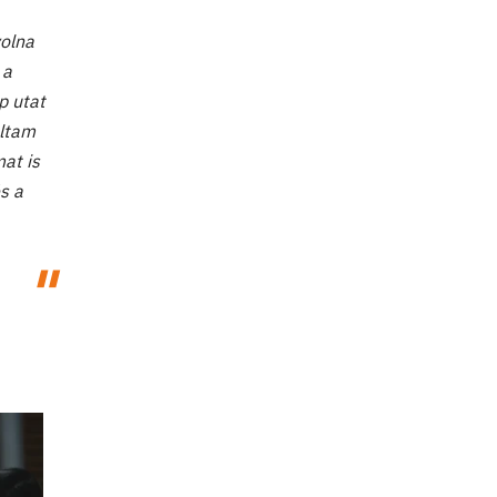
volna
 a
p utat
áltam
at is
s a