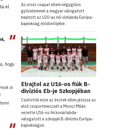
Az orosz csapat elleni négygólos
ta el
győzelemmel a magyar válogatott
bejutott az U20-as női vízilabda Európa-
bajnokság elődöntőjébe.
ok,
a, hogy
Elrajtol az U16-os fiúk B-
mok is
divíziós Eb-je Szkopjéban
i
Csütörtök este az észtek ellen játssza az
etemi
első csoportmeccsét a Moosz Milán
vezette U16-os fiú kosárlabda-
válogatott a szkopjei B-dívíziós Európa-
bajnokságon.