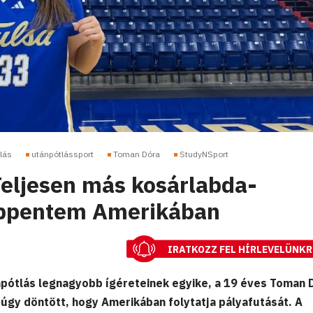
lás
utánpótlássport
Toman Dóra
StudyNSport
eljesen más kosárlabda-
öppentem Amerikában
IRATKOZZ FEL HÍRLEVELÜNKR
npótlás legnagyobb ígéreteinek egyike, a 19 éves Toman 
 úgy döntött, hogy Amerikában folytatja pályafutását. A