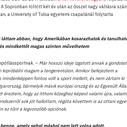
 A Sopronban töltött két év után az ősszel nagy váltásra szán
n, a University of Tulsa egyetemi csapatánál folytatta
 láttam abban, hogy Amerikában kosarazhatok és tanulhat
 és mindkettőt magas szinten művelhetem
pótlássportnak. –
Már hosszú ideje izgatott annak a gondolat
m kipróbálni magam a tengerentúlon. Amikor befejeztem a
 mindenképpen fontos volt a sport mellett, és nem zártam ki
arország, bármelyik másik európai ország és az Egyesült Álla
t éreztem, hogy az itthoni közeghez képest valami újra, valam
dszerről sok jót hallottam, régóta követtem is az ottani egy
án ez tűnt a legvonzóbb opciónak.
 benne, amely sehol máshol nem lett volna adott.