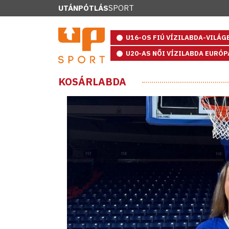
UTÁNPÓTLÁS
SPORT
U16-OS FIÚ VÍZILABDA-VILÁ
U20-AS NŐI VÍZILABDA EURÓ
KOSÁRLABDA