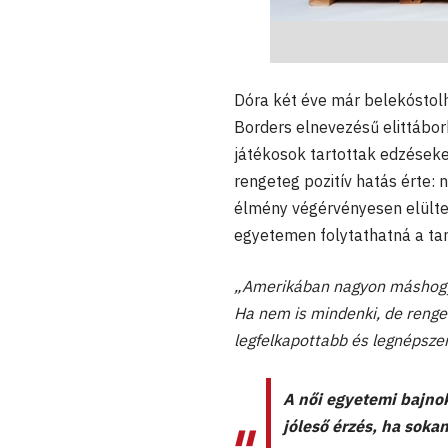
Dóra két éve már belekóstolh
Borders elnevezésű elittábo
játékosok tartottak edzések
rengeteg pozitív hatás érte: 
élmény végérvényesen elültet
egyetemen folytathatná a tan
„Amerikában nagyon máshogya
Ha nem is mindenki, de renget
legfelkapottabb és legnépsze
A női egyetemi bajno
jóleső érzés, ha sokan