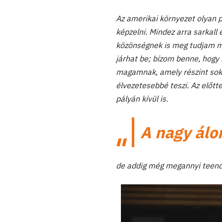
Az amerikai környezet olyan p
képzelni. Mindez arra sarkall 
közönségnek is meg tudjam m
járhat be; bízom benne, hogy
magamnak, amely részint sokk
élvezetesebbé teszi. Az előtt
pályán kívül is.
A nagy álo
de addig még megannyi teendő