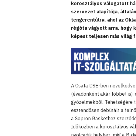
korosztályos válogatott h
szervezet alapítója, általá
tengerentúlra, ahol az Okl
régóta vágyott arra, hogy k
képest teljesen más világ 
A Csata DSE-ben nevelkedve 
(évadonként akár többet is),
győzelmekből. Tehetségére t
esztendősen debütált a felnő
a Sopron Baskethez szerződö
Időközben a korosztályos vál
nyolcadik helyhez, míg a B-d