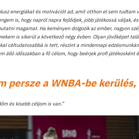
lusz energiákat és motivációt ad, amit otthon el sem tudtam 
engem is, hogy napról napra fejlődjek, jobb játékossá váljak, és
utatni magamat. Ha keményen dolgozik az ember, nagyon szé
 nekem is sikerül a következő négy évben. Olyan jövőképet tal
al céltudatosabbá is tett, részint a mindennapi edzésmunkám
em álló időszakban a fő célom, hogy beérjek profi játékosként é
m persze a WNBA-be kerülés,
m és kisebb céljom is van.”