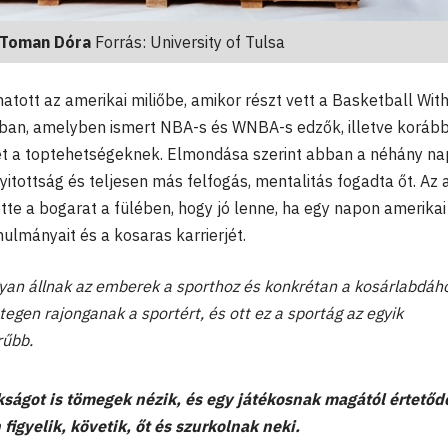
Toman Dóra
Forrás: University of Tulsa
atott az amerikai miliőbe, amikor részt vett a Basketball Wit
rban, amelyben ismert NBA-s és WNBA-s edzők, illetve korább
et a toptehetségeknek. Elmondása szerint abban a néhány n
nyitottság és teljesen más felfogás, mentalitás fogadta őt. Az 
te a bogarat a fülében, hogy jó lenne, ha egy napon amerikai
ulmányait és a kosaras karrierjét.
n állnak az emberek a sporthoz és konkrétan a kosárlabdáho
egen rajonganak a sportért, és ott ez a sportág az egyik
rűbb.
kságot is tömegek nézik, és egy játékosnak magától értető
 figyelik, követik, őt és szurkolnak neki.