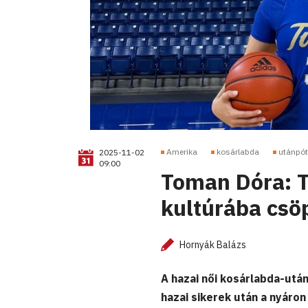
Amerika
kosárlabda
utánpót
2025-11-02
09:00
Toman Dóra: T
kultúrába cs
Hornyák Balázs
A hazai női kosárlabda-utá
hazai sikerek után a nyáron