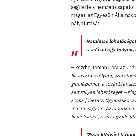
segítette a nemzeti csapatot.
magát: az Egyesült Államokba
pályafutását.
Hatalmas lehetőséget
ráadásul egy helyen,
– kezdte Toman Dóra az Után
ha lesz rá esélyem, szeretné
gimnáziumot, a továbbtanulás
semmilyen lehetőséget – Magy
szóba jöhetett. Ugyanakkor az
másra vágyom. Az amerikai ren
bajnokságot, ezért egy idő ut
Olyan kihívást láttam