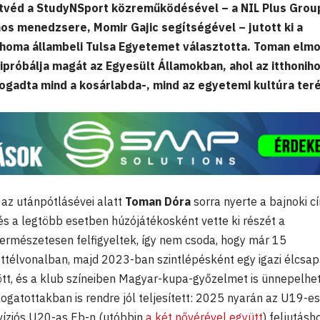
átvéd a StudyNSport közreműködésével – a NIL Plus Grou
nos menedzsere, Momir Gajic segítségével – jutott ki a
ahoma állambeli Tulsa Egyetemet választotta. Toman elm
ipróbálja magát az Egyesült Államokban, ahol az itthonih
fogadta mind a kosárlabda-, mind az egyetemi kultúra ter
az utánpótlásévei alatt
Toman Dóra
sorra nyerte a bajnoki c
 és a legtöbb esetben húzójátékosként vette ki részét a
ermészetesen felfigyeltek, így nem csoda, hogy már 15
ttélvonalban, majd 2023-ban szintlépésként egy igazi élcsap
tt, és a klub színeiben Magyar-kupa-győzelmet is ünnepelhet
ogatottakban is rendre jól teljesített: 2025 nyarán az U19-es
ivíziós U20-as Eb-n (utóbbin
a két nővérével együtt
) feljutásh