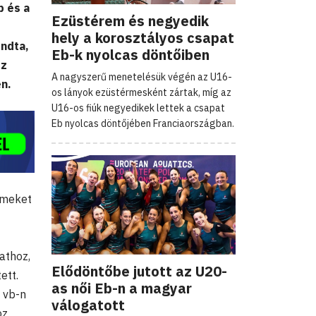
p és a
Ezüstérem és negyedik
hely a korosztályos csapat
ondta,
Eb-k nyolcas döntőiben
oz
A nagyszerű menetelésük végén az U16-
én.
os lányok ezüstérmesként zártak, míg az
U16-os fiúk negyedikek lettek a csapat
Eb nyolcas döntőjében Franciaországban.
ímeket
athoz,
Elődöntőbe jutott az U20-
ett.
as női Eb-n a magyar
 vb-n
válogatott
oz