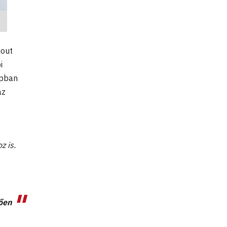
hout
i
apban
az
z is.
dően