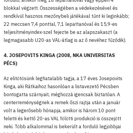
blokkal végzett. Összességében a védekezésével és
rendkívül hasznos mezőnybeli játékával tűnt ki leginkább;
22 meccsen 7,4 ponttal, 7,1 lepattanóval és 15,9-es
teljesítményindex-szel fejezte be az alapszakaszt (a
legmagasabb U20-as VAL-átlag is az ő nevéhez fűződik).
4. JOSEPOVITS KINGA (2008, NKA UNIVERSITAS
PÉCS)
Az elitötösünk legfiatalabb tagja, a 17 éves Josepovits
Kinga, aki Rátkaihoz hasonlóan a listavezető Pécsben
bontogatta szárnyait, méghozzá igencsak biztatóan. A
centerreménységnek a remek őszi rajtja után a január
volt a legerősebb hónapja, amikor is három 10 pont
feletti és kettő 20-as VAL fölötti produkció is összejött
neki. Több alkalommal is bekerült a forduló legjobbjai