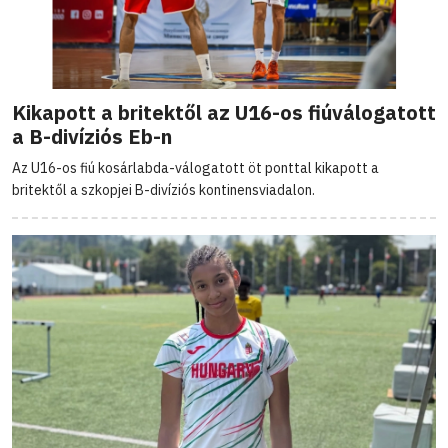
Kikapott a britektől az U16-os fiúválogatott
a B-divíziós Eb-n
Az U16-os fiú kosárlabda-válogatott öt ponttal kikapott a
britektől a szkopjei B-divíziós kontinensviadalon.