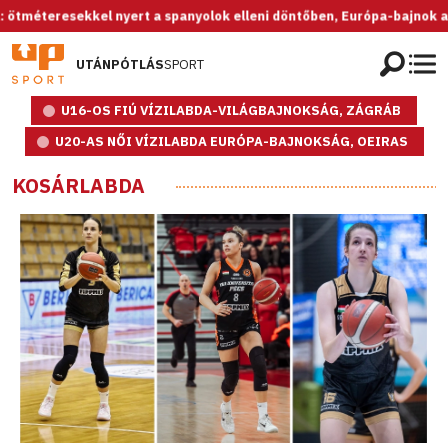
resekkel nyert a spanyolok elleni döntőben, Európa-bajnok az U20-as
UTÁNPÓTLÁS
SPORT
U16-OS FIÚ VÍZILABDA-VILÁGBAJNOKSÁG, ZÁGRÁB
U20-AS NŐI VÍZILABDA EURÓPA-BAJNOKSÁG, OEIRAS
KOSÁRLABDA