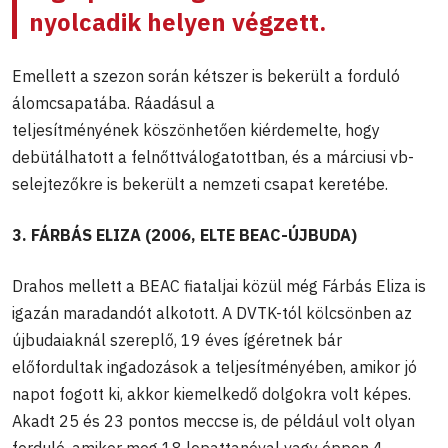
nyolcadik helyen végzett.
Emellett a szezon során kétszer is bekerült a forduló
álomcsapatába. Ráadásul a
teljesítményének köszönhetően kiérdemelte, hogy
debütálhatott a felnőttválogatottban, és a márciusi vb-
selejtezőkre is bekerült a nemzeti csapat keretébe.
3. FÁRBÁS ELIZA (2006, ELTE BEAC-ÚJBUDA)
Drahos mellett a BEAC fiataljai közül még Fárbás Eliza is
igazán maradandót alkotott. A DVTK-tól kölcsönben az
újbudaiaknál szereplő, 19 éves ígéretnek bár
előfordultak ingadozások a teljesítményében, amikor jó
napot fogott ki, akkor kiemelkedő dolgokra volt képes.
Akadt 25 és 23 pontos meccse is, de például volt olyan
forduló, amikor meg 18 lepattanóval vagy éppen 4