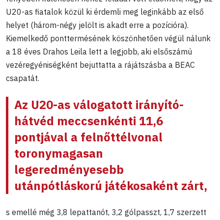
U20-as fiatalok közül ki érdemli meg leginkább az első
helyet (három-négy jelölt is akadt erre a pozícióra).
Kiemelkedő ponttermésének köszönhetően végül nálunk
a 18 éves Drahos Leila lett a legjobb, aki elsőszámú
vezéregyéniségként bejuttatta a rájátszásba a BEAC
csapatát.
Az U20-as válogatott irányító-
hátvéd meccsenkénti 11,6
pontjával a felnőttélvonal
toronymagasan
legeredményesebb
utánpótláskorú játékosaként zárt,
s emellé még 3,8 lepattanót, 3,2 gólpasszt, 1,7 szerzett