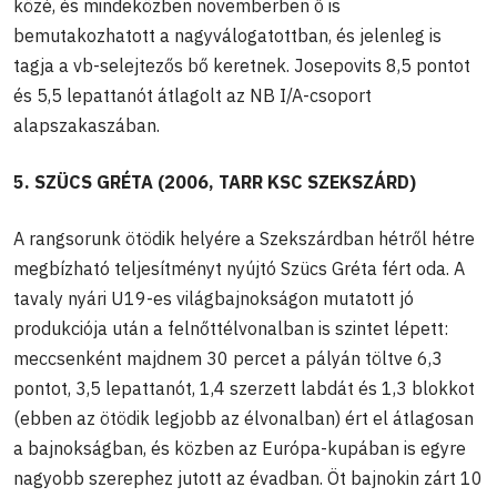
közé, és mindeközben novemberben ő is
bemutakozhatott a nagyválogatottban, és jelenleg is
tagja a vb-selejtezős bő keretnek. Josepovits 8,5 pontot
és 5,5 lepattanót átlagolt az NB I/A-csoport
alapszakaszában.
5. SZÜCS GRÉTA (2006, TARR KSC SZEKSZÁRD)
A rangsorunk ötödik helyére a Szekszárdban hétről hétre
megbízható teljesítményt nyújtó Szücs Gréta fért oda. A
tavaly nyári U19-es világbajnokságon mutatott jó
produkciója után a felnőttélvonalban is szintet lépett:
meccsenként majdnem 30 percet a pályán töltve 6,3
pontot, 3,5 lepattanót, 1,4 szerzett labdát és 1,3 blokkot
(ebben az ötödik legjobb az élvonalban) ért el átlagosan
a bajnokságban, és közben az Európa-kupában is egyre
nagyobb szerephez jutott az évadban. Öt bajnokin zárt 10