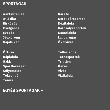
SPORTÁGAK
Asztalitenisz
Karate
Atlétika
Kerékpársportok
Birkózás
Kézilabda
Cselgáncs
Korcsolyasportok
Evezés
Kosárlabda
Jégkorong
Labdarúgás
Kajak-kenu
Ökölvívás
Öttusa
Tollaslabda
Röplabda
Tornasportok
Sakk
Triatlon
Sportlövészet
Úszás
Súlyemelés
Vívás
Tekvondó
Vízilabda
Tenisz
EGYÉB SPORTÁGAK »