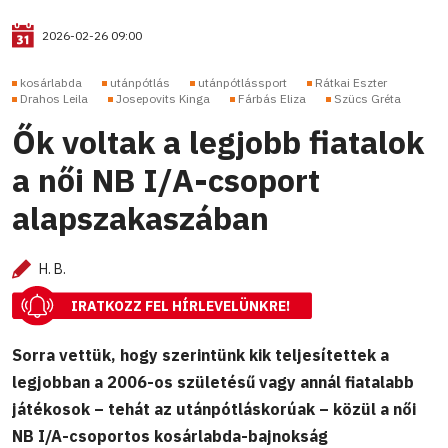
2026-02-26 09:00
kosárlabda
utánpótlás
utánpótlássport
Rátkai Eszter
Drahos Leila
Josepovits Kinga
Fárbás Eliza
Szücs Gréta
Ők voltak a legjobb fiatalok
a női NB I/A-csoport
alapszakaszában
H. B.
IRATKOZZ FEL HÍRLEVELÜNKRE!
Sorra vettük, hogy szerintünk kik teljesítettek a
legjobban a 2006-os születésű vagy annál fiatalabb
játékosok – tehát az utánpótláskorúak – közül a női
NB I/A-csoportos kosárlabda-bajnokság