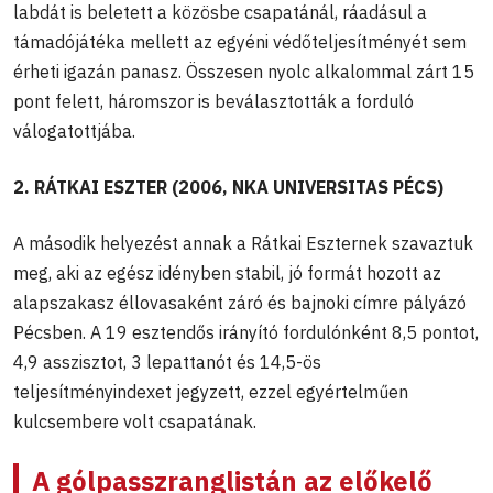
labdát is beletett a közösbe csapatánál, ráadásul a
támadójátéka mellett az egyéni védőteljesítményét sem
érheti igazán panasz. Összesen nyolc alkalommal zárt 15
pont felett, háromszor is beválasztották a forduló
válogatottjába.
2. RÁTKAI ESZTER (2006, NKA UNIVERSITAS PÉCS)
A második helyezést annak a Rátkai Eszternek szavaztuk
meg, aki az egész idényben stabil, jó formát hozott az
alapszakasz éllovasaként záró és bajnoki címre pályázó
Pécsben. A 19 esztendős irányító fordulónként 8,5 pontot,
4,9 asszisztot, 3 lepattanót és 14,5-ös
teljesítményindexet jegyzett, ezzel egyértelműen
kulcsembere volt csapatának.
A gólpasszranglistán az előkelő