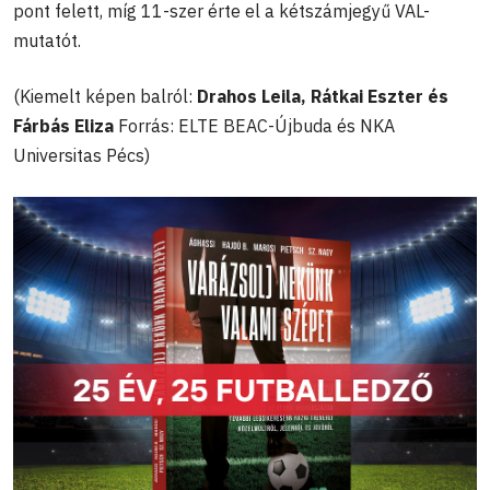
pont felett, míg 11-szer érte el a kétszámjegyű VAL-
mutatót.
(Kiemelt képen balról:
Drahos Leila, Rátkai Eszter és
Fárbás Eliza
Forrás: ELTE BEAC-Újbuda és NKA
Universitas Pécs)