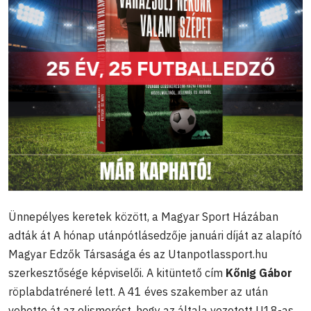
Ünnepélyes keretek között, a Magyar Sport Házában
adták át A hónap utánpótlásedzője januári díját az alapító
Magyar Edzők Társasága és az Utanpotlassport.hu
szerkesztősége képviselői. A kitüntető cím
Kőnig Gábor
röplabdatréneré lett. A 41 éves szakember az után
vehette át az elismerést, hogy az általa vezetett U18-as