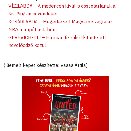
VÍZILABDA – A medencén kívül is összetartanak a
Kis-Pingvin növendékei
KOSÁRLABDA – Megérkezett Magyarországra az
NBA utánpótlástábora
GEREVICH-DÍJ – Hárman tizenkét kitüntetett
nevelőedző közül
(Kiemelt képet készítette: Vasas Attila)