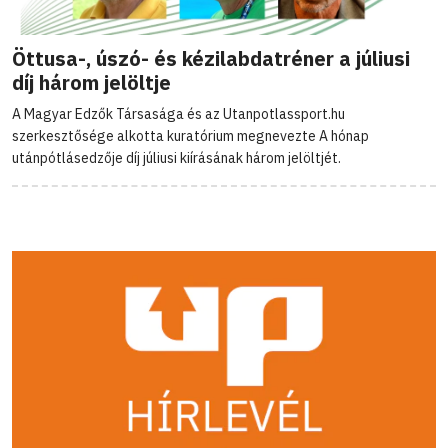
Öttusa-, úszó- és kézilabdatréner a júliusi
díj három jelöltje
A Magyar Edzők Társasága és az Utanpotlassport.hu
szerkesztősége alkotta kuratórium megnevezte A hónap
utánpótlásedzője díj júliusi kiírásának három jelöltjét.