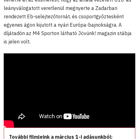
leányválogatott veretlenül megnyerte a Zadarban
rendezett Eb-selejtezőtornát, és csoportgyőztesként
egyenes ágon kijutott a nyári Európa-bajnokságra. A
díjátadón az M4 Sporton látható Jövünk! magazin stábja
is jelen volt.
További filmjeink a március 1-i adásunkból: