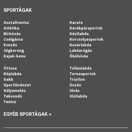
SPORTÁGAK
Asztalitenisz
Karate
Atlétika
Kerékpársportok
Birkózás
Kézilabda
Cselgáncs
Korcsolyasportok
Evezés
Kosárlabda
Jégkorong
Labdarúgás
Kajak-kenu
Ökölvívás
Öttusa
Tollaslabda
Röplabda
Tornasportok
Sakk
Triatlon
Sportlövészet
Úszás
Súlyemelés
Vívás
Tekvondó
Vízilabda
Tenisz
EGYÉB SPORTÁGAK »