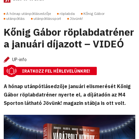
A hónap utánpótlásedzője
röplabda
Kőnig Gábor
utánpótlás
utánpótlássport
Jövünk!
Kőnig Gábor röplabdatréner
a januári díjazott – VIDEÓ
UP-info
IRATKOZZ FEL HÍRLEVELÜNKRE!
A hónap utánpótlásedzője januári elismerését Kőnig
Gábor röplabdatréner nyerte el, a díjátadón az M4
Sporton látható Jövünk! magazin stábja is ott volt.