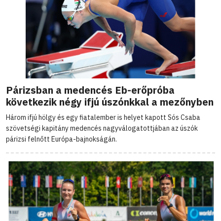
Párizsban a medencés Eb-erőpróba
következik négy ifjú úszónkkal a mezőnyben
Három ifjú hölgy és egy fiatalember is helyet kapott Sós Csaba
szövetségi kapitány medencés nagyválogatottjában az úszók
párizsi felnőtt Európa-bajnokságán.