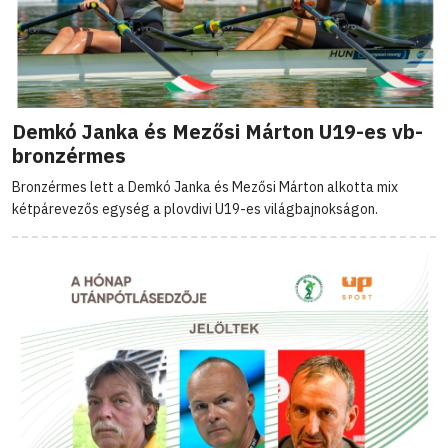
Demkó Janka és Mezősi Márton U19-es vb-
bronzérmes
Bronzérmes lett a Demkó Janka és Mezősi Márton alkotta mix
kétpárevezős egység a plovdivi U19-es világbajnokságon.