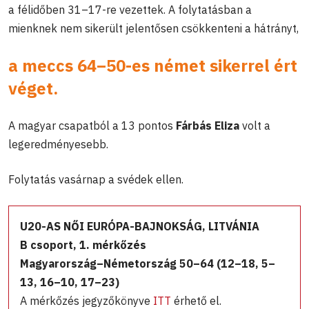
a félidőben 31–17-re vezettek. A folytatásban a
mienknek nem sikerült jelentősen csökkenteni a hátrányt,
a meccs 64–50-es német sikerrel ért
véget.
A magyar csapatból a 13 pontos
Fárbás Eliza
volt a
legeredményesebb.
Folytatás vasárnap a svédek ellen.
U20-AS NŐI EURÓPA-BAJNOKSÁG, LITVÁNIA
B csoport, 1. mérkőzés
Magyarország–Németország 50–64 (12–18, 5–
13, 16–10, 17–23)
A mérkőzés jegyzőkönyve
ITT
érhető el.