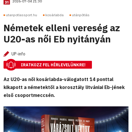
2026-07-04 21:30
utanpotlassport.hu
kosárlabda
utánpótlás
Németek elleni vereség az
U20-as női Eb nyitányán
UP-info
IRATKOZZ FEL HÍRLEVELÜNKRE!
Az U20-as női kosárlabda-válogatott 14 ponttal
kikapott a németektől a korosztály litvániai Eb-jének
első csoportmeccsén.