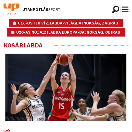
UTÁNPÓTLÁS
SPORT
U16-OS FIÚ VÍZILABDA-VILÁGBAJNOKSÁG, ZÁGRÁB
U20-AS NŐI VÍZILABDA EURÓPA-BAJNOKSÁG, OEIRAS
KOSÁRLABDA