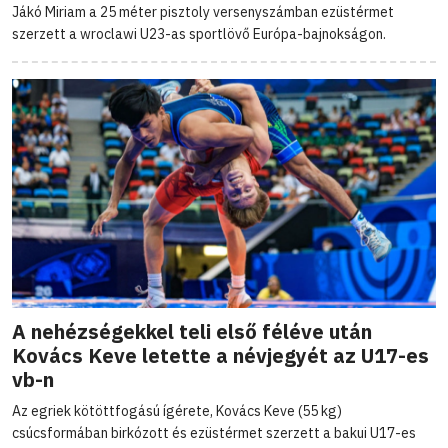
Jákó Miriam a 25 méter pisztoly versenyszámban ezüstérmet
szerzett a wroclawi U23-as sportlövő Európa-bajnokságon.
A nehézségekkel teli első féléve után
Kovács Keve letette a névjegyét az U17-es
vb-n
Az egriek kötöttfogású ígérete, Kovács Keve (55 kg)
csúcsformában birkózott és ezüstérmet szerzett a bakui U17-es