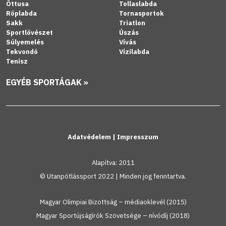
Öttusa
Tollaslabda
Röplabda
Tornasportok
Sakk
Triatlon
Sportlövészet
Úszás
Súlyemelés
Vívás
Tekvondó
Vízilabda
Tenisz
EGYÉB SPORTÁGAK »
Adatvédelem
|
Impresszum
Alapítva: 2011
© Utanpótlássport 2022 | Minden jog fenntartva.
Magyar Olimpiai Bizottság – médiaoklevél (2015)
Magyar Sportújságírók Szövetsége – nívódíj (2018)