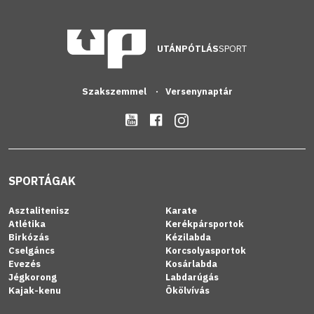
UTÁNPÓTLÁS
SPORT
Szakszemmel
Versenynaptár
SPORTÁGAK
Asztalitenisz
Karate
Atlétika
Kerékpársportok
Birkózás
Kézilabda
Cselgáncs
Korcsolyasportok
Evezés
Kosárlabda
Jégkorong
Labdarúgás
Kajak-kenu
Ökölvívás