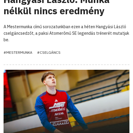
nélkül nincs eredmény
A Mestermunka című sorozatunkban ezen a héten Hangyási László
cselgáncsedzőt, a paksi Atomerőmű SE legendás trénerét mutatjuk
be.
#MESTERMUNKA
#CSELGÁNCS