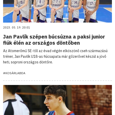
2023. 05. 19. 20:01
Jan Pavlík szépen búcsúzna a paksi junior
fiúk élén az országos döntőben
Az Atomerőmű SE-től az évad végén elköszönő cseh származású
tréner, Jan Pavlík U18-as fiúcsapata már gőzerővel készül a jövő
heti, soproni országos döntőre.
#KOSÁRLABDA