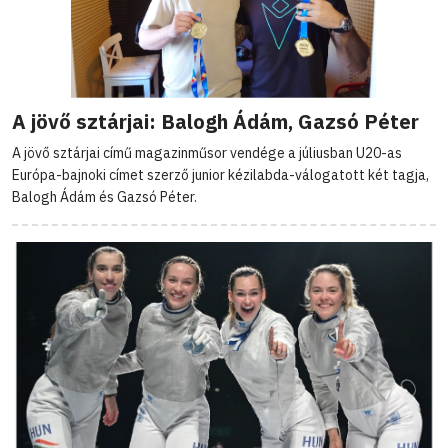
A jövő sztárjai: Balogh Ádám, Gazsó Péter
A jövő sztárjai című magazinműsor vendége a júliusban U20-as
Európa-bajnoki címet szerző junior kézilabda-válogatott két tagja,
Balogh Ádám és Gazsó Péter.