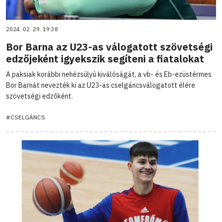
2024. 02. 29. 19:38
Bor Barna az U23-as válogatott szövetségi
edzőjeként igyekszik segíteni a fiatalokat
A paksiak korábbi nehézsúlyú kiválóságát, a vb- és Eb-ezüstérmes
Bor Barnát nevezték ki az U23-as cselgáncsválogatott élére
szövetségi edzőként.
#CSELGÁNCS