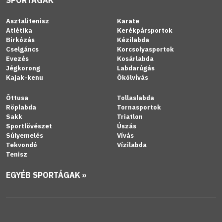
Asztalitenisz
Karate
Atlétika
Kerékpársportok
Birkózás
Kézilabda
Cselgáncs
Korcsolyasportok
Evezés
Kosárlabda
Jégkorong
Labdarúgás
Kajak-kenu
Ökölvívás
Öttusa
Tollaslabda
Röplabda
Tornasportok
Sakk
Triatlon
Sportlövészet
Úszás
Súlyemelés
Vívás
Tekvondó
Vízilabda
Tenisz
EGYÉB SPORTÁGAK »