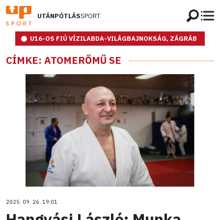
UTÁNPÓTLÁS
SPORT
U16-OS FIÚ VÍZILABDA-VILÁGBAJNOKSÁG, ZÁGRÁB
CÍMKE: ATOMERŐMŰ SE
2025. 09. 26. 19:01
Hangyási László: Munka