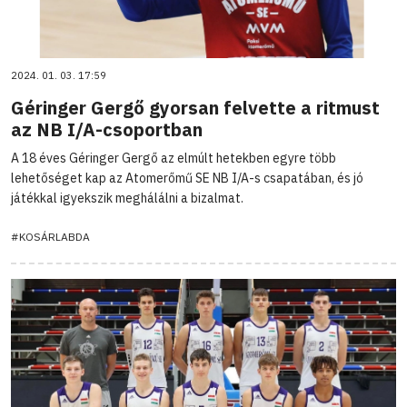
2024. 01. 03. 17:59
Géringer Gergő gyorsan felvette a ritmust
az NB I/A-csoportban
A 18 éves Géringer Gergő az elmúlt hetekben egyre több
lehetőséget kap az Atomerőmű SE NB I/A-s csapatában, és jó
játékkal igyekszik meghálálni a bizalmat.
#KOSÁRLABDA