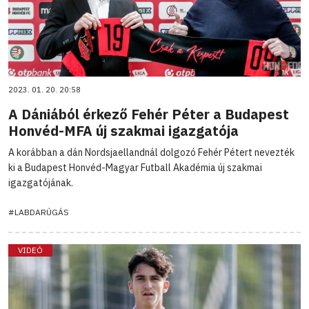
2023. 01. 20. 20:58
A Dániából érkező Fehér Péter a Budapest
Honvéd-MFA új szakmai igazgatója
A korábban a dán Nordsjaellandnál dolgozó Fehér Pétert nevezték
ki a Budapest Honvéd-Magyar Futball Akadémia új szakmai
igazgatójának.
#LABDARÚGÁS
VIDEÓ