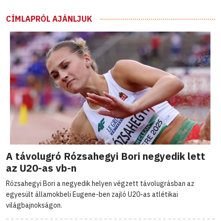
CÍMLAPRÓL AJÁNLJUK
A távolugró Rózsahegyi Bori negyedik lett
az U20-as vb-n
Rózsahegyi Bori a negyedik helyen végzett távolugrásban az
egyesült államokbeli Eugene-ben zajló U20-as atlétikai
világbajnokságon.