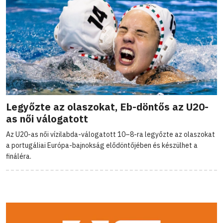
Legyőzte az olaszokat, Eb-döntős az U20-
as női válogatott
Az U20-as női vízilabda-válogatott 10–8-ra legyőzte az olaszokat
a portugáliai Európa-bajnokság elődöntőjében és készülhet a
fináléra.