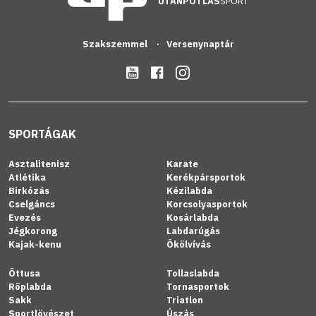
UTÁNPÓTLÁS
SPORT
Szakszemmel
Versenynaptár
SPORTÁGAK
Asztalitenisz
Karate
Atlétika
Kerékpársportok
Birkózás
Kézilabda
Cselgáncs
Korcsolyasportok
Evezés
Kosárlabda
Jégkorong
Labdarúgás
Kajak-kenu
Ökölvívás
Öttusa
Tollaslabda
Röplabda
Tornasportok
Sakk
Triatlon
Sportlövészet
Úszás