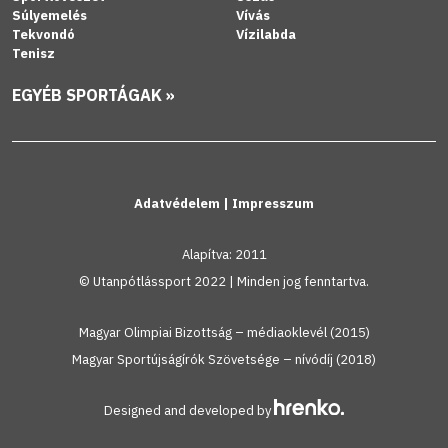
Súlyemelés
Vívás
Tekvondó
Vízilabda
Tenisz
EGYÉB SPORTÁGAK »
Adatvédelem
|
Impresszum
Alapítva: 2011
© Utanpótlássport 2022 | Minden jog fenntartva.
Magyar Olimpiai Bizottság – médiaoklevél (2015)
Magyar Sportújságírók Szövetsége – nívódíj (2018)
Designed and developed by