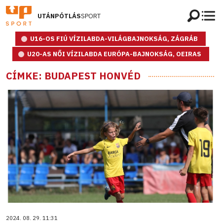
UTÁNPÓTLÁS
SPORT
U16-OS FIÚ VÍZILABDA-VILÁGBAJNOKSÁG, ZÁGRÁB
U20-AS NŐI VÍZILABDA EURÓPA-BAJNOKSÁG, OEIRAS
CÍMKE: BUDAPEST HONVÉD
2024. 08. 29. 11:31