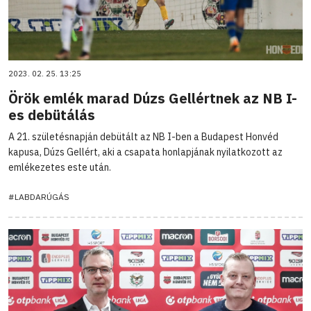
2023. 02. 25. 13:25
Örök emlék marad Dúzs Gellértnek az NB I-
es debütálás
A 21. születésnapján debütált az NB I-ben a Budapest Honvéd
kapusa, Dúzs Gellért, aki a csapata honlapjának nyilatkozott az
emlékezetes este után.
#LABDARÚGÁS