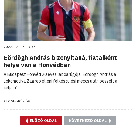
2022. 12. 17. 19:55
Eördögh András bizonyítaná, fiatalként
helye van a Honvédban
A Budapest Honvéd 20 éves labdarúgója, Eördögh András a
Lokomotiva Zagreb elleni felkészülési meccs után beszélt a
céljairól.
#LABDARÚGÁS
ELŐZŐ OLDAL
KÖVETKEZŐ OLDAL