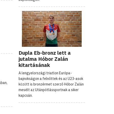
Dupla Eb-bronz lett a
jutalma Hóbor Zalán
kitartásának
A lengyelországi triatlon Európa-
bajnokságon a felnőttek és az U23-asok
kban,
között is bronzérmet szerző Hóbor Zalán
mesélt az Utánpótlássportnak a siker
kapcsán.