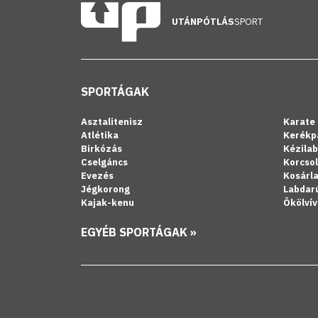
UTÁNPÓTLÁS
SPORT
SPORTÁGAK
Asztalitenisz
Karate
Atlétika
Kerékp
Birkózás
Kézila
Cselgáncs
Korcso
Evezés
Kosárl
Jégkorong
Labdar
Kajak-kenu
Ökölvív
EGYÉB SPORTÁGAK »