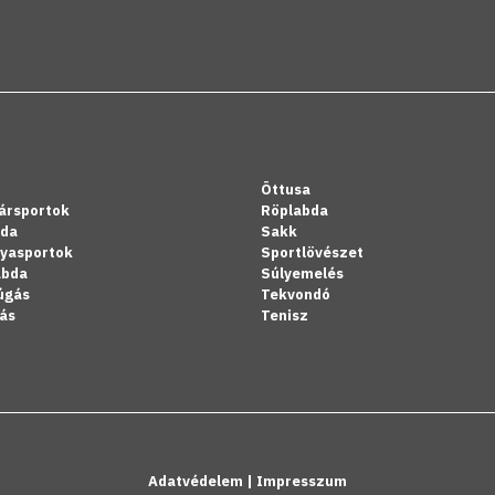
Öttusa
ársportok
Röplabda
bda
Sakk
lyasportok
Sportlövészet
abda
Súlyemelés
úgás
Tekvondó
ás
Tenisz
Adatvédelem
|
Impresszum