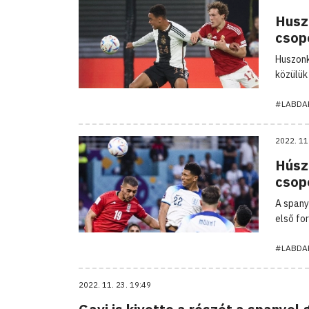
Husz
csop
Huszonk
közülük
#LABDA
2022. 11
Húsz
csop
A spany
első fo
#LABDA
2022. 11. 23. 19:49