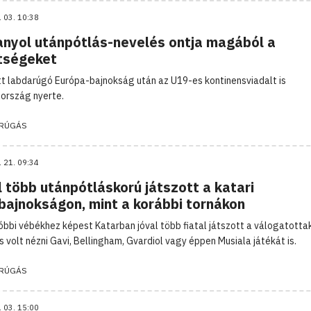
. 03. 10:38
anyol utánpótlás-nevelés ontja magából a
tségeket
tt labdarúgó Európa-bajnokság után az U19-es kontinensviadalt is
ország nyerte.
RÚGÁS
. 21. 09:34
 több utánpótláskorú játszott a katari
gbajnokságon, mint a korábbi tornákon
óbbi vébékhez képest Katarban jóval több fiatal játszott a válogatotta
 volt nézni Gavi, Bellingham, Gvardiol vagy éppen Musiala játékát is.
RÚGÁS
. 03. 15:00