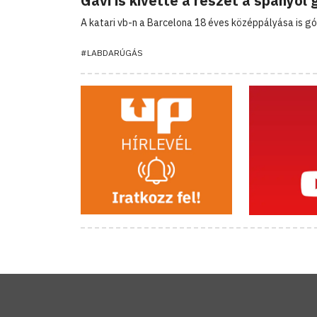
Gavi is kivette a részét a spanyol 
A katari vb-n a Barcelona 18 éves középpályása is gól
#LABDARÚGÁS