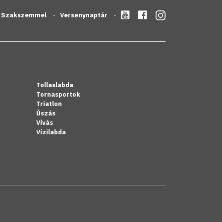
Szakszemmel
Versenynaptár
Tollaslabda
Tornasportok
Triatlon
Úszás
Vívás
Vízilabda