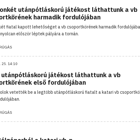
onkét utánpótláskorú játékost láthattunk a vb
ortkörének harmadik fordulójában
ét fiatal kapott lehetőséget a vb csoportkörének harmadik fordulójába
 nyolcan először léptek pályára a tornán.
RÚGÁS
. 25. 14:10
 utánpótláskorú játékost láthattunk a vb
ortkörének első fordulójában
olok vetették be a legtöbb utánpótláskorú fiatalt a katari vb csoportk
rdulójában.
RÚGÁS