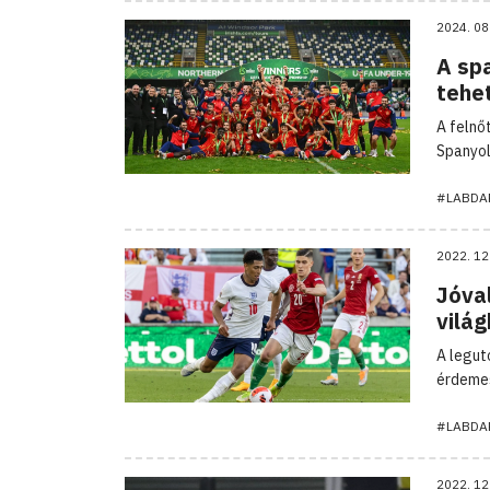
2024. 08
A sp
tehe
A felnő
Spanyol
#LABDA
2022. 12
Jóval
vilá
A legut
érdemes
#LABDA
2022. 12