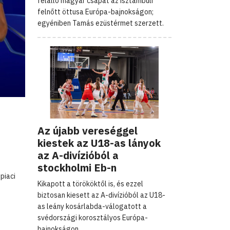
felálló magyar csapat az isztambuli
felnőtt öttusa Európa-bajnokságon;
egyéniben Tamás ezüstérmet szerzett.
Az újabb vereséggel
kiestek az U18-as lányok
az A-divízióból a
stockholmi Eb-n
piaci
Kikapott a törököktől is, és ezzel
biztosan kiesett az A-divízióból az U18-
as leány kosárlabda-válogatott a
svédországi korosztályos Európa-
bajnokságon.