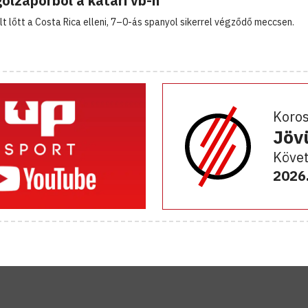
gólzáporból a katari vb-n
t lőtt a Costa Rica elleni, 7–0-ás spanyol sikerrel végződő meccsen.
Koro
Jöv
Követ
2026.