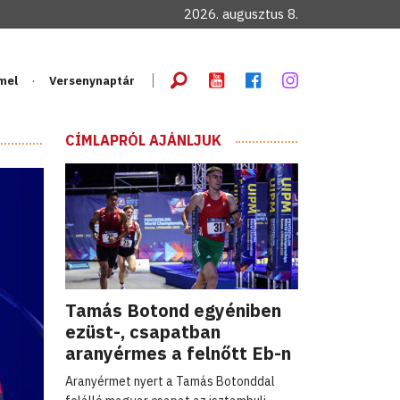
2026. augusztus 8.
mel
Versenynaptár
CÍMLAPRÓL AJÁNLJUK
Tamás Botond egyéniben
ezüst-, csapatban
aranyérmes a felnőtt Eb-n
Aranyérmet nyert a Tamás Botonddal