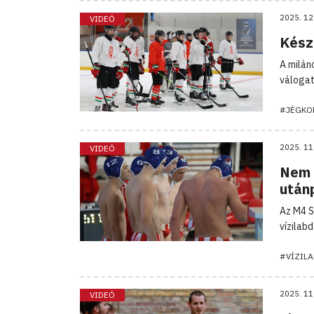
2025. 12
VIDEÓ
Kész
A milán
válogat
#JÉGKO
2025. 11
VIDEÓ
Nem 
után
Az M4 S
vízilabd
#VÍZIL
2025. 11
VIDEÓ