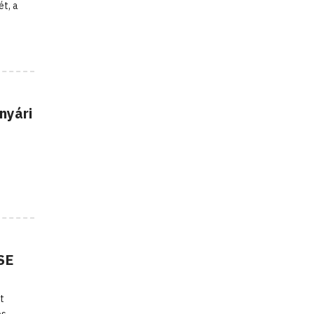
ét, a
nyári
SE
t
os