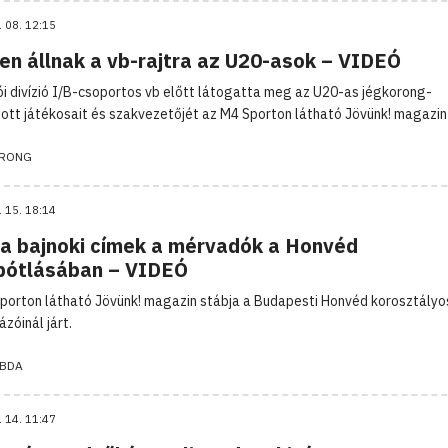
. 08. 12:15
en állnak a vb-rajtra az U20-asok – VIDEÓ
ói divízió I/B-csoportos vb előtt látogatta meg az U20-as jégkorong-
ott játékosait és szakvezetőjét az M4 Sporton látható Jövünk! magazin 
RONG
. 15. 18:14
a bajnoki címek a mérvadók a Honvéd
pótlásában – VIDEÓ
porton látható Jövünk! magazin stábja a Budapesti Honvéd korosztályo
ázóinál járt.
ABDA
. 14. 11:47