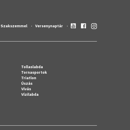
Szakszemmel
Versenynaptár
Tollaslabda
Tornasportok
Triatlon
Úszás
Vívás
Vízilabda