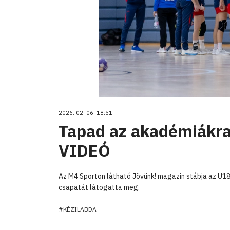
2026. 02. 06. 18:51
Tapad az akadémiákra
VIDEÓ
Az M4 Sporton látható Jövünk! magazin stábja az U1
csapatát látogatta meg.
#KÉZILABDA