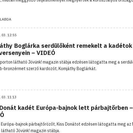
LABDA
. 03. 12:55
áthy Boglárka serdülőként remekelt a kadétok
gversenyein – VIDEÓ
porton látható Jövünk! magazin stábja edzésen látogatta meg a serdü
b-bronzérmet szerző kardozót, Komjáthy Boglárkát.
. 03. 11:13
 Donát kadét Európa-bajnok lett párbajtőrben –
EÓ
 Európa-bajnok párbajtőrözőt, Kiss Donátot edzésen látogatta meg az
 látható Jövünk! magazin stábja.