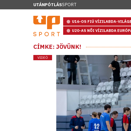
UTÁNPÓTLÁS
SPORT
U16-OS FIÚ VÍZILABDA-VILÁ
U20-AS NŐI VÍZILABDA EURÓ
CÍMKE: JÖVÜNK!
VIDEÓ