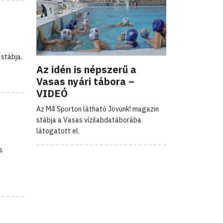
stábja.
Az idén is népszerű a
Vasas nyári tábora –
VIDEÓ
Az M4 Sporton látható Jövünk! magazin
stábja a Vasas vízilabdatáborába
látogatott el.
s