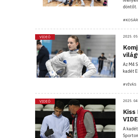
döntőt.
#KOSÁR
2025. 05
VIDEÓ
Komj
vilá
Az M4 S
kadét E
#VÍVÁS
2025. 04
VIDEÓ
Kiss
VID
A kadét
Sporton