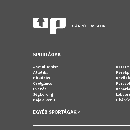
UTÁNPÓTLÁS
SPORT
SPORTÁGAK
Asztalitenisz
Karate
Atlétika
Kerékp
Birkózás
Kézila
Cselgáncs
Korcso
Evezés
Kosárl
Jégkorong
Labdar
Kajak-kenu
Ökölvív
EGYÉB SPORTÁGAK »