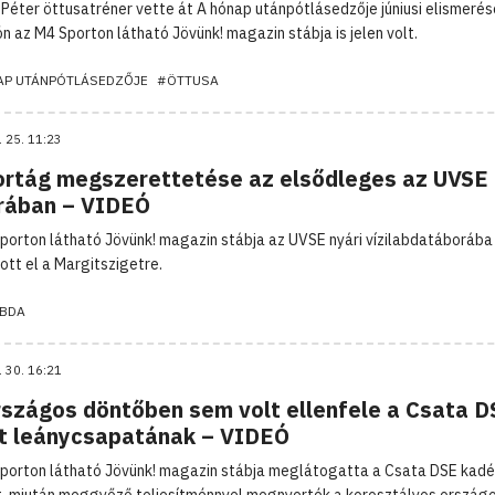
 Péter öttusatréner vette át A hónap utánpótlásedzője júniusi elismerés
ón az M4 Sporton látható Jövünk! magazin stábja is jelen volt.
AP UTÁNPÓTLÁSEDZŐJE
#ÖTTUSA
. 25. 11:23
ortág megszerettetése az elsődleges az UVSE 
rában – VIDEÓ
porton látható Jövünk! magazin stábja az UVSE nyári vízilabdatáborába
ott el a Margitszigetre.
ABDA
. 30. 16:21
rszágos döntőben sem volt ellenfele a Csata D
t leánycsapatának – VIDEÓ
porton látható Jövünk! magazin stábja meglátogatta a Csata DSE kadé
t, miután meggyőző teljesítménnyel megnyerték a korosztályos ország