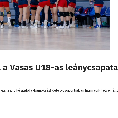
 a Vasas U18-as leánycsapata
8-as leány kézilabda-bajnokság Kelet-csoportjában harmadik helyen áll