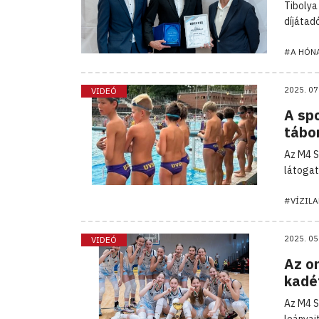
Tibolya
díjátad
#A HÓN
2025. 07
VIDEÓ
A sp
tábo
Az M4 S
látogat
#VÍZIL
2025. 05
VIDEÓ
Az o
kadé
Az M4 S
leányai