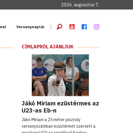
2026. augusztus 7.
mel
Versenynaptár
CÍMLAPRÓL AJÁNLJUK
Jákó Miriam ezüstérmes az
U23-as Eb-n
Jákó Miriam a 25 méter pisztoly
versenyszámban ezüstérmet szerzett a
wroclawi U23-as sportlövő Európa-