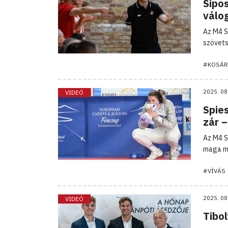
Sipos
válo
Az M4 S
szövets
#KOSÁR
2025. 08
VIDEÓ
Spie
zár 
Az M4 S
maga mö
#VÍVÁS
2025. 08
VIDEÓ
Tibol