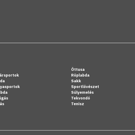
Öttusa
ársportok
Röplabda
bda
Sakk
lyasportok
Sportlövészet
abda
Súlyemelés
úgás
Tekvondó
ás
Tenisz