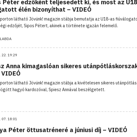
 Péter edzőként teljesedett ki, és most az U1
gatott élén bizonyíthat – VIDEÓ
porton látható Jövünk! magazin stábja bemutatja az U18-as fiúválogat
égi edzőjét, Sipos Pétert, akinek a története igazán felemelő.
LABDA
. 22. 19:29
sz Anna kimagaslóan sikeres utánpótláskorsza
– VIDEÓ
porton látható Jövünk! magazin stábja a kivételesen sikeres utánpótlá
gött hagyó kardozóval, Spiesz Annával beszélgetett.
. 07. 18:01
ya Péter öttusatréneré a júniusi díj – VIDEÓ