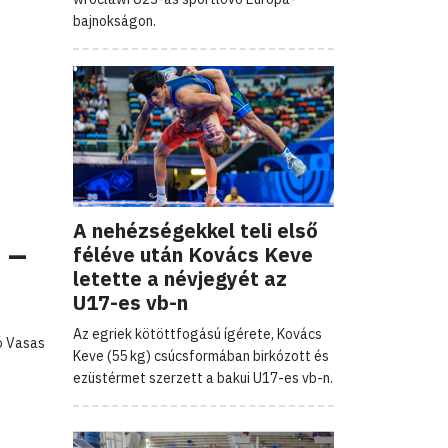
bajnokságon.
A nehézségekkel teli első
 –
féléve után Kovács Keve
letette a névjegyét az
U17-es vb-n
Az egriek kötöttfogású ígérete, Kovács
ó Vasas
Keve (55 kg) csúcsformában birkózott és
ezüstérmet szerzett a bakui U17-es vb-n.