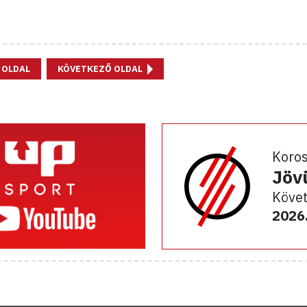
 OLDAL
KÖVETKEZŐ OLDAL
Koro
Jöv
Követ
2026.