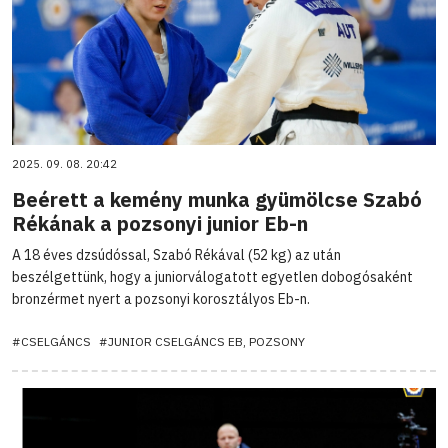
2025. 09. 08. 20:42
Beérett a kemény munka gyümölcse Szabó
Rékának a pozsonyi junior Eb-n
A 18 éves dzsúdóssal, Szabó Rékával (52 kg) az után
beszélgettünk, hogy a juniorválogatott egyetlen dobogósaként
bronzérmet nyert a pozsonyi korosztályos Eb-n.
#CSELGÁNCS
#JUNIOR CSELGÁNCS EB, POZSONY