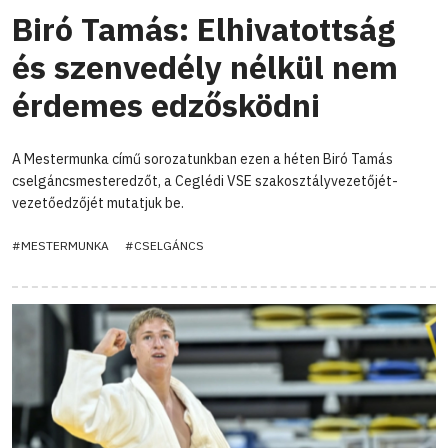
Biró Tamás: Elhivatottság
és szenvedély nélkül nem
érdemes edzősködni
A Mestermunka című sorozatunkban ezen a héten Biró Tamás
cselgáncsmesteredzőt, a Ceglédi VSE szakosztályvezetőjét-
vezetőedzőjét mutatjuk be.
#MESTERMUNKA
#CSELGÁNCS