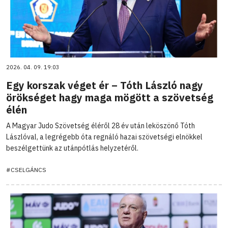
2026. 04. 09. 19:03
Egy korszak véget ér – Tóth László nagy
örökséget hagy maga mögött a szövetség
élén
A Magyar Judo Szövetség éléről 28 év után leköszönő Tóth
Lászlóval, a legrégebb óta regnáló hazai szövetségi elnökkel
beszélgettünk az utánpótlás helyzetéről.
#CSELGÁNCS