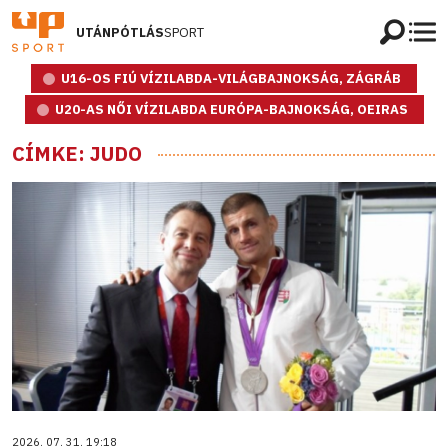
UTÁNPÓTLÁS
SPORT
U16-OS FIÚ VÍZILABDA-VILÁGBAJNOKSÁG, ZÁGRÁB
U20-AS NŐI VÍZILABDA EURÓPA-BAJNOKSÁG, OEIRAS
CÍMKE: JUDO
2026. 07. 31. 19:18