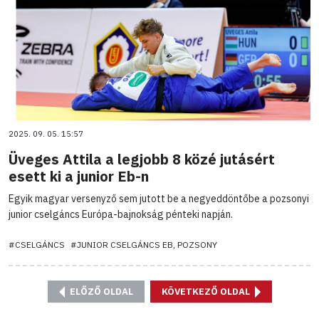
2025. 09. 05. 15:57
Üveges Attila a legjobb 8 közé jutásért
esett ki a junior Eb-n
Egyik magyar versenyző sem jutott be a negyeddöntőbe a pozsonyi
junior cselgáncs Európa-bajnokság pénteki napján.
#CSELGÁNCS
#JUNIOR CSELGÁNCS EB, POZSONY
ELŐZŐ OLDAL
KÖVETKEZŐ OLDAL