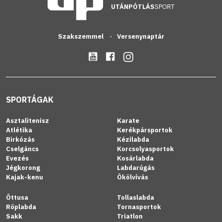
UTÁNPÓTLÁS
SPORT
Szakszemmel
Versenynaptár
SPORTÁGAK
Asztalitenisz
Karate
Atlétika
Kerékpársportok
Birkózás
Kézilabda
Cselgáncs
Korcsolyasportok
Evezés
Kosárlabda
Jégkorong
Labdarúgás
Kajak-kenu
Ökölvívás
Öttusa
Tollaslabda
Röplabda
Tornasportok
Sakk
Triatlon