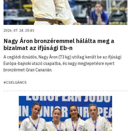
2026. 07. 24. 20:45
Nagy Áron bronzéremmel hálálta meg a
bizalmat az ifjúsági Eb-n
A ceglédi dzsúdós, Nagy Áron (73 kg) utólag került be az ifjúsági
Európa-bajnoki utazó csapatba, és nagy meglepetésre nyert
bronzérmet Gran Canarián.
#CSELGÁNCS