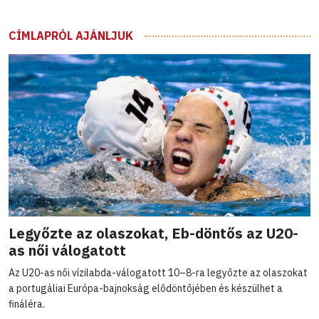
CÍMLAPRÓL AJÁNLJUK
Legyőzte az olaszokat, Eb-döntős az U20-
as női válogatott
Az U20-as női vízilabda-válogatott 10–8-ra legyőzte az olaszokat
a portugáliai Európa-bajnokság elődöntőjében és készülhet a
fináléra.