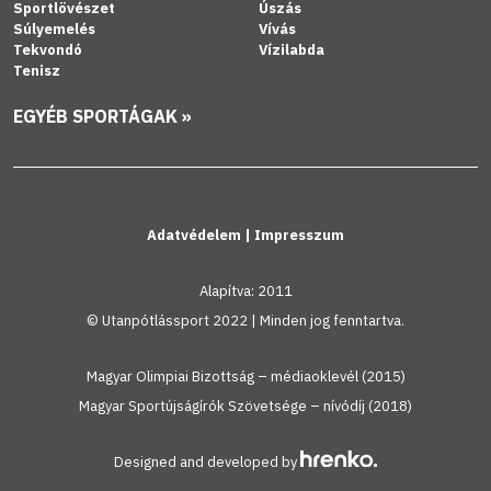
Sportlövészet
Úszás
Súlyemelés
Vívás
Tekvondó
Vízilabda
Tenisz
EGYÉB SPORTÁGAK »
Adatvédelem
|
Impresszum
Alapítva: 2011
© Utanpótlássport 2022 | Minden jog fenntartva.
Magyar Olimpiai Bizottság – médiaoklevél (2015)
Magyar Sportújságírók Szövetsége – nívódíj (2018)
Designed and developed by