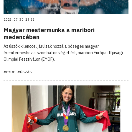
2023. 07. 30. 19:56
Magyar mestermunka a maribori
medencében
Az úszók kilenccel járultak hozzá a bőséges magyar
éremterméshez a szombaton véget ért, maribori Európai Ifjúsági
Olimpiai Fesztiválon (EYOF).
#EYOF
#ÚSZÁS