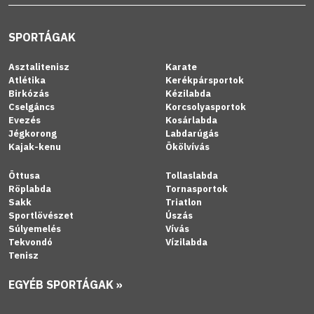
SPORTÁGAK
Asztalitenisz
Karate
Atlétika
Kerékpársportok
Birkózás
Kézilabda
Cselgáncs
Korcsolyasportok
Evezés
Kosárlabda
Jégkorong
Labdarúgás
Kajak-kenu
Ökölvívás
Öttusa
Tollaslabda
Röplabda
Tornasportok
Sakk
Triatlon
Sportlövészet
Úszás
Súlyemelés
Vívás
Tekvondó
Vízilabda
Tenisz
EGYÉB SPORTÁGAK »