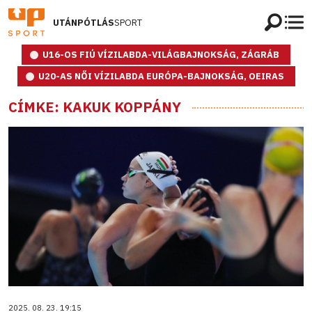
UTÁNPÓTLÁS
SPORT
U16-OS FIÚ VÍZILABDA-VILÁGBAJNOKSÁG, ZÁGRÁB
U20-AS NŐI VÍZILABDA EURÓPA-BAJNOKSÁG, OEIRAS
CÍMKE: KAKUK KOPPÁNY
2025. 08. 23. 19:15