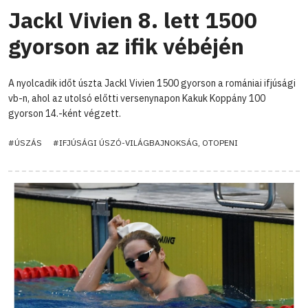
Jackl Vivien 8. lett 1500
gyorson az ifik vébéjén
A nyolcadik időt úszta Jackl Vivien 1500 gyorson a romániai ifjúsági
vb-n, ahol az utolsó előtti versenynapon Kakuk Koppány 100
gyorson 14.-ként végzett.
#ÚSZÁS
#IFJÚSÁGI ÚSZÓ-VILÁGBAJNOKSÁG, OTOPENI