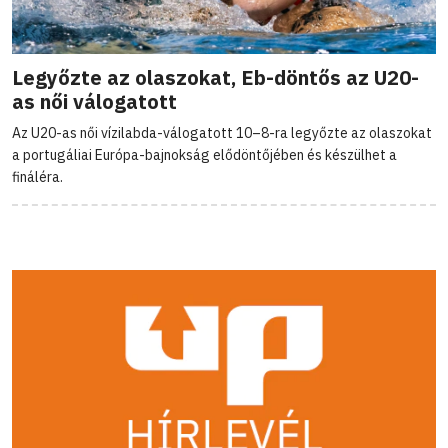
Legyőzte az olaszokat, Eb-döntős az U20-
as női válogatott
Az U20-as női vízilabda-válogatott 10–8-ra legyőzte az olaszokat
a portugáliai Európa-bajnokság elődöntőjében és készülhet a
fináléra.