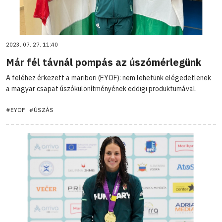
2023. 07. 27. 11:40
Már fél távnál pompás az úszómérlegünk
A feléhez érkezett a maribori (EYOF): nem lehetünk elégedetlenek
a magyar csapat úszókülönítményének eddigi produktumával.
#EYOF
#ÚSZÁS