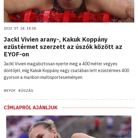
2023. 07. 24. 18:58
Jackl Vivien arany-, Kakuk Koppány
ezüstérmet szerzett az úszók között az
EYOF-on
Jackl Vivien magabiztosan nyerte meg a 400 méter vegyes
döntőjét, míg Kakuk Koppány nagy csatában lett ezüstérmes 400
gyorson a maribori multisporteseményen.
#EYOF
#ÚSZÁS
CÍMLAPRÓL AJÁNLJUK