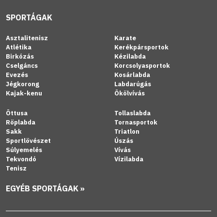
SPORTÁGAK
Asztalitenisz
Karate
Atlétika
Kerékpársportok
Birkózás
Kézilabda
Cselgáncs
Korcsolyasportok
Evezés
Kosárlabda
Jégkorong
Labdarúgás
Kajak-kenu
Ökölvívás
Öttusa
Tollaslabda
Röplabda
Tornasportok
Sakk
Triatlon
Sportlövészet
Úszás
Súlyemelés
Vívás
Tekvondó
Vízilabda
Tenisz
EGYÉB SPORTÁGAK »