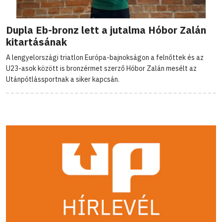
Dupla Eb-bronz lett a jutalma Hóbor Zalán
kitartásának
A lengyelországi triatlon Európa-bajnokságon a felnőttek és az
U23-asok között is bronzérmet szerző Hóbor Zalán mesélt az
Utánpótlássportnak a siker kapcsán.