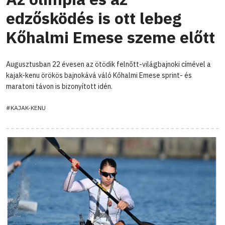
edzősködés is ott lebeg
Kőhalmi Emese szeme előtt
Augusztusban 22 évesen az ötödik felnőtt-világbajnoki címével a
kajak-kenu örökös bajnokává váló Kőhalmi Emese sprint- és
maratoni távon is bizonyított idén.
#KAJAK-KENU