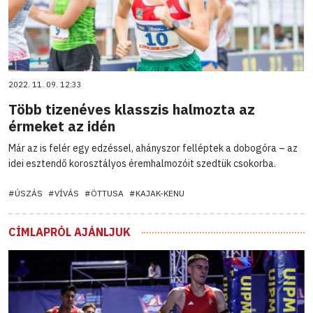
2022. 11. 09. 12:33
Több tizenéves klasszis halmozta az
érmeket az idén
Már az is felér egy edzéssel, ahányszor felléptek a dobogóra – az
idei esztendő korosztályos éremhalmozóit szedtük csokorba.
#ÚSZÁS
#VÍVÁS
#ÖTTUSA
#KAJAK-KENU
CÍMLAPRÓL AJÁNLJUK