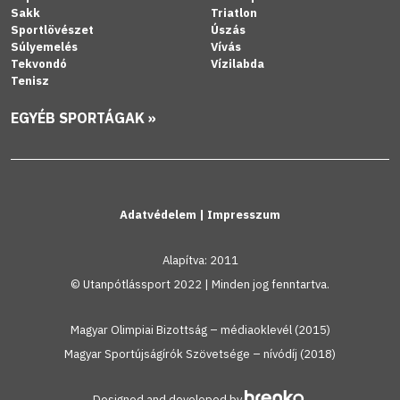
Sakk
Triatlon
Sportlövészet
Úszás
Súlyemelés
Vívás
Tekvondó
Vízilabda
Tenisz
EGYÉB SPORTÁGAK »
Adatvédelem
|
Impresszum
Alapítva: 2011
© Utanpótlássport 2022 | Minden jog fenntartva.
Magyar Olimpiai Bizottság – médiaoklevél (2015)
Magyar Sportújságírók Szövetsége – nívódíj (2018)
Designed and developed by