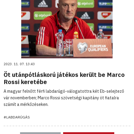
2023. 11. 07. 13:43
Öt utánpótláskorú játékos került be Marco
Rossi keretébe
A magyar felnőtt férfi labdarúgó-válogatottra két Eb-selejtező
vár novemberben; Marco Rossi szövetségi kapitány öt fiatalra
számít a mérkőzéseken.
#LABDARÚGÁS