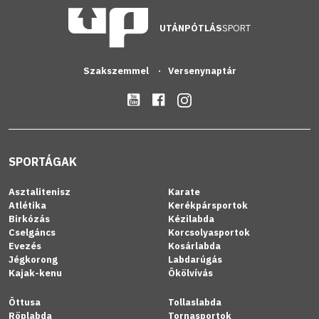
UTÁNPÓTLÁS
SPORT
Szakszemmel
Versenynaptár
SPORTÁGAK
Asztalitenisz
Karate
Atlétika
Kerékpársportok
Birkózás
Kézilabda
Cselgáncs
Korcsolyasportok
Evezés
Kosárlabda
Jégkorong
Labdarúgás
Kajak-kenu
Ökölvívás
Öttusa
Tollaslabda
Röplabda
Tornasportok