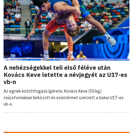
A nehézségekkel teli első féléve után
Kovács Keve letette a névjegyét az U17-es
vb-n
Az egriek kötöttfogású ígérete, Kovács Keve (55 kg)
csúcsformában birkózott és ezüstérmet szerzett a bakui U17-es
vb-n.