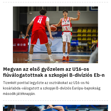
Megvan az első győzelem az U16-os
fiúválogatottnak a szkopjei B-divíziós Eb-n
Tizenkét ponttal legyőzte az osztrákokat az U16-os fiú
kosárlabda-válogatott a szkopjei B-divíziós Európa-bajnokság
második játéknapján.