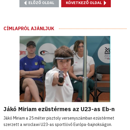
ELŐZŐ OLDAL
KÖVETKEZŐ OLDAL
CÍMLAPRÓL AJÁNLJUK
Jákó Miriam ezüstérmes az U23-as Eb-n
Jákó Miriam a 25 méter pisztoly versenyszámban ezüstérmet
szerzett a wroclawi U23-as sportlövő Európa-bajnokságon.