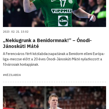
2023. 02. 21. 15:02
„Nekiugrunk a Benidormnak!” – Ónodi-
Jánoskúti Máté
A Ferencváros férfi kézilabdacsapatának a Benidorm elleni Európa-
liga-meccse előtt a 20 éves Ónodi-Jánoskúti Máté nyilatkozott a
fővárosiak honlapjának.
#KÉZILABDA