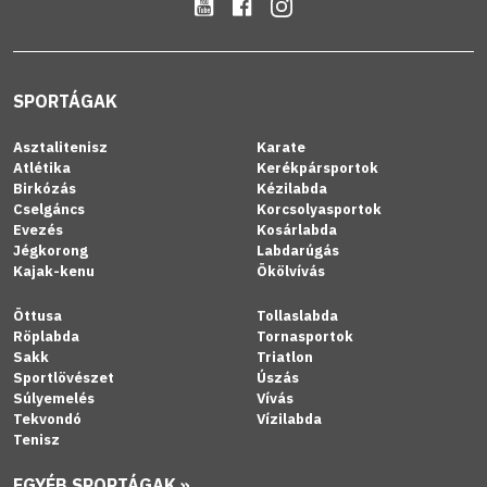
SPORTÁGAK
Asztalitenisz
Karate
Atlétika
Kerékpársportok
Birkózás
Kézilabda
Cselgáncs
Korcsolyasportok
Evezés
Kosárlabda
Jégkorong
Labdarúgás
Kajak-kenu
Ökölvívás
Öttusa
Tollaslabda
Röplabda
Tornasportok
Sakk
Triatlon
Sportlövészet
Úszás
Súlyemelés
Vívás
Tekvondó
Vízilabda
Tenisz
EGYÉB SPORTÁGAK »