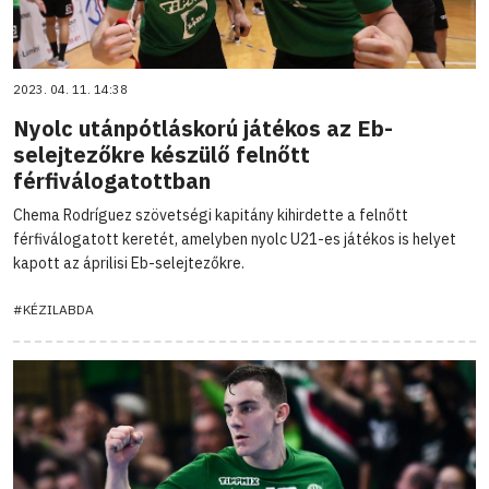
2023. 04. 11. 14:38
Nyolc utánpótláskorú játékos az Eb-
selejtezőkre készülő felnőtt
férfiválogatottban
Chema Rodríguez szövetségi kapitány kihirdette a felnőtt
férfiválogatott keretét, amelyben nyolc U21-es játékos is helyet
kapott az áprilisi Eb-selejtezőkre.
#KÉZILABDA