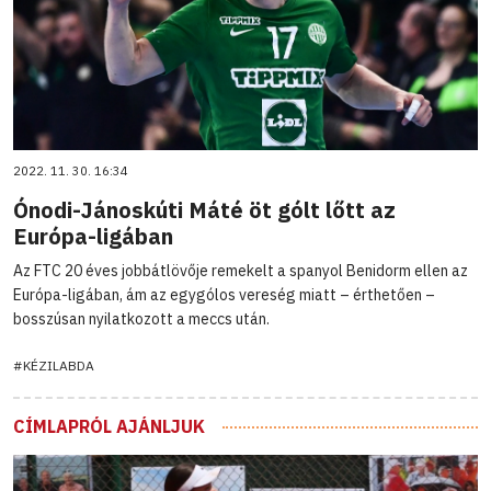
2022. 11. 30. 16:34
Ónodi-Jánoskúti Máté öt gólt lőtt az
Európa-ligában
Az FTC 20 éves jobbátlövője remekelt a spanyol Benidorm ellen az
Európa-ligában, ám az egygólos vereség miatt – érthetően –
bosszúsan nyilatkozott a meccs után.
#KÉZILABDA
CÍMLAPRÓL AJÁNLJUK