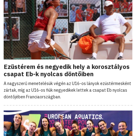
Ezüstérem és negyedik hely a korosztályos
csapat Eb-k nyolcas döntőiben
A nagyszerű menetelésük végén az U16-os lányok ezüstérmesként
zártak, míg az U16-os fiúk negyedikek lettek a csapat Eb nyolcas
döntőjében Franciaországban.