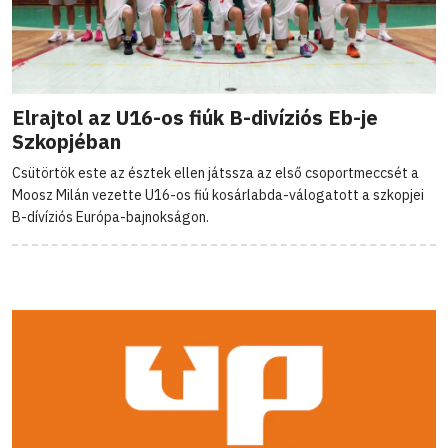
Elrajtol az U16-os fiúk B-divíziós Eb-je
Szkopjéban
Csütörtök este az észtek ellen játssza az első csoportmeccsét a
Moosz Milán vezette U16-os fiú kosárlabda-válogatott a szkopjei
B-dívíziós Európa-bajnokságon.