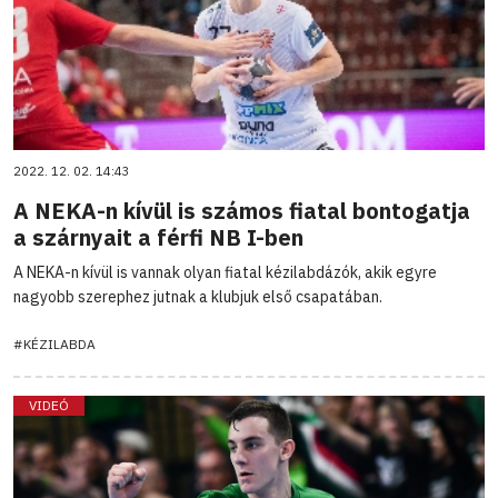
2022. 12. 02. 14:43
A NEKA-n kívül is számos fiatal bontogatja
a szárnyait a férfi NB I-ben
A NEKA-n kívül is vannak olyan fiatal kézilabdázók, akik egyre
nagyobb szerephez jutnak a klubjuk első csapatában.
#KÉZILABDA
VIDEÓ