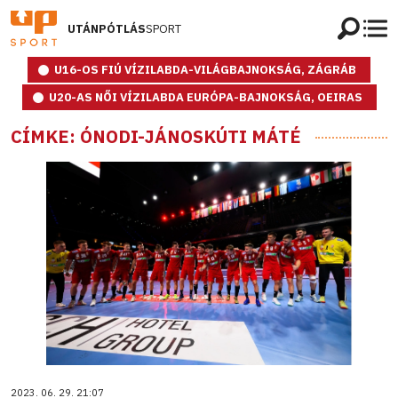
UTÁNPÓTLÁS
SPORT
U16-OS FIÚ VÍZILABDA-VILÁGBAJNOKSÁG, ZÁGRÁB
U20-AS NŐI VÍZILABDA EURÓPA-BAJNOKSÁG, OEIRAS
CÍMKE: ÓNODI-JÁNOSKÚTI MÁTÉ
2023. 06. 29. 21:07