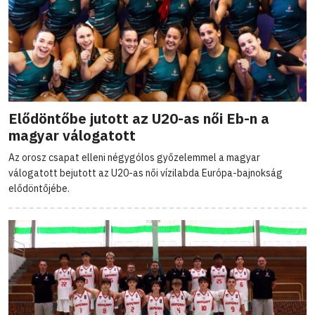
Elődöntőbe jutott az U20-as női Eb-n a
magyar válogatott
Az orosz csapat elleni négygólos győzelemmel a magyar
válogatott bejutott az U20-as női vízilabda Európa-bajnokság
elődöntőjébe.