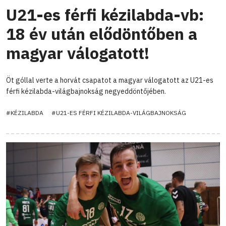
U21-es férfi kézilabda-vb:
18 év után elődöntőben a
magyar válogatott!
Öt góllal verte a horvát csapatot a magyar válogatott az U21-es
férfi kézilabda-világbajnokság negyeddöntőjében.
#KÉZILABDA
#U21-ES FÉRFI KÉZILABDA-VILÁGBAJNOKSÁG