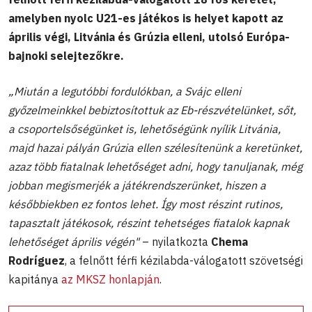
amelyben nyolc U21-es játékos is helyet kapott az
április végi, Litvánia és Grúzia elleni, utolsó Európa-
bajnoki selejtezőkre.
„Miután a legutóbbi fordulókban, a Svájc elleni
győzelmeinkkel bebiztosítottuk az Eb-részvételünket, sőt,
a csoportelsőségünket is, lehetőségünk nyílik Litvánia,
majd hazai pályán Grúzia ellen szélesítenünk a keretünket,
azaz több fiatalnak lehetőséget adni, hogy tanuljanak, még
jobban megismerjék a játékrendszerünket, hiszen a
későbbiekben ez fontos lehet. Így most részint rutinos,
tapasztalt játékosok, részint tehetséges fiatalok kapnak
lehetőséget április végén"
–
nyilatkozta
Chema
Rodríguez
, a felnőtt férfi kézilabda-válogatott szövetségi
kapitánya
az MKSZ honlapján
.