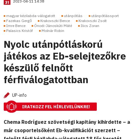
2023-04-11 14:38
magyar kézilabda-válogatott
utánpótlás
utánpótlássport
Fazekas Gergő
Krakovszki Bence
Krakovszki Zsolt
Imre Bence
Ónodi-Jánoskúti Máté
Ilics Zoran
Palasics Kristóf
Molnár Robin
Nyolc utánpótláskorú
játékos az Eb-selejtezőkre
készülő felnőtt
férfiválogatottban
UP-info
IRATKOZZ FEL HÍRLEVELÜNKRE!
Chema Rodríguez szövetségi kapitány kihirdette – a
már csoportelsőként Eb-kvalifikációt szerzett –
felnőtt férfi kézilabda-válogatott 18 fős keretét,