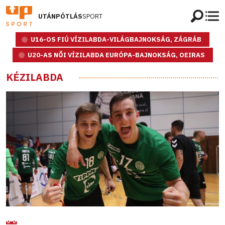
UTÁNPÓTLÁS
SPORT
U16-OS FIÚ VÍZILABDA-VILÁGBAJNOKSÁG, ZÁGRÁB
U20-AS NŐI VÍZILABDA EURÓPA-BAJNOKSÁG, OEIRAS
KÉZILABDA