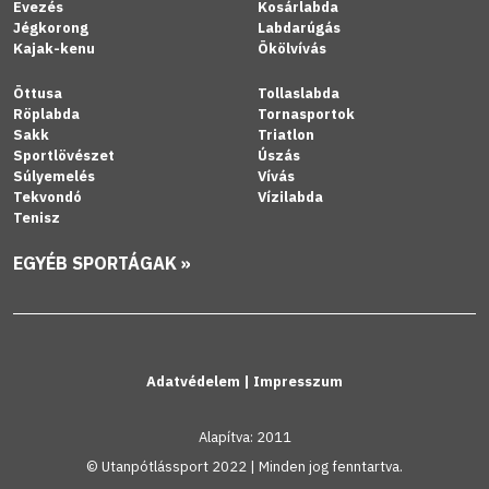
Evezés
Kosárlabda
Jégkorong
Labdarúgás
Kajak-kenu
Ökölvívás
Öttusa
Tollaslabda
Röplabda
Tornasportok
Sakk
Triatlon
Sportlövészet
Úszás
Súlyemelés
Vívás
Tekvondó
Vízilabda
Tenisz
EGYÉB SPORTÁGAK »
Adatvédelem
|
Impresszum
Alapítva: 2011
© Utanpótlássport 2022 | Minden jog fenntartva.