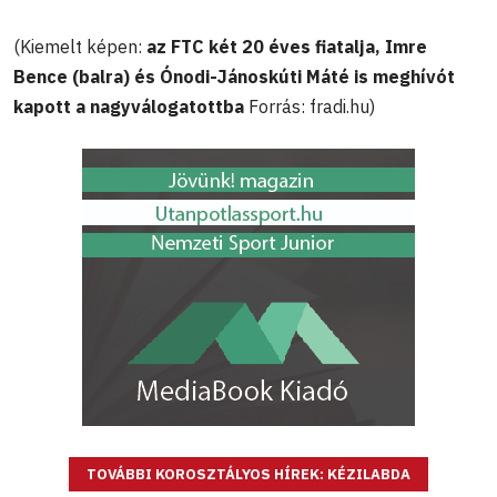
(Kiemelt képen:
az FTC két 20 éves fiatalja, Imre
Bence (balra) és Ónodi-Jánoskúti Máté is meghívót
kapott a nagyválogatottba
Forrás: fradi.hu)
TOVÁBBI KOROSZTÁLYOS HÍREK: KÉZILABDA