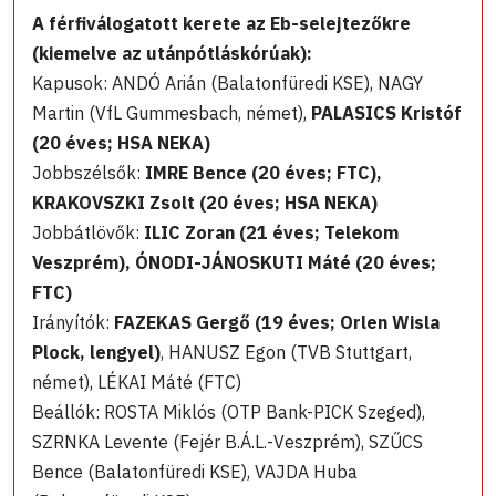
A férfiválogatott kerete az Eb-selejtezőkre
(kiemelve az utánpótláskórúak):
Kapusok: ANDÓ Arián (Balatonfüredi KSE), NAGY
Martin (VfL Gummesbach, német),
PALASICS Kristóf
(20 éves; HSA NEKA)
Jobbszélsők:
IMRE Bence (20 éves; FTC),
KRAKOVSZKI Zsolt (20 éves; HSA NEKA)
Jobbátlövők:
ILIC Zoran (21 éves; Telekom
Veszprém), ÓNODI-JÁNOSKUTI Máté (20 éves;
FTC)
Irányítók:
FAZEKAS Gergő (19 éves; Orlen Wisla
Plock, lengyel)
, HANUSZ Egon (TVB Stuttgart,
német), LÉKAI Máté (FTC)
Beállók: ROSTA Miklós (OTP Bank-PICK Szeged),
SZRNKA Levente (Fejér B.Á.L.-Veszprém), SZŰCS
Bence (Balatonfüredi KSE), VAJDA Huba