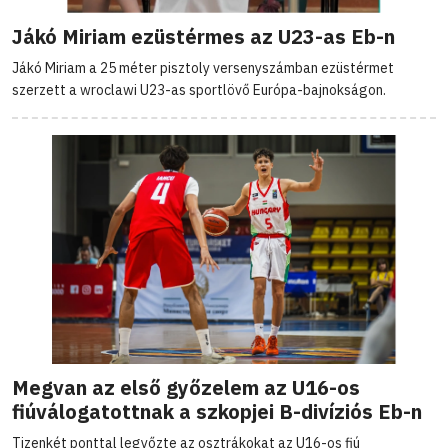
Jákó Miriam ezüstérmes az U23-as Eb-n
Jákó Miriam a 25 méter pisztoly versenyszámban ezüstérmet
szerzett a wroclawi U23-as sportlövő Európa-bajnokságon.
Megvan az első győzelem az U16-os
fiúválogatottnak a szkopjei B-divíziós Eb-n
Tizenkét ponttal legyőzte az osztrákokat az U16-os fiú