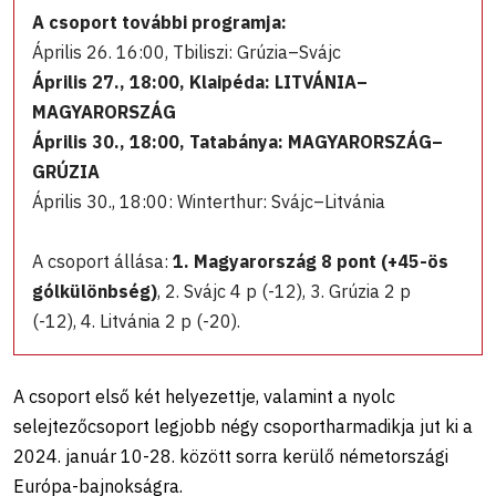
A csoport további programja:
Április 26. 16:00, Tbiliszi: Grúzia–Svájc
Április 27., 18:00, Klaipéda: LITVÁNIA–
MAGYARORSZÁG
Április 30., 18:00, Tatabánya: MAGYARORSZÁG–
GRÚZIA
Április 30., 18:00: Winterthur: Svájc–Litvánia
A csoport állása:
1. Magyarország 8 pont (+45-ös
gólkülönbség)
, 2. Svájc 4 p (-12), 3. Grúzia 2 p
(-12), 4. Litvánia 2 p (-20).
A csoport első két helyezettje, valamint a nyolc
selejtezőcsoport legjobb négy csoportharmadikja jut ki a
2024. január 10-28. között sorra kerülő németországi
Európa-bajnokságra.