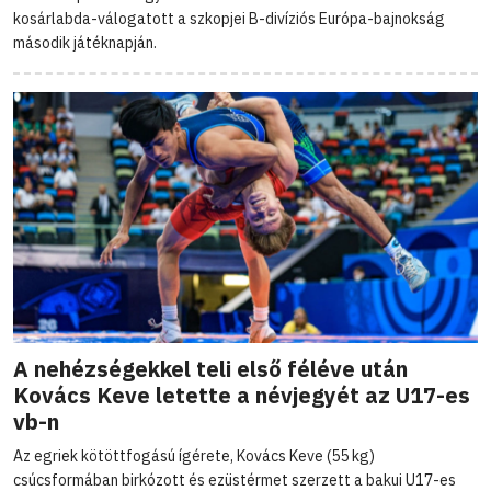
kosárlabda-válogatott a szkopjei B-divíziós Európa-bajnokság
második játéknapján.
A nehézségekkel teli első féléve után
Kovács Keve letette a névjegyét az U17-es
vb-n
Az egriek kötöttfogású ígérete, Kovács Keve (55 kg)
csúcsformában birkózott és ezüstérmet szerzett a bakui U17-es