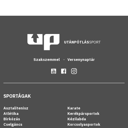
UTÁNPÓTLÁS
SPORT
Szakszemmel
Versenynaptár
SPORTÁGAK
Asztalitenisz
Karate
Atlétika
Kerékpársportok
Birkózás
Kézilabda
Cselgáncs
Korcsolyasportok