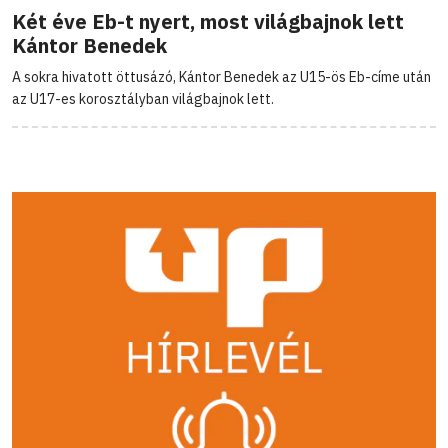
Két éve Eb-t nyert, most világbajnok lett
Kántor Benedek
A sokra hivatott öttusázó, Kántor Benedek az U15-ös Eb-címe után
az U17-es korosztályban világbajnok lett.