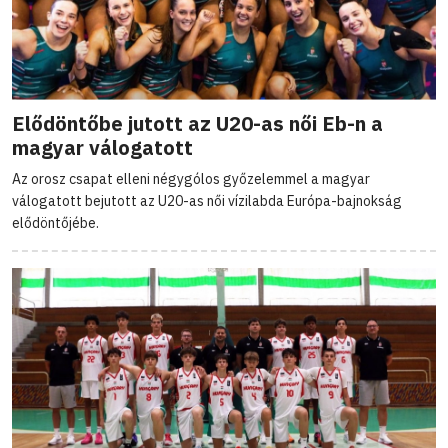
Elődöntőbe jutott az U20-as női Eb-n a
magyar válogatott
Az orosz csapat elleni négygólos győzelemmel a magyar
válogatott bejutott az U20-as női vízilabda Európa-bajnokság
elődöntőjébe.