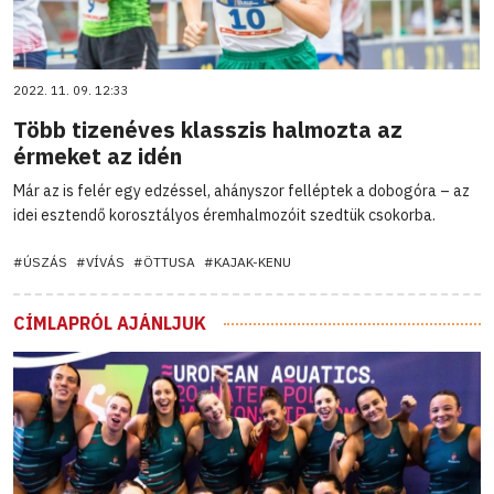
2022. 11. 09. 12:33
Több tizenéves klasszis halmozta az
érmeket az idén
Már az is felér egy edzéssel, ahányszor felléptek a dobogóra – az
idei esztendő korosztályos éremhalmozóit szedtük csokorba.
#ÚSZÁS
#VÍVÁS
#ÖTTUSA
#KAJAK-KENU
CÍMLAPRÓL AJÁNLJUK