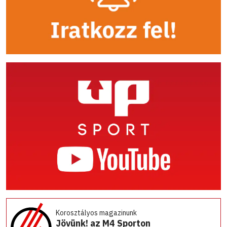
Korosztályos magazinunk
Jövünk! az M4 Sporton