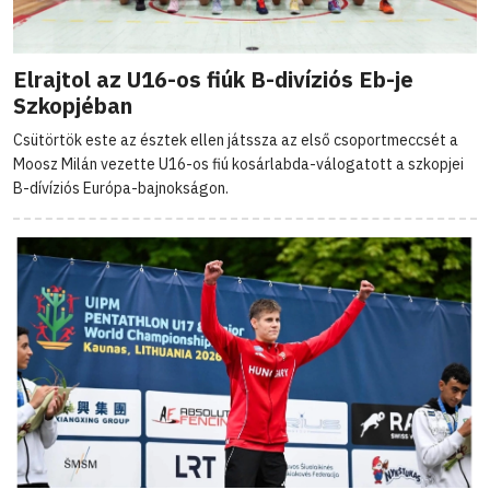
Elrajtol az U16-os fiúk B-divíziós Eb-je
Szkopjéban
Csütörtök este az észtek ellen játssza az első csoportmeccsét a
Moosz Milán vezette U16-os fiú kosárlabda-válogatott a szkopjei
B-dívíziós Európa-bajnokságon.