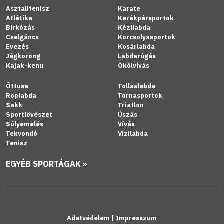
Asztalitenisz
Karate
Atlétika
Kerékpársportok
Birkózás
Kézilabda
Cselgáncs
Korcsolyasportok
Evezés
Kosárlabda
Jégkorong
Labdarúgás
Kajak-kenu
Ökölvívás
Öttusa
Tollaslabda
Röplabda
Tornasportok
Sakk
Triatlon
Sportlövészet
Úszás
Súlyemelés
Vívás
Tekvondó
Vízilabda
Tenisz
EGYÉB SPORTÁGAK »
Adatvédelem
|
Impresszum