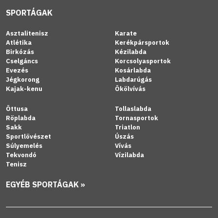
SPORTÁGAK
Asztalitenisz
Karate
Atlétika
Kerékpársportok
Birkózás
Kézilabda
Cselgáncs
Korcsolyasportok
Evezés
Kosárlabda
Jégkorong
Labdarúgás
Kajak-kenu
Ökölvívás
Öttusa
Tollaslabda
Röplabda
Tornasportok
Sakk
Triatlon
Sportlövészet
Úszás
Súlyemelés
Vívás
Tekvondó
Vízilabda
Tenisz
EGYÉB SPORTÁGAK »