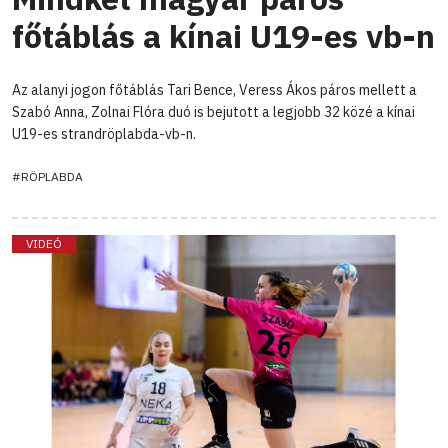
főtáblás a kínai U19-es vb-n
Az alanyi jogon főtáblás Tari Bence, Veress Ákos páros mellett a
Szabó Anna, Zolnai Flóra duó is bejutott a legjobb 32 közé a kínai
U19-es strandröplabda-vb-n.
#RÖPLABDA
VIDEÓ