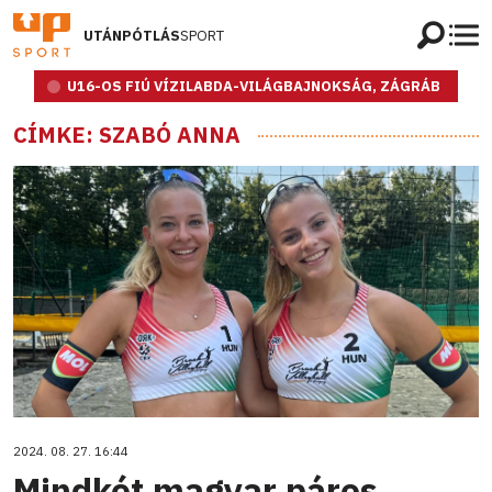
UTÁNPÓTLÁS
SPORT
U16-OS FIÚ VÍZILABDA-VILÁGBAJNOKSÁG, ZÁGRÁB
CÍMKE: SZABÓ ANNA
2024. 08. 27. 16:44
Mindkét magyar páros