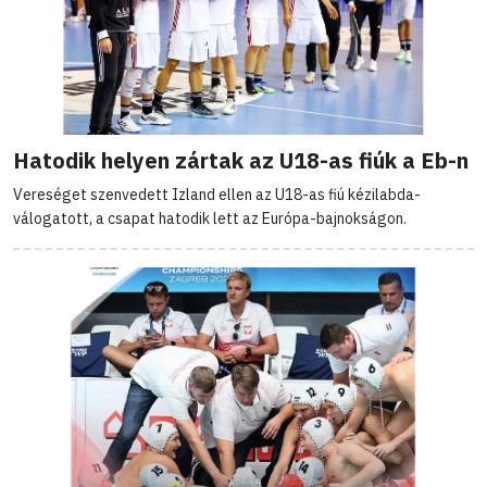
Hatodik helyen zártak az U18-as fiúk a Eb-n
Vereséget szenvedett Izland ellen az U18-as fiú kézilabda-
válogatott, a csapat hatodik lett az Európa-bajnokságon.