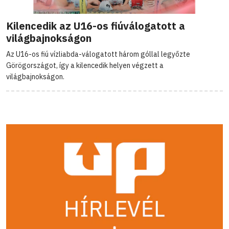
Kilencedik az U16-os fiúválogatott a
világbajnokságon
Az U16-os fiú vízliabda-válogatott három góllal legyőzte
Görögországot, így a kilencedik helyen végzett a
világbajnokságon.