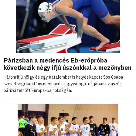
Párizsban a medencés Eb-erőpróba
következik négy ifjú úszónkkal a mezőnyben
Három ifjú hölgy és egy fiatalember is helyet kapott Sós Csaba
szövetségi kapitány medencés nagyválogatottjában az úszók
párizsi felnőtt Európa-bajnokságán.