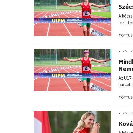
Szécs
A kétsz
tekinte
#ÖTTUS
2026. 02
Mindk
Nem
Az U17-
barcelo
#ÖTTUS
2025. 09
Kovác
A hónap