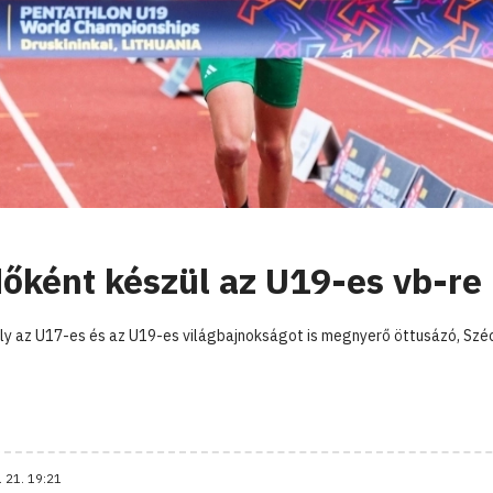
őként készül az U19-es vb-re
aly az U17-es és az U19-es világbajnokságot is megnyerő öttusázó, Szé
. 21. 19:21