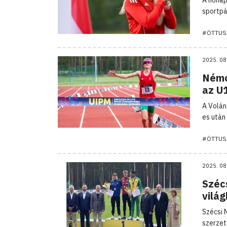
sportpá
#ÖTTUS
2025. 08
Némó
az U
A Volán
es után
#ÖTTUS
2025. 08
Széc
vilá
Szécsi 
szerzet