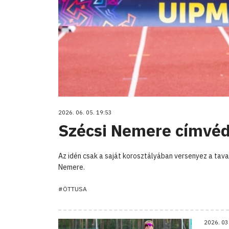
2026. 06. 05. 19:53
Szécsi Nemere címvéd
Az idén csak a saját korosztályában versenyez a tav
Nemere.
#ÖTTUSA
2026. 03