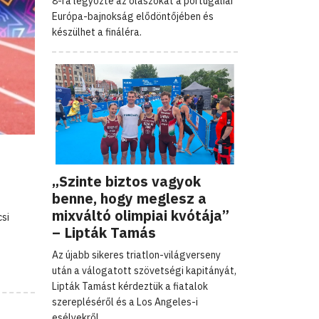
8-ra legyőzte az olaszokat a portugáliai
Európa-bajnokság elődöntőjében és
készülhet a fináléra.
„Szinte biztos vagyok
benne, hogy meglesz a
mixváltó olimpiai kvótája”
csi
– Lipták Tamás
Az újabb sikeres triatlon-világverseny
után a válogatott szövetségi kapitányát,
Lipták Tamást kérdeztük a fiatalok
szerepléséről és a Los Angeles-i
esélyekről.