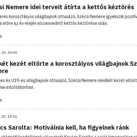
i Nemere idei terveit átírta a kettős kéztörés
eres korosztályos világbajnok öttusázó, Szécsi Nemere igyekszik pozití
ni előre az év elején elszenvedett kettős kéztörése után.
A
. 25. 09:09
ét kezét eltörte a korosztályos világbajnok S
ere
es és U19-es világbajnok öttusázó, Szécsi Nemere mindkét kezét eltört
nai edzőtáborban.
A
. 23. 19:51
s Sarolta: Motiválnia kell, ha figyelnek ránk
 utánpótlásedzőjének választott Kovács Sarolta a saját kimagaslóan s