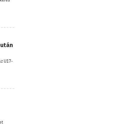
 után
az U17-
et