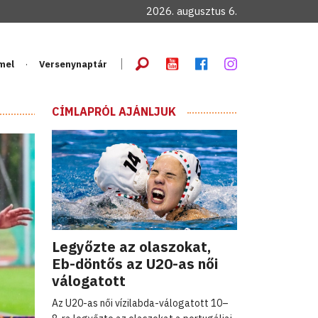
2026. augusztus 6.
mel
Versenynaptár
CÍMLAPRÓL AJÁNLJUK
Legyőzte az olaszokat,
Eb-döntős az U20-as női
válogatott
Az U20-as női vízilabda-válogatott 10–