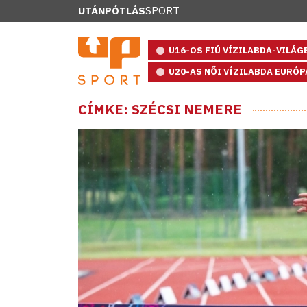
UTÁNPÓTLÁS
SPORT
U16-OS FIÚ VÍZILABDA-VILÁ
U20-AS NŐI VÍZILABDA EURÓ
CÍMKE: SZÉCSI NEMERE