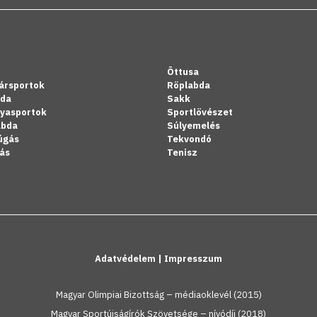
Öttusa
ársportok
Röplabda
bda
Sakk
lyasportok
Sportlövészet
abda
Súlyemelés
úgás
Tekvondó
ás
Tenisz
Adatvédelem
|
Impresszum
Magyar Olimpiai Bizottság – médiaoklevél (2015)
Magyar Sportújságírók Szövetsége – nívódíj (2018)