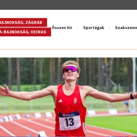
GBAJNOKSÁG, ZÁGRÁB
Összes hír
Sportágak
Szakszem
PA-BAJNOKSÁG, OEIRAS