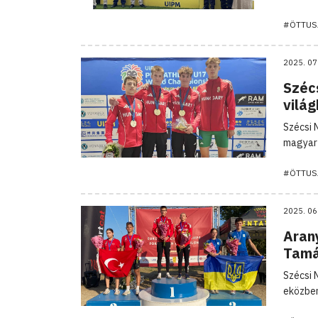
#ÖTTUS
2025. 07
Széc
vilá
Szécsi 
magyar 
#ÖTTUS
2025. 06
Aran
Tamá
Szécsi 
eközben