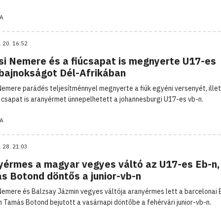
A
. 20. 16:52
si Nemere és a fiúcsapat is megnyerte U17-es
gbajnokságot Dél-Afrikában
Nemere parádés teljesítménnyel megnyerte a fiúk egyéni versenyét, ille
csapat is aranyérmet ünnepelhetett a johannesburgi U17-es vb-n.
A
. 28. 21:03
yérmes a magyar vegyes váltó az U17-es Eb-n,
s Botond döntős a junior-vb-n
Nemere és Balzsay Jázmin vegyes váltója aranyérmes lett a barcelonai E
 Tamás Botond bejutott a vasárnapi döntőbe a fehérvári junior-vb-n.