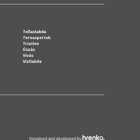
Tollaslabda
Tornasportok
Triatlon
Úszás
Vívás
Vízilabda
Designed and developed by