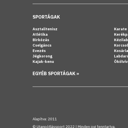
SPORTÁGAK
Asztalitenisz
Karate
Atlétika
Kerékp
Birkózás
Kézila
Cselgáncs
Korcso
Evezés
Kosárl
Jégkorong
Labdar
Kajak-kenu
Ökölvív
EGYÉB SPORTÁGAK »
Alapítva: 2011
© Utanpótlássport 2022 | Minden jog fenntartva.