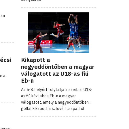
van
zécsi
Kikapott a
negyeddöntőben a magyar
válogatott az U18-as fiú
e a
Eb-n
Az 5-8. helyért folytatja a szerbiai U18-
as fiú kézilabda Eb-n a magyar
válogatott, amely a negyeddöntőben ..
góllal kikapott a szlovén csapattól.
ikeres