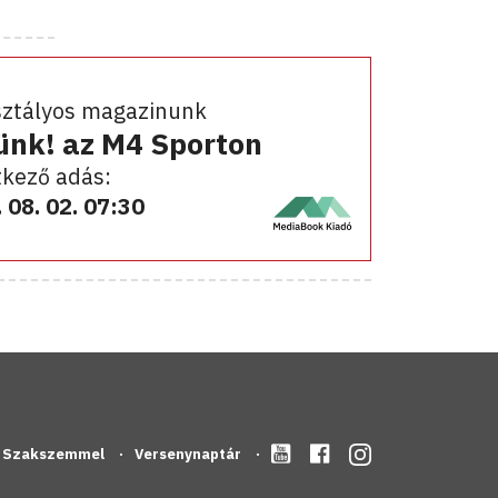
sztályos magazinunk
ünk! az M4 Sporton
kező adás:
 08. 02. 07:30
Szakszemmel
Versenynaptár