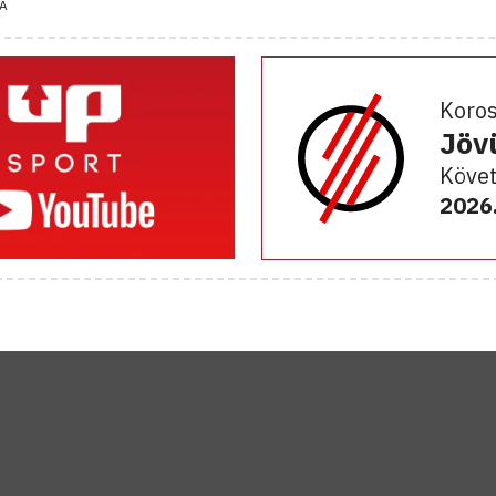
A
Koro
Jöv
Követ
2026.