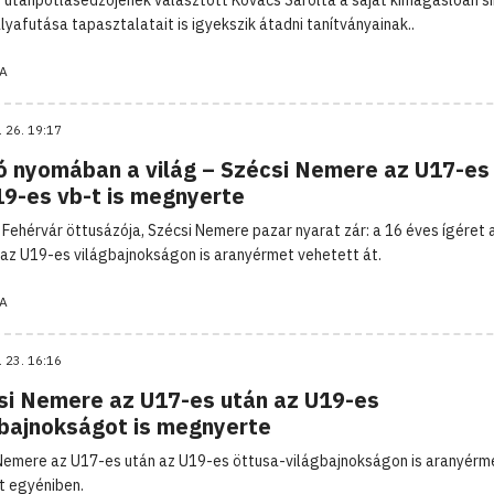
lyafutása tapasztalatait is igyekszik átadni tanítványainak..
A
. 26. 19:17
 nyomában a világ – Szécsi Nemere az U17-es
19-es vb-t is megnyerte
 Fehérvár öttusázója, Szécsi Nemere pazar nyarat zár: a 16 éves ígéret 
 az U19-es világbajnokságon is aranyérmet vehetett át.
A
. 23. 16:16
si Nemere az U17-es után az U19-es
gbajnokságot is megnyerte
Nemere az U17-es után az U19-es öttusa-világbajnokságon is aranyérm
t egyéniben.