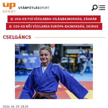
UTÁNPÓTLÁS
SPORT
U16-OS FIÚ VÍZILABDA-VILÁGBAJNOKSÁG, ZÁGRÁB
U20-AS NŐI VÍZILABDA EURÓPA-BAJNOKSÁG, OEIRAS
CSELGÁNCS
2026. 06. 29. 18:20