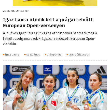
2026. 06. 29. 13:07
Igaz Laura ötödik lett a prágai felnőtt
European Open-versenyen
A 21 éves Igaz Laura (57 kg) az ötödik helyet szerezte meg a
felnőtt cselgáncsozók Prágában rendezett European Open-
viadalán.
Igaz Laura
cselgáncs
utánpótlás
utánpótlássport