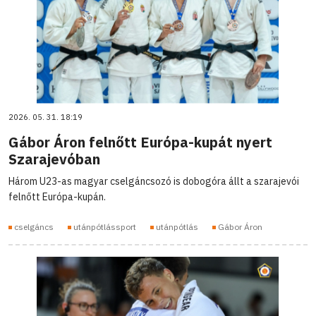
2026. 05. 31. 18:19
Gábor Áron felnőtt Európa-kupát nyert
Szarajevóban
Három U23-as magyar cselgáncsozó is dobogóra állt a szarajevói
felnőtt Európa-kupán.
cselgáncs
utánpótlássport
utánpótlás
Gábor Áron