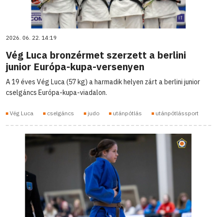
2026. 06. 22. 14:19
Vég Luca bronzérmet szerzett a berlini
junior Európa-kupa-versenyen
A 19 éves Vég Luca (57 kg) a harmadik helyen zárt a berlini junior
cselgáncs Európa-kupa-viadalon.
Vég Luca
cselgáncs
judo
utánpótlás
utánpótlássport