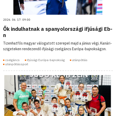
2026. 06. 17. 09:00
Ők indulhatnak a spanyolországi ifjúsági Eb-
n
Tizenhatfős magyar válogatott szerepel majd a június végi, Kanári-
szigeteken rendezendő ifjúsági cselgáncs Európa-bajnokságon.
cselgáncs
ifjúsági Európa-bajnokság
utánpótlás
utánpótlássport