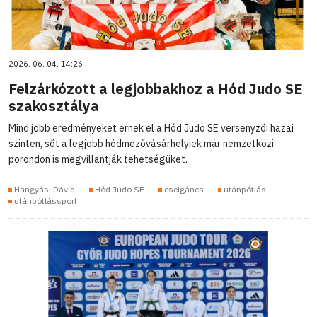
2026. 06. 04. 14:26
Felzárkózott a legjobbakhoz a Hód Judo SE
szakosztálya
Mind jobb eredményeket érnek el a Hód Judo SE versenyzői hazai
szinten, sőt a legjobb hódmezővásárhelyiek már nemzetközi
porondon is megvillantják tehetségüket.
Hangyási Dávid
Hód Judo SE
cselgáncs
utánpótlás
utánpótlássport