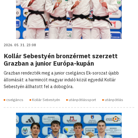
2026. 05. 31. 23:08
Kollár Sebestyén bronzérmet szerzett
Grazban a junior Európa-kupán
Grazban rendezték meg a junior cselgáncs Ek-sorozat újabb
állomását: a harmincöt magyar induló közül egyedül Kollár
Sebestyén állhatott fel a dobogóra.
cselgáncs
Kollár Sebestyén
utánpótlássport
utánpótlás