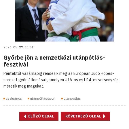
2026. 05. 27. 11:51
Győrbe jön a nemzetközi utánpótlás-
fesztivál
Péntektől vasárnapig rendezik meg az European Judo Hopes-
sorozat győri állomását, amelyen U16-os és U14-es versenyzők
méretik meg magukat.
cselgáncs
utánpótlássport
utánpótlás
ELŐZŐ OLDAL
KÖVETKEZŐ OLDAL