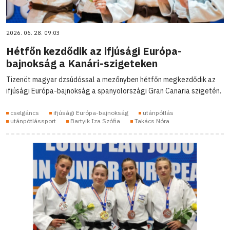
2026. 06. 28. 09:03
Hétfőn kezdődik az ifjúsági Európa-
bajnokság a Kanári-szigeteken
Tizenöt magyar dzsúdóssal a mezőnyben hétfőn megkezdődik az
ifjúsági Európa-bajnokság a spanyolországi Gran Canaria szigetén.
cselgáncs
ifjúsági Európa-bajnokság
utánpótlás
utánpótlássport
Bartyik Iza Szófia
Takács Nóra