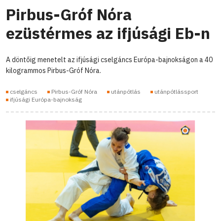
Pirbus-Gróf Nóra
ezüstérmes az ifjúsági Eb-n
A döntőig menetelt az ifjúsági cselgáncs Európa-bajnokságon a 40
kilogrammos Pirbus-Gróf Nóra.
cselgáncs
Pirbus-Gróf Nóra
utánpótlás
utánpótlássport
ifjúsági Európa-bajnokság