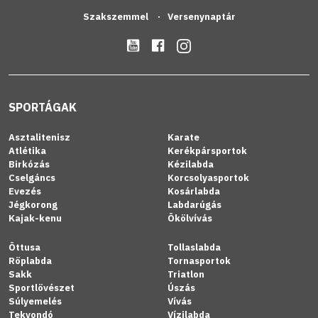
Szakszemmel
Versenynaptár
SPORTÁGAK
Asztalitenisz
Karate
Atlétika
Kerékpársportok
Birkózás
Kézilabda
Cselgáncs
Korcsolyasportok
Evezés
Kosárlabda
Jégkorong
Labdarúgás
Kajak-kenu
Ökölvívás
Öttusa
Tollaslabda
Röplabda
Tornasportok
Sakk
Triatlon
Sportlövészet
Úszás
Súlyemelés
Vívás
Tekvondó
Vízilabda