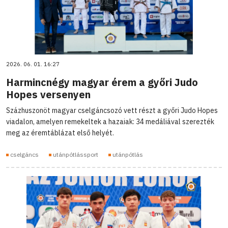
2026. 06. 01. 16:27
Harmincnégy magyar érem a győri Judo
Hopes versenyen
Százhuszonöt magyar cselgáncsozó vett részt a győri Judo Hopes
viadalon, amelyen remekeltek a hazaiak: 34 medáliával szerezték
meg az éremtáblázat első helyét.
cselgáncs
utánpótlássport
utánpótlás