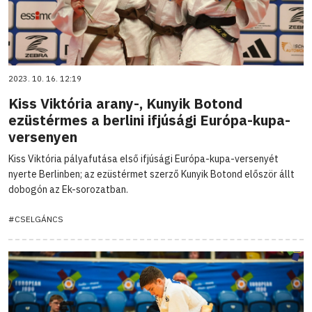
2023. 10. 16. 12:19
Kiss Viktória arany-, Kunyik Botond
ezüstérmes a berlini ifjúsági Európa-kupa-
versenyen
Kiss Viktória pályafutása első ifjúsági Európa-kupa-versenyét
nyerte Berlinben; az ezüstérmet szerző Kunyik Botond először állt
dobogón az Ek-sorozatban.
#CSELGÁNCS