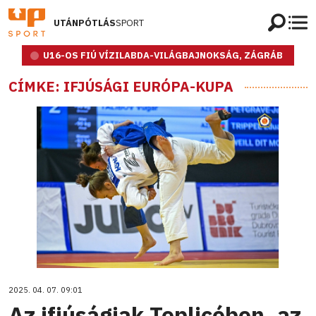
UTÁNPÓTLÁS
SPORT
U16-OS FIÚ VÍZILABDA-VILÁGBAJNOKSÁG, ZÁGRÁB
CÍMKE: IFJÚSÁGI EURÓPA-KUPA
2025. 04. 07. 09:01
Az ifjúságiak Teplicében, az