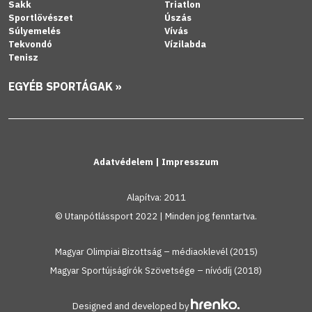
Sakk
Triatlon
Sportlövészet
Úszás
Súlyemelés
Vívás
Tekvondó
Vízilabda
Tenisz
EGYÉB SPORTÁGAK »
Adatvédelem
|
Impresszum
Alapítva: 2011
© Utanpótlássport 2022 | Minden jog fenntartva.
Magyar Olimpiai Bizottság – médiaoklevél (2015)
Magyar Sportújságírók Szövetsége – nívódíj (2018)
Designed and developed by