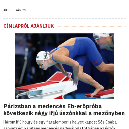
#CSELGÁNCS
CÍMLAPRÓL AJÁNLJUK
Párizsban a medencés Eb-erőpróba
következik négy ifjú úszónkkal a mezőnyben
Három ifjú hölgy és egy fiatalember is helyet kapott Sós Csaba
szövetségi kapitány medencés nagyválogatottjában az úszók