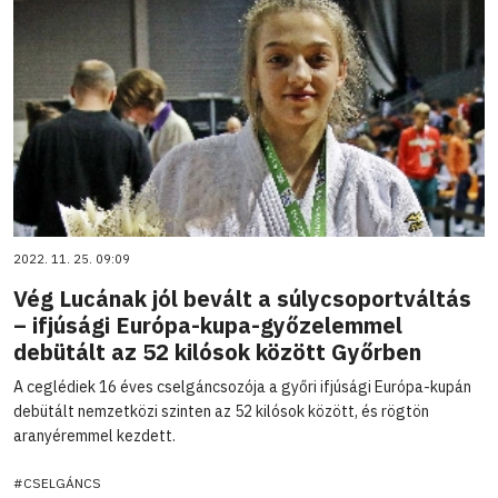
2022. 11. 25. 09:09
Vég Lucának jól bevált a súlycsoportváltás
– ifjúsági Európa-kupa-győzelemmel
debütált az 52 kilósok között Győrben
A ceglédiek 16 éves cselgáncsozója a győri ifjúsági Európa-kupán
debütált nemzetközi szinten az 52 kilósok között, és rögtön
aranyéremmel kezdett.
#CSELGÁNCS