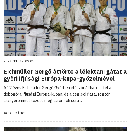
2022. 11. 27. 09:05
Eichmüller Gergő áttörte a lélektani gátat a
győri ifjúsági Európa-kupa-győzelmével
A 17 éves Eichmüller Gergő Győrben először állhatott fel a
dobogóra ifjúsági Európa-kupán, és a ceglédi fiatal rögtön
aranyéremmel kezdte meg az érmek sorát.
#CSELGÁNCS