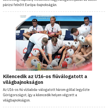
párizsi felnőtt Európa-bajnokságán.
Kilencedik az U16-os fiúválogatott a
világbajnokságon
Az U16-os fiú vízliabda-válogatott három góllal legyőzte
Görögországot, így a kilencedik helyen végzett a
világbajnokságon.