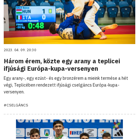
2023. 04. 09. 20:30
Három érem, közte egy arany a teplicei
ifjúsági Európa-kupa-versenyen
Egy arany-, egy ezüst- és egy bronzérem a mieink termése a hét
végi, Teplicében rendezett ifjúsági cselgáncs Európa-kupa-
versenyen.
#CSELGÁNCS