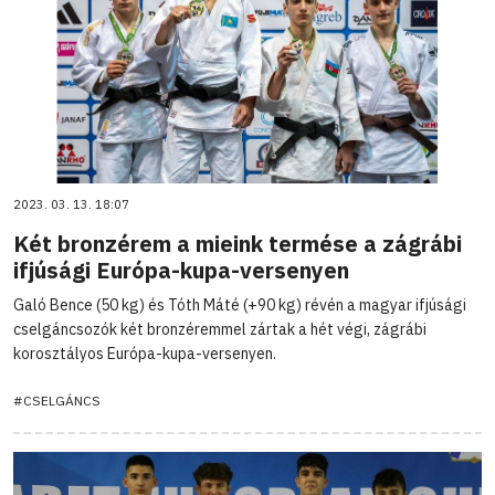
2023. 03. 13. 18:07
Két bronzérem a mieink termése a zágrábi
ifjúsági Európa-kupa-versenyen
Galó Bence (50 kg) és Tóth Máté (+90 kg) révén a magyar ifjúsági
cselgáncsozók két bronzéremmel zártak a hét végi, zágrábi
korosztályos Európa-kupa-versenyen.
#CSELGÁNCS