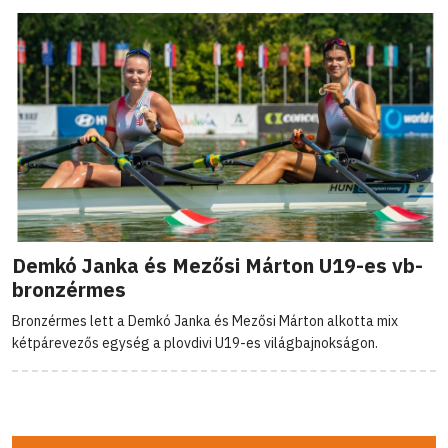
Demkó Janka és Mezősi Márton U19-es vb-
bronzérmes
Bronzérmes lett a Demkó Janka és Mezősi Márton alkotta mix
kétpárevezős egység a plovdivi U19-es világbajnokságon.