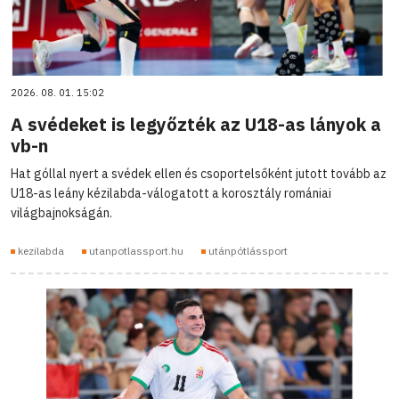
2026. 08. 01. 15:02
A svédeket is legyőzték az U18-as lányok a
vb-n
Hat góllal nyert a svédek ellen és csoportelsőként jutott tovább az
U18-as leány kézilabda-válogatott a korosztály romániai
világbajnokságán.
kezilabda
utanpotlassport.hu
utánpótlássport