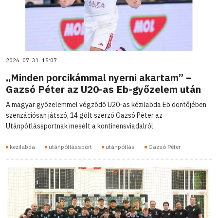
2026. 07. 31. 15:07
„Minden porcikámmal nyerni akartam” –
Gazsó Péter az U20-as Eb-győzelem után
A magyar győzelemmel végződő U20-as kézilabda Eb döntőjében
szenzációsan játszó, 14 gólt szerző Gazsó Péter az
Utánpótlássportnak mesélt a kontinensviadalról.
kezilabda
utánpótlássport
utánpótlás
Gazsó Péter