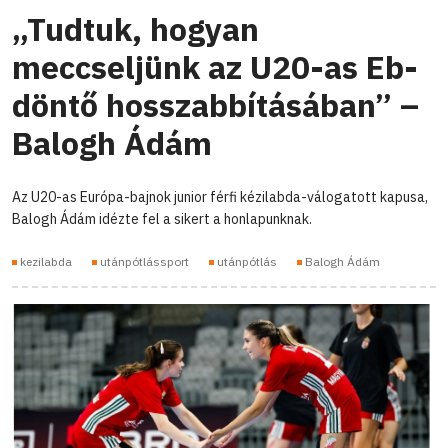
„Tudtuk, hogyan
meccseljünk az U20-as Eb-
döntő hosszabbításában” –
Balogh Ádám
Az U20-as Európa-bajnok junior férfi kézilabda-válogatott kapusa,
Balogh Ádám idézte fel a sikert a honlapunknak.
kezilabda
utánpótlássport
utánpótlás
Balogh Ádám