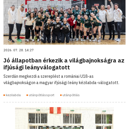
2026. 07. 28. 14:27
Jó állapotban érkezik a világbajnokságra az
ifjúsági leányválogatott
Szerdán megkezdi a szereplést a romániai U18-as
világbajnokságon a magyar ifjúsági leány kézilabda-válogatott.
kezilabda
utánpótlássport
utánpótlás