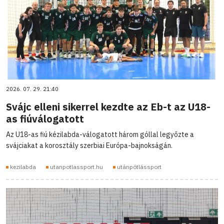
2026. 07. 29. 21:40
Svájc elleni sikerrel kezdte az Eb-t az U18-
as fiúválogatott
Az U18-as fiú kézilabda-válogatott három góllal legyőzte a
svájciakat a korosztály szerbiai Európa-bajnokságán.
kezilabda
utanpotlassport.hu
utánpótlássport