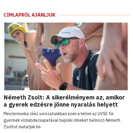
CÍMLAPRÓL AJÁNLJUK
Németh Zsolt: A sikerélményem az, amikor
a gyerek edzésre jönne nyaralás helyett
Mestermunka című sorozatunkban ezen a héten az UVSE fúi
gyermek vízilabdacsapatával bajnoki címeket halmozó Németh
Zsoltot mutatjuk be.