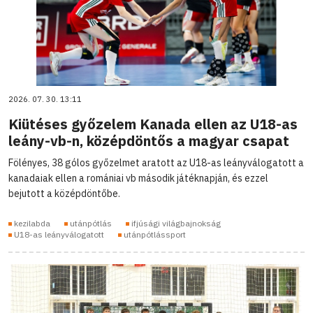
2026. 07. 30. 13:11
Kiütéses győzelem Kanada ellen az U18-as
leány-vb-n, középdöntős a magyar csapat
Fölényes, 38 gólos győzelmet aratott az U18-as leányválogatott a
kanadaiak ellen a romániai vb második játéknapján, és ezzel
bejutott a középdöntőbe.
kezilabda
utánpótlás
ifjúsági világbajnokság
U18-as leányválogatott
utánpótlássport