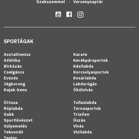
Szakszemmel
Versenynaptár
SPORTÁGAK
Asztalitenisz
Karate
Atlétika
Kerékpársportok
Birkózás
Kézilabda
Cselgáncs
Korcsolyasportok
Evezés
Kosárlabda
Jégkorong
Labdarúgás
Kajak-kenu
Ökölvívás
Öttusa
Tollaslabda
Röplabda
Tornasportok
Sakk
Triatlon
Sportlövészet
Úszás
Súlyemelés
Vívás
Tekvondó
Vízilabda
Tenisz