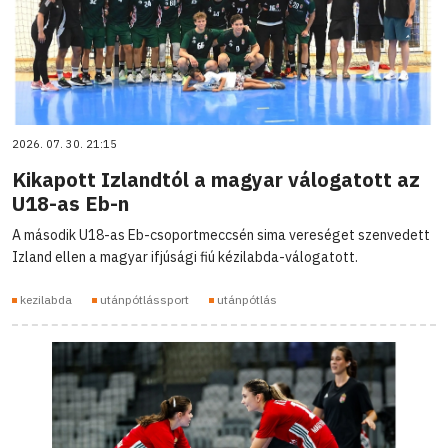
2026. 07. 30. 21:15
Kikapott Izlandtól a magyar válogatott az
U18-as Eb-n
A második U18-as Eb-csoportmeccsén sima vereséget szenvedett
Izland ellen a magyar ifjúsági fiú kézilabda-válogatott.
kezilabda
utánpótlássport
utánpótlás