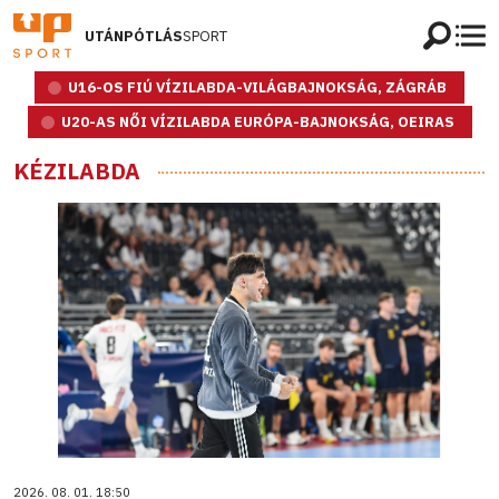
UTÁNPÓTLÁS
SPORT
U16-OS FIÚ VÍZILABDA-VILÁGBAJNOKSÁG, ZÁGRÁB
U20-AS NŐI VÍZILABDA EURÓPA-BAJNOKSÁG, OEIRAS
KÉZILABDA
2026. 08. 01. 18:50