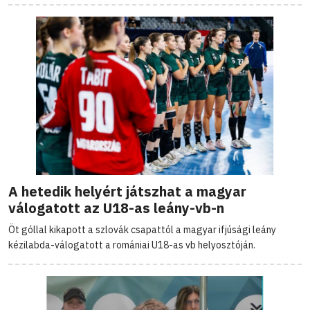
A hetedik helyért játszhat a magyar
válogatott az U18-as leány-vb-n
Öt góllal kikapott a szlovák csapattól a magyar ifjúsági leány
kézilabda-válogatott a romániai U18-as vb helyosztóján.