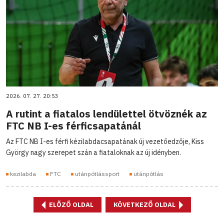
2026. 07. 27. 20:53
A rutint a fiatalos lendülettel ötvöznék az
FTC NB I-es férficsapatánál
Az FTC NB I-es férfi kézilabdacsapatának új vezetőedzője, Kiss
György nagy szerepet szán a fiataloknak az új idényben.
kezilabda
FTC
utánpótlássport
utánpótlás
ELŐZŐ OLDAL
KÖVETKEZŐ OLDAL