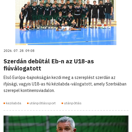
2026. 07. 28. 09:08
Szerdán debütál Eb-n az U18-as
fiúválogatott
Első Európa-bajnokságán kezdi meg a szereplést szerdán az
ifjúsági, vagyis U18-as fiú kézilabda-válogatott, amely Szerbiában
szerepel kontinensviadalon.
kezilabda
utánpótlássport
utánpótlás