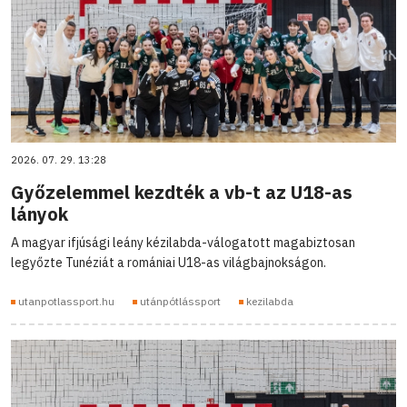
2026. 07. 29. 13:28
Győzelemmel kezdték a vb-t az U18-as
lányok
A magyar ifjúsági leány kézilabda-válogatott magabiztosan
legyőzte Tunéziát a romániai U18-as világbajnokságon.
utanpotlassport.hu
utánpótlássport
kezilabda