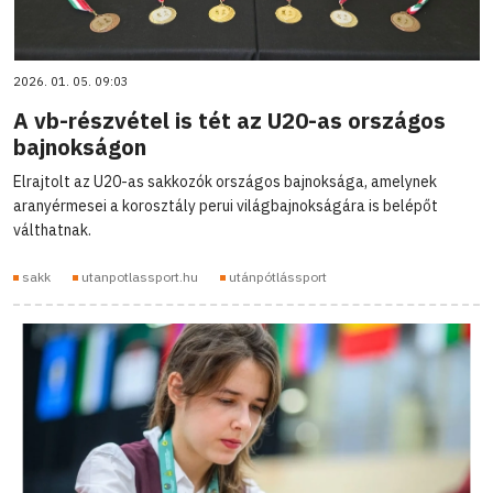
2026. 01. 05. 09:03
A vb-részvétel is tét az U20-as országos
bajnokságon
Elrajtolt az U20-as sakkozók országos bajnoksága, amelynek
aranyérmesei a korosztály perui világbajnokságára is belépőt
válthatnak.
sakk
utanpotlassport.hu
utánpótlássport