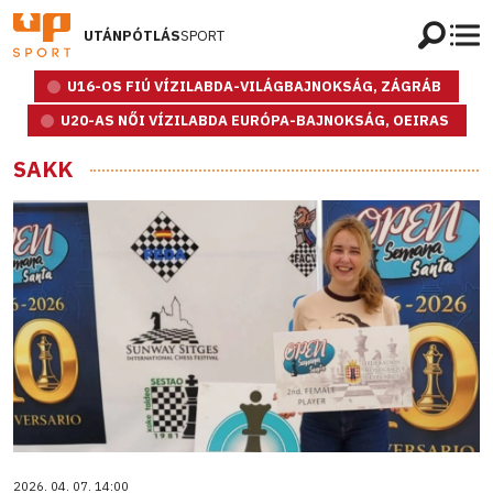
UTÁNPÓTLÁS
SPORT
U16-OS FIÚ VÍZILABDA-VILÁGBAJNOKSÁG, ZÁGRÁB
U20-AS NŐI VÍZILABDA EURÓPA-BAJNOKSÁG, OEIRAS
SAKK
2026. 04. 07. 14:00