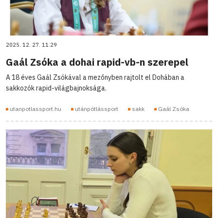
2025. 12. 27. 11:29
Gaál Zsóka a dohai rapid-vb-n szerepel
A 18 éves Gaál Zsókával a mezőnyben rajtolt el Dohában a
sakkozók rapid-világbajnoksága.
utanpotlassport.hu
utánpótlássport
sakk
Gaál Zsóka