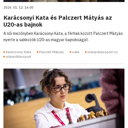
2026. 01. 12. 16:00
Karácsonyi Kata és Palczert Mátyás az
U20-as bajnok
A női mezőnyben Karácsonyi Kata, a férfiak között Palczert Mátyás
nyerte a sakkozók U20-as magyar bajnokságát.
Karácsonyi Kata
Palczert Mátyás
sakk
utanpotlassport.hu
utánpótlássport