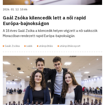
2026. 01. 12. 10:46
Gaál Zsóka kilencedik lett a női rapid
Európa-bajnokságon
A 18 éves Gaál Zsóka a kilencedik helyen végzett a női sakkozók
Monacóban rendezett rapid Európa-bajnokságán.
Gaál Zsóka
sakk
utánpótlás
utánpótlássport