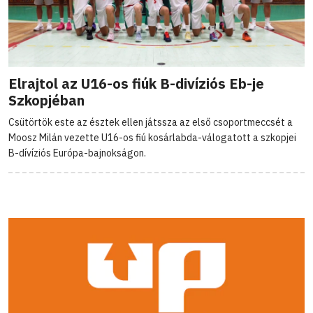
Elrajtol az U16-os fiúk B-divíziós Eb-je
Szkopjéban
Csütörtök este az észtek ellen játssza az első csoportmeccsét a
Moosz Milán vezette U16-os fiú kosárlabda-válogatott a szkopjei
B-dívíziós Európa-bajnokságon.