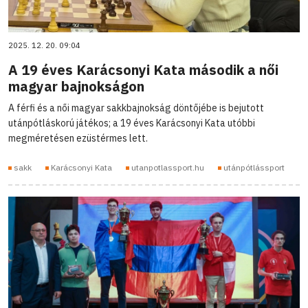
2025. 12. 20. 09:04
A 19 éves Karácsonyi Kata második a női
magyar bajnokságon
A férfi és a női magyar sakkbajnokság döntőjébe is bejutott
utánpótláskorú játékos; a 19 éves Karácsonyi Kata utóbbi
megméretésen ezüstérmes lett.
sakk
Karácsonyi Kata
utanpotlassport.hu
utánpótlássport