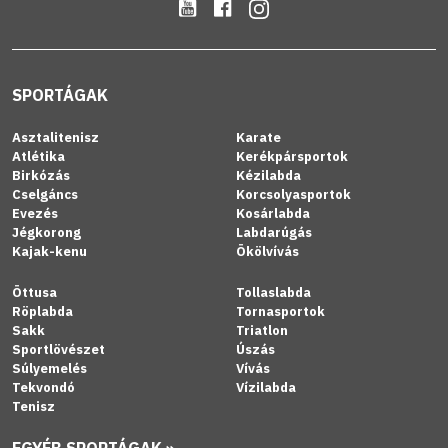
SPORTÁGAK
Asztalitenisz
Karate
Atlétika
Kerékpársportok
Birkózás
Kézilabda
Cselgáncs
Korcsolyasportok
Evezés
Kosárlabda
Jégkorong
Labdarúgás
Kajak-kenu
Ökölvívás
Öttusa
Tollaslabda
Röplabda
Tornasportok
Sakk
Triatlon
Sportlövészet
Úszás
Súlyemelés
Vívás
Tekvondó
Vízilabda
Tenisz