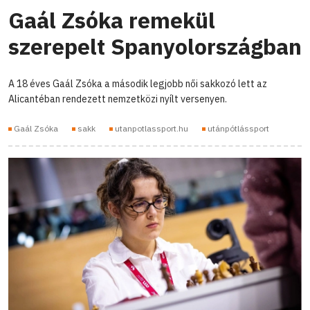
Gaál Zsóka remekül
szerepelt Spanyolországban
A 18 éves Gaál Zsóka a második legjobb női sakkozó lett az
Alicantéban rendezett nemzetközi nyílt versenyen.
Gaál Zsóka
sakk
utanpotlassport.hu
utánpótlássport