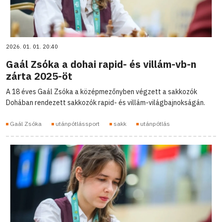
2026. 01. 01. 20:40
Gaál Zsóka a dohai rapid- és villám-vb-n
zárta 2025-öt
A 18 éves Gaál Zsóka a középmezőnyben végzett a sakkozók
Dohában rendezett sakkozók rapid- és villám-világbajnokságán.
Gaál Zsóka
utánpótlássport
sakk
utánpótlás