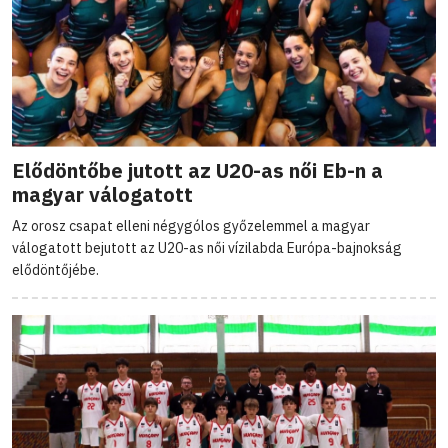
Elődöntőbe jutott az U20-as női Eb-n a
magyar válogatott
Az orosz csapat elleni négygólos győzelemmel a magyar
válogatott bejutott az U20-as női vízilabda Európa-bajnokság
elődöntőjébe.