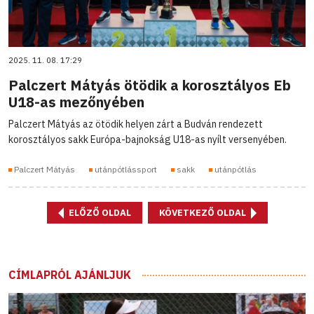
2025. 11. 08. 17:29
Palczert Mátyás ötödik a korosztályos Eb
U18-as mezőnyében
Palczert Mátyás az ötödik helyen zárt a Budván rendezett
korosztályos sakk Európa-bajnokság U18-as nyílt versenyében.
Palczert Mátyás
utánpótlássport
sakk
utánpótlás
ELŐZŐ OLDAL
KÖVETKEZŐ OLDAL
CÍMLAPRÓL AJÁNLJUK