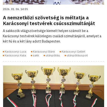
2026. 01. 06. 14:05
A nemzetközi szövetség is méltatja a
Karácsonyi testvérek csúcsszimultánját
A sakkozók világszövetsége kiemelt helyen számolt be a
Karácsonyi testvérek különleges családi szimultánjáról, amelyet a
két fiú és a két lány adott Budapesten.
Karácsonyi Luca
Karácsonyi Bánk
Karácsonyi Gellért
Karácsonyi Kata
sakk
utánpótlás
utánpótlássport