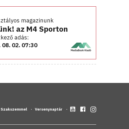
sztályos magazinunk
ünk! az M4 Sporton
kező adás:
 08. 02. 07:30
Szakszemmel
Versenynaptár