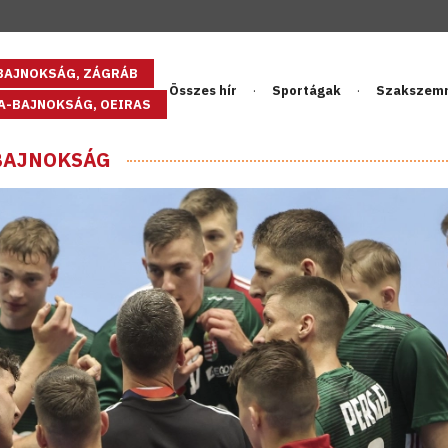
GBAJNOKSÁG, ZÁGRÁB
Összes hír
Sportágak
Szakszem
PA-BAJNOKSÁG, OEIRAS
GBAJNOKSÁG