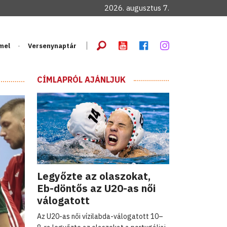
2026. augusztus 7.
mel
Versenynaptár
CÍMLAPRÓL AJÁNLJUK
Legyőzte az olaszokat,
Eb-döntős az U20-as női
válogatott
Az U20-as női vízilabda-válogatott 10–