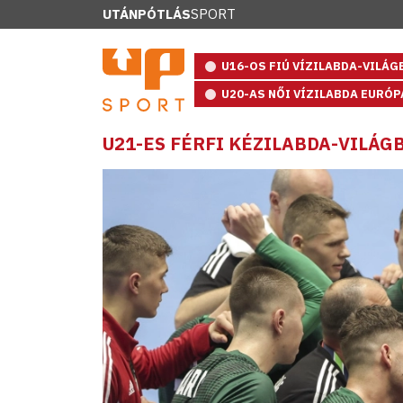
UTÁNPÓTLÁS
SPORT
U16-OS FIÚ VÍZILABDA-VILÁ
U20-AS NŐI VÍZILABDA EURÓ
U21-ES FÉRFI KÉZILABDA-VILÁ