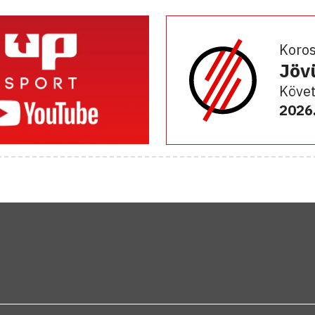
Koro
Jöv
Követ
2026.