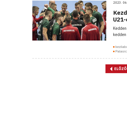
2023. 06
Kezd
U21-
Kedden 
kedden 
kezilab
Palasic
ELŐZŐ