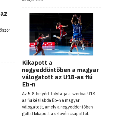
 az
lőször
Kikapott a
negyeddöntőben a magyar
válogatott az U18-as fiú
Eb-n
Az 5-8. helyért folytatja a szerbiai U18-
as fiú kézilabda Eb-n a magyar
válogatott, amely a negyeddöntőben ..
góllal kikapott a szlovén csapattól.