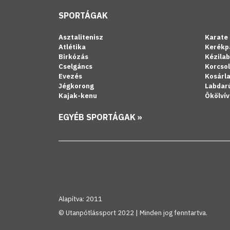
SPORTÁGAK
Asztalitenisz
Karate
Atlétika
Kerékp
Birkózás
Kézila
Cselgáncs
Korcso
Evezés
Kosárl
Jégkorong
Labdar
Kajak-kenu
Ökölvív
EGYÉB SPORTÁGAK »
Alapítva: 2011
© Utanpótlássport 2022 | Minden jog fenntartva.