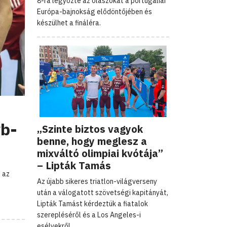
8-ra legyőzte az olaszokat a portugáliai
Európa-bajnokság elődöntőjében és
készülhet a fináléra.
vb-
„Szinte biztos vagyok
benne, hogy meglesz a
mixváltó olimpiai kvótája”
– Lipták Tamás
 az
Az újabb sikeres triatlon-világverseny
után a válogatott szövetségi kapitányát,
Lipták Tamást kérdeztük a fiatalok
szerepléséről és a Los Angeles-i
esélyekről.