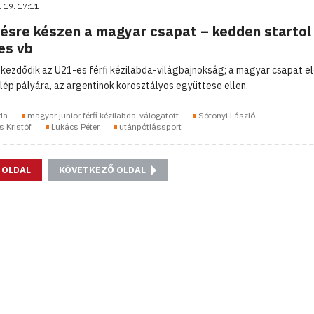
. 19. 17:11
ésre készen a magyar csapat – kedden startol
es vb
kezdődik az U21-es férfi kézilabda-világbajnokság; a magyar csapat e
lép pályára, az argentinok korosztályos együttese ellen.
da
magyar junior férfi kézilabda-válogatott
Sótonyi László
s Kristóf
Lukács Péter
utánpótlássport
 OLDAL
KÖVETKEZŐ OLDAL