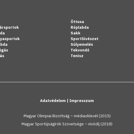
Öttusa
ársportok
Röplabda
bda
Sakk
lyasportok
Sportlövészet
abda
Súlyemelés
úgás
Tekvondó
ás
Tenisz
Adatvédelem
|
Impresszum
Magyar Olimpiai Bizottság – médiaoklevél (2015)
Magyar Sportújságírók Szövetsége – nívódíj (2018)