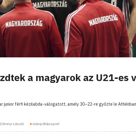
ezdtek a magyarok az U21-es 
r junior férfi kézilabda-válogatott, amely 30–22-re győzte le Athénban
Sótonyi László
utánpótlássport