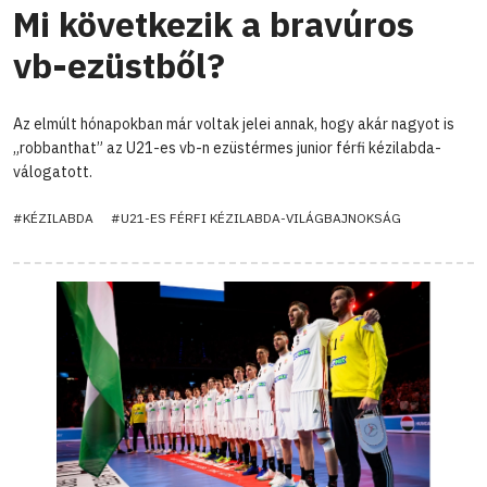
Mi következik a bravúros
vb-ezüstből?
Az elmúlt hónapokban már voltak jelei annak, hogy akár nagyot is
„robbanthat” az U21-es vb-n ezüstérmes junior férfi kézilabda-
válogatott.
#KÉZILABDA
#U21-ES FÉRFI KÉZILABDA-VILÁGBAJNOKSÁG