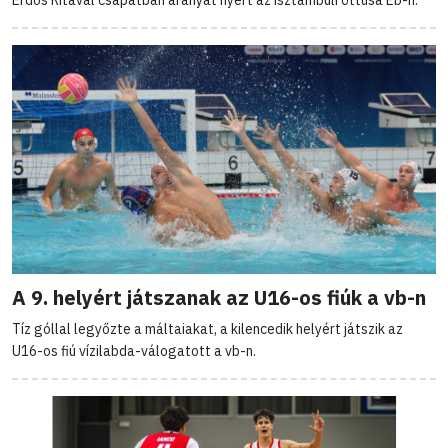
Erdős Ritával csapatban aranyat nyert az isztambuli öttusa Eb-n.
A 9. helyért játszanak az U16-os fiúk a vb-n
Tíz góllal legyőzte a máltaiakat, a kilencedik helyért játszik az
U16-os fiú vízilabda-válogatott a vb-n.