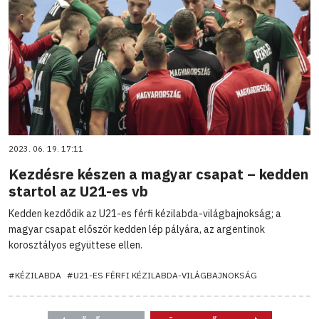
2023. 06. 19. 17:11
Kezdésre készen a magyar csapat – kedden
startol az U21-es vb
Kedden kezdődik az U21-es férfi kézilabda-világbajnokság; a
magyar csapat először kedden lép pályára, az argentinok
korosztályos együttese ellen.
#KÉZILABDA
#U21-ES FÉRFI KÉZILABDA-VILÁGBAJNOKSÁG