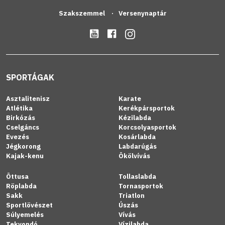
Szakszemmel
Versenynaptár
SPORTÁGAK
Asztalitenisz
Karate
Atlétika
Kerékpársportok
Birkózás
Kézilabda
Cselgáncs
Korcsolyasportok
Evezés
Kosárlabda
Jégkorong
Labdarúgás
Kajak-kenu
Ökölvívás
Öttusa
Tollaslabda
Röplabda
Tornasportok
Sakk
Triatlon
Sportlövészet
Úszás
Súlyemelés
Vívás
Tekvondó
Vízilabda