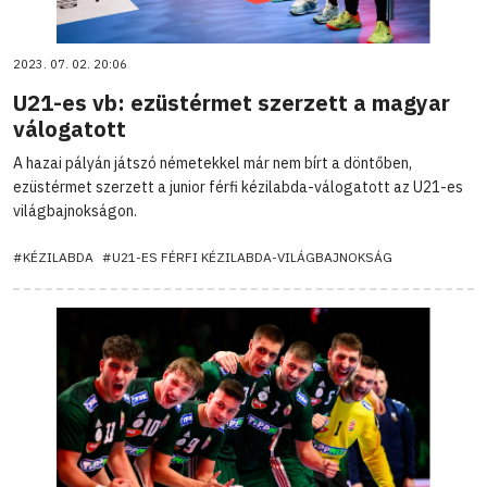
2023. 07. 02. 20:06
U21-es vb: ezüstérmet szerzett a magyar
válogatott
A hazai pályán játszó németekkel már nem bírt a döntőben,
ezüstérmet szerzett a junior férfi kézilabda-válogatott az U21-es
világbajnokságon.
#KÉZILABDA
#U21-ES FÉRFI KÉZILABDA-VILÁGBAJNOKSÁG