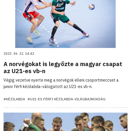
2023. 06. 22. 14:42
A norvégokat is legyőzte a magyar csapat
az U21-es vb-n
Végig vezetve nyerte meg a norvégok elleni csoportmeccset a
junior férfi kézilabda-válogatott az U21-es vb-n.
#KÉZILABDA
#U21-ES FÉRFI KÉZILABDA-VILÁGBAJNOKSÁG