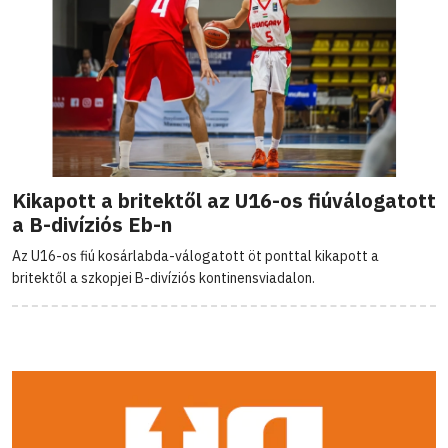
Kikapott a britektől az U16-os fiúválogatott
a B-divíziós Eb-n
Az U16-os fiú kosárlabda-válogatott öt ponttal kikapott a
britektől a szkopjei B-divíziós kontinensviadalon.