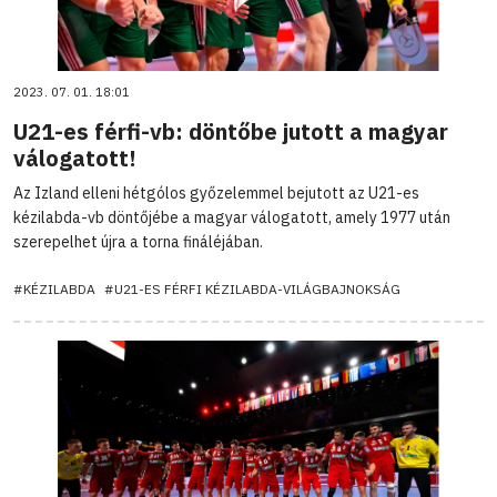
2023. 07. 01. 18:01
U21-es férfi-vb: döntőbe jutott a magyar
válogatott!
Az Izland elleni hétgólos győzelemmel bejutott az U21-es
kézilabda-vb döntőjébe a magyar válogatott, amely 1977 után
szerepelhet újra a torna fináléjában.
#KÉZILABDA
#U21-ES FÉRFI KÉZILABDA-VILÁGBAJNOKSÁG