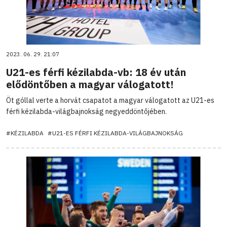
2023. 06. 29. 21:07
U21-es férfi kézilabda-vb: 18 év után
elődöntőben a magyar válogatott!
Öt góllal verte a horvát csapatot a magyar válogatott az U21-es
férfi kézilabda-világbajnokság negyeddöntőjében.
#KÉZILABDA
#U21-ES FÉRFI KÉZILABDA-VILÁGBAJNOKSÁG