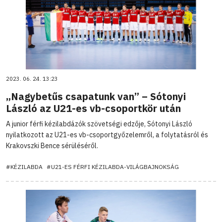
2023. 06. 24. 13:23
„Nagybetűs csapatunk van” – Sótonyi
László az U21-es vb-csoportkör után
A junior férfi kézilabdázók szövetségi edzője, Sótonyi László
nyilatkozott az U21-es vb-csoportgyőzelemről, a folytatásról és
Krakovszki Bence sérüléséről.
#KÉZILABDA
#U21-ES FÉRFI KÉZILABDA-VILÁGBAJNOKSÁG