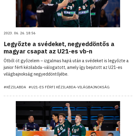
2023. 06. 26. 18:56
Legyőzte a svédeket, negyeddöntős a
magyar csapat az U21-es vb-n
Ötből öt győzelem – izgalmas hajrá után a svédeket is legyőzte a
junior férfi kézilabda-válogatott, amely így bejutott az U21-es
világbajnokság negyeddöntőjébe.
#KÉZILABDA
#U21-ES FÉRFI KÉZILABDA-VILÁGBAJNOKSÁG