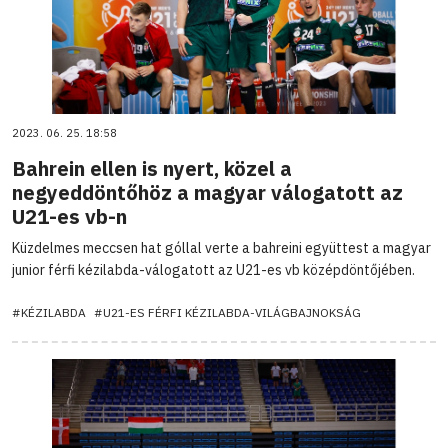
2023. 06. 25. 18:58
Bahrein ellen is nyert, közel a
negyeddöntőhöz a magyar válogatott az
U21-es vb-n
Küzdelmes meccsen hat góllal verte a bahreini együttest a magyar
junior férfi kézilabda-válogatott az U21-es vb középdöntőjében.
#KÉZILABDA
#U21-ES FÉRFI KÉZILABDA-VILÁGBAJNOKSÁG