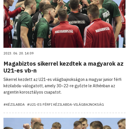
2023. 06. 20. 14:09
Magabiztos sikerrel kezdtek a magyarok az
U21-es vb-n
Sikerrel kezdett az U21-es világbajnokságon a magyar junior férfi
kézilabda-válogatott, amely 30–22-re győzte le Athénban az
argentin korosztályos csapatot.
#KÉZILABDA
#U21-ES FÉRFI KÉZILABDA-VILÁGBAJNOKSÁG