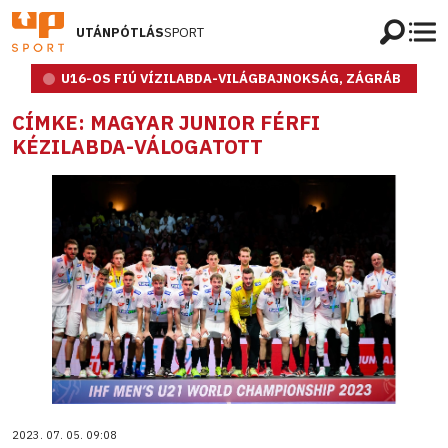
UTÁNPÓTLÁS
SPORT
U16-OS FIÚ VÍZILABDA-VILÁGBAJNOKSÁG, ZÁGRÁB
CÍMKE: MAGYAR JUNIOR FÉRFI
KÉZILABDA-VÁLOGATOTT
2023. 07. 05. 09:08