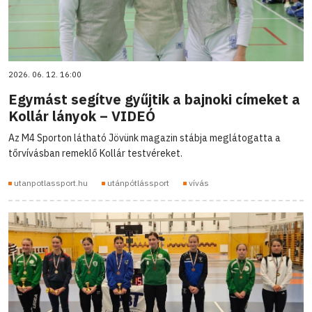
2026. 06. 12. 16:00
Egymást segítve gyűjtik a bajnoki címeket a
Kollár lányok – VIDEÓ
Az M4 Sporton látható Jövünk magazin stábja meglátogatta a
tőrvívásban remeklő Kollár testvéreket.
utanpotlassport.hu
utánpótlássport
vívás