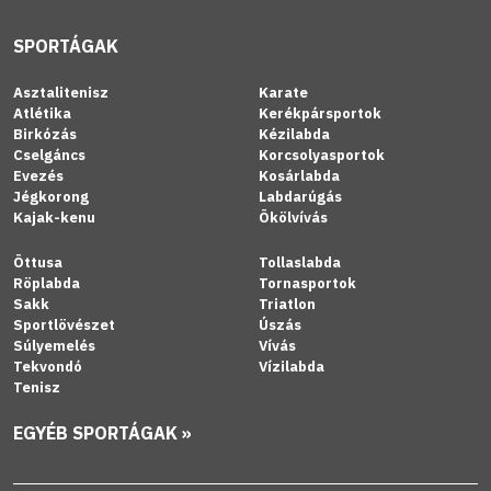
SPORTÁGAK
Asztalitenisz
Karate
Atlétika
Kerékpársportok
Birkózás
Kézilabda
Cselgáncs
Korcsolyasportok
Evezés
Kosárlabda
Jégkorong
Labdarúgás
Kajak-kenu
Ökölvívás
Öttusa
Tollaslabda
Röplabda
Tornasportok
Sakk
Triatlon
Sportlövészet
Úszás
Súlyemelés
Vívás
Tekvondó
Vízilabda
Tenisz
EGYÉB SPORTÁGAK »