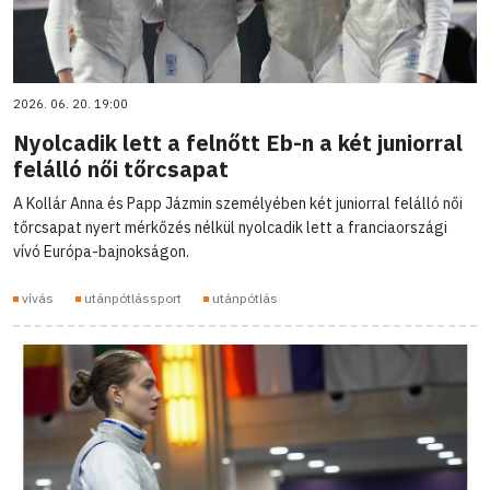
2026. 06. 20. 19:00
Nyolcadik lett a felnőtt Eb-n a két juniorral
felálló női tőrcsapat
A Kollár Anna és Papp Jázmin személyében két juniorral felálló női
tőrcsapat nyert mérkőzés nélkül nyolcadik lett a franciaországi
vívó Európa-bajnokságon.
vívás
utánpótlássport
utánpótlás