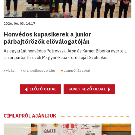
2026. 06. 03. 14:17
Honvédos kupasikerek a junior
párbajtőrözők előválogatóján
Az egyaránt honvédos Petrovszki Áron és Karner Bíborka nyerte a
junior párbajtőrözők Magyar-kupa-fordulóját Szolnokon.
vívás
utanpotlassport.hu
utánpótlássport
ELŐZŐ OLDAL
KÖVETKEZŐ OLDAL
CÍMLAPRÓL AJÁNLJUK