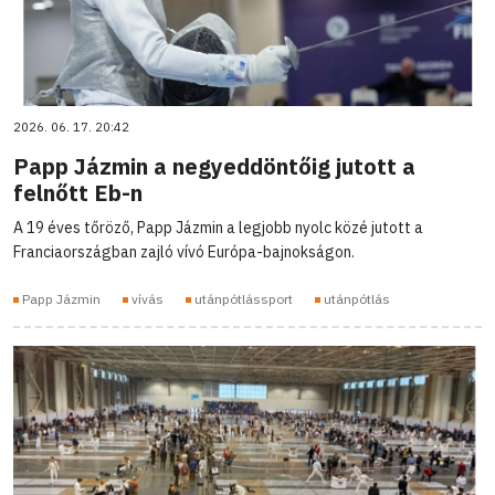
2026. 06. 17. 20:42
Papp Jázmin a negyeddöntőig jutott a
felnőtt Eb-n
A 19 éves tőröző, Papp Jázmin a legjobb nyolc közé jutott a
Franciaországban zajló vívó Európa-bajnokságon.
Papp Jázmin
vívás
utánpótlássport
utánpótlás