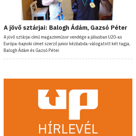
A jövő sztárjai: Balogh Ádám, Gazsó Péter
A jövő sztárjai című magazinműsor vendége a júliusban U20-as
Európa-bajnoki címet szerző junior kézilabda-válogatott két tagja,
Balogh Ádám és Gazsó Péter.