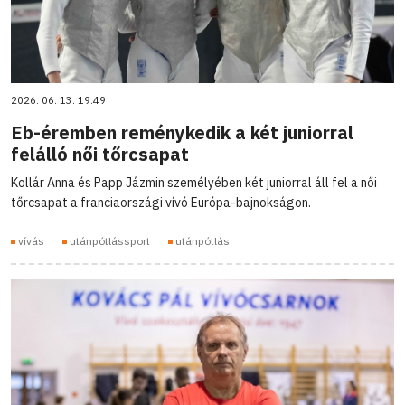
2026. 06. 13. 19:49
Eb-éremben reménykedik a két juniorral
felálló női tőrcsapat
Kollár Anna és Papp Jázmin személyében két juniorral áll fel a női
tőrcsapat a franciaországi vívó Európa-bajnokságon.
vívás
utánpótlássport
utánpótlás