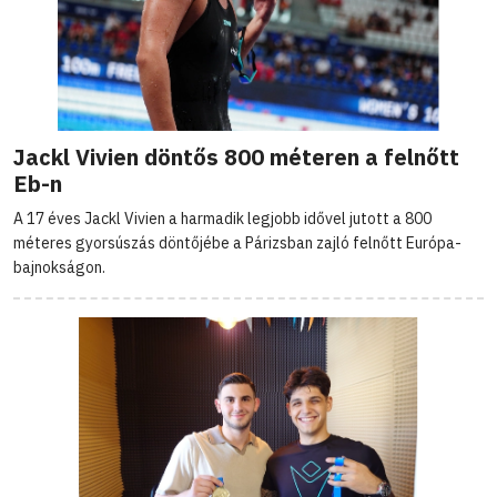
Jackl Vivien döntős 800 méteren a felnőtt
Eb-n
A 17 éves Jackl Vivien a harmadik legjobb idővel jutott a 800
méteres gyorsúszás döntőjébe a Párizsban zajló felnőtt Európa-
bajnokságon.