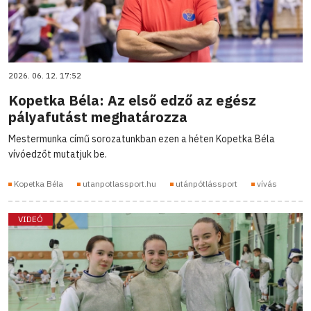
2026. 06. 12. 17:52
Kopetka Béla: Az első edző az egész
pályafutást meghatározza
Mestermunka című sorozatunkban ezen a héten Kopetka Béla
vívóedzőt mutatjuk be.
Kopetka Béla
utanpotlassport.hu
utánpótlássport
vívás
VIDEÓ