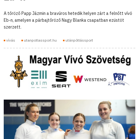
A tőröző Papp Jázmin a bravúros hetedik helyen zárt a felnőtt vívó
Eb-n, amelyen a párbajtőröző Nagy Blanka csapatban ezüstöt
szerzett.
vívás
utanpotlassport.hu
utánpótlássport