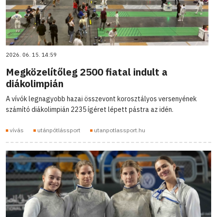
2026. 06. 15. 14:59
Megközelítőleg 2500 fiatal indult a
diákolimpián
A vívók legnagyobb hazai összevont korosztályos versenyének
számító diákolimpián 2235 ígéret lépett pástra az idén.
vívás
utánpótlássport
utanpotlassport.hu