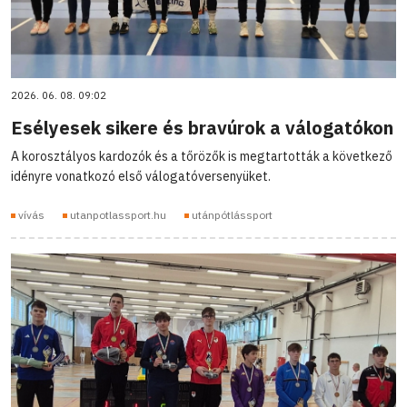
2026. 06. 08. 09:02
Esélyesek sikere és bravúrok a válogatókon
A korosztályos kardozók és a tőrözők is megtartották a következő
idényre vonatkozó első válogatóversenyüket.
vívás
utanpotlassport.hu
utánpótlássport