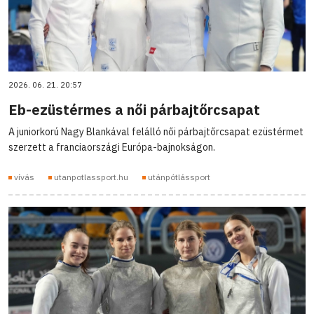
2026. 06. 21. 20:57
Eb-ezüstérmes a női párbajtőrcsapat
A juniorkorú Nagy Blankával felálló női párbajtőrcsapat ezüstérmet
szerzett a franciaországi Európa-bajnokságon.
vívás
utanpotlassport.hu
utánpótlássport