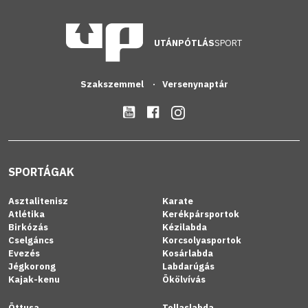
UTÁNPÓTLÁS
SPORT
Szakszemmel
Versenynaptár
SPORTÁGAK
Asztalitenisz
Karate
Atlétika
Kerékpársportok
Birkózás
Kézilabda
Cselgáncs
Korcsolyasportok
Evezés
Kosárlabda
Jégkorong
Labdarúgás
Kajak-kenu
Ökölvívás
Öttusa
Tollaslabda