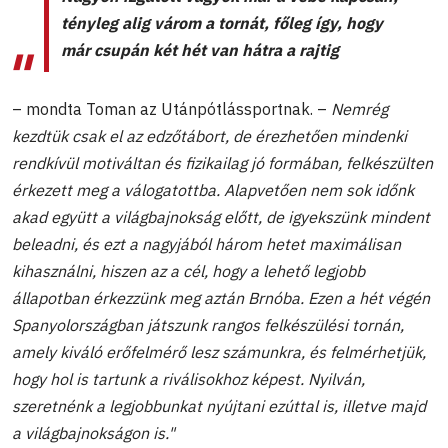
tényleg alig várom a tornát, főleg így, hogy
már csupán két hét van hátra a rajtig
– mondta Toman az Utánpótlássportnak. –
Nemrég
kezdtük csak el az edzőtábort, de érezhetően mindenki
rendkívül motiváltan és fizikailag jó formában, felkészülten
érkezett meg a válogatottba. Alapvetően nem sok időnk
akad együtt a világbajnokság előtt, de igyekszünk mindent
beleadni, és ezt a nagyjából három hetet maximálisan
kihasználni, hiszen az a cél, hogy a lehető legjobb
állapotban érkezzünk meg aztán Brnóba. Ezen a hét végén
Spanyolországban játszunk rangos felkészülési tornán,
amely kiváló erőfelmérő lesz számunkra, és felmérhetjük,
hogy hol is tartunk a riválisokhoz képest. Nyilván,
szeretnénk a legjobbunkat nyújtani ezúttal is, illetve majd
a világbajnokságon is."