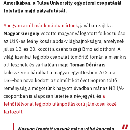
Amerikában, a Tulsa University egyetemi csapatánál
folytatja majd pályafutását.
Ahogyan arról már korábban írtunk
, javában zajlik a
Magyar Gergely
vezette magyar válogatott felkészülése
az U19-es leány kosárlabda-világbajnokságra, amelynek
július 12. és 20. között a csehországi Brno ad otthont. A
világ tizenhat legjobb csapatát tömörítő tornán a mieink is
ott lesznek, és várhatóan majd
Toman Dórára
is
kulcsszerep hárulhat a magyar együttesben. A Csata
DSE-ben nevelkedett, az elmúlt két évet Sopron töltő
reménység a mögöttünk hagyott évadban már az NB I/A-
csoportban is alaposan letette a névjegyét, és
a
felnőttélvonal legjobb utánpótláskorú játékosai közé
tartozott
.
Nagyon izgatott vagyok már a vébé kapcsán,