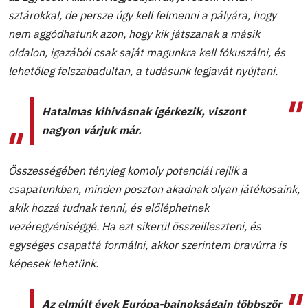
sztárokkal, de persze úgy kell felmenni a pályára, hogy
nem aggódhatunk azon, hogy kik játszanak a másik
oldalon, igazából csak saját magunkra kell fókuszálni, és
lehetőleg felszabadultan, a tudásunk legjavát nyújtani.
Hatalmas kihívásnak ígérkezik, viszont
nagyon várjuk már.
Összességében tényleg komoly potenciál rejlik a
csapatunkban, minden poszton akadnak olyan játékosaink,
akik hozzá tudnak tenni, és előléphetnek
vezéregyéniséggé. Ha ezt sikerül összeilleszteni, és
egységes csapattá formálni, akkor szerintem bravúrra is
képesek lehetünk.
Az elmúlt évek Európa-bajnokságain többször