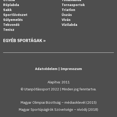
Röplabda
Tornasportok
Sakk
Triatlon
Sportlövészet
Úszás
Súlyemelés
Vívás
Tekvondó
Vízilabda
Tenisz
EGYÉB SPORTÁGAK »
Adatvédelem
|
Impresszum
Alapítva: 2011
© Utanpótlássport 2022 | Minden jog fenntartva.
Magyar Olimpiai Bizottság – médiaoklevél (2015)
Magyar Sportújságírók Szövetsége – nívódíj (2018)