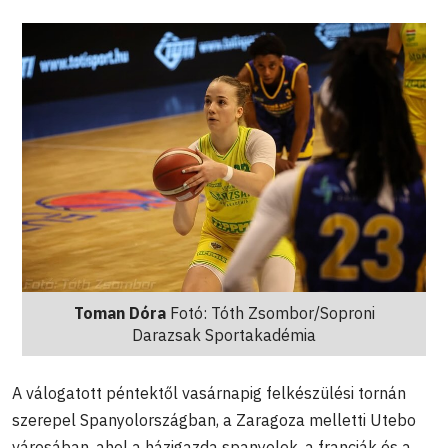
Toman Dóra
Fotó: Tóth Zsombor/Soproni
Darazsak Sportakadémia
A válogatott péntektől vasárnapig felkészülési tornán
szerepel Spanyolországban, a Zaragoza melletti Utebo
városában, ahol a házigazda spanyolok, a franciák és a