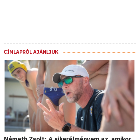
CÍMLAPRÓL AJÁNLJUK
Németh Zsolt: A sikerélményem az, amikor