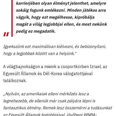
karrierjében olyan élményt jelenthet, amelyre
sokáig fogunk emlékezni. Minden játékos arra
vágyik, hogy ezt megélhesse, kipróbálja
magát a világ legjobbjai ellen, és most nekünk
pedig ez megadatik.
Igyekszünk ezt maximálisan kiélvezni, és bebizonyítani,
hogy a legjobbak között van a helyünk."
A világbajnokságon a mieink a csoportkörben Izrael, az
Egyesült Államok és Dél-Korea válogatottjaival
találkoznak.
„Nyilván, az amerikaiak elleni mérkőzés lesz a
legnehezebb, de ellenük már csak pályára lépni is
fantasztikus élmény. Remek lesz összemérni a tudásunkat
az Egyesült Államok legjobbjaival, jövőbeni WNBA-