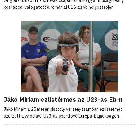
Öt góllal kikapott a szlovák csapattól a magyar ifjúsági leány
kézilabda-válogatott a romániai U18-as vb helyosztóján.
Jákó Miriam ezüstérmes az U23-as Eb-n
Jákó Miriam a 25 méter pisztoly versenyszámban ezüstérmet
szerzett a wroclawi U23-as sportlövő Európa-bajnokságon.