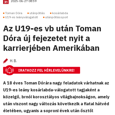
2025-06-27 08:59
Toman Dóra
utánpótlás
kosárlabda
U19-es leányválogatott
utánpótlássport
Az U19-es vb után Toman
Dóra új fejezetet nyit a
karrierjében Amerikában
H. B.
IRATKOZZ FEL HÍRLEVELÜNKRE!
A 18 éves Toman Dórára nagy feladatok várhatnak az
U19-es leány kosárlabda-válogatott tagjaként a
közelgő, brnói korosztályos világbajnokságon, amely
után viszont nagy változás következik a fiatal hátvéd
életében, ugyanis a soproni évek után ősztől