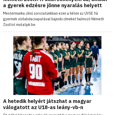
a gyerek edzésre jönne nyaralás helyett
Mestermunka című sorozatunkban ezen a héten az UVSE fúi
gyermek vízilabdacsapatával bajnoki címeket halmozó Németh
Zsoltot mutatjuk be.
A hetedik helyért játszhat a magyar
válogatott az U18-as leány-vb-n