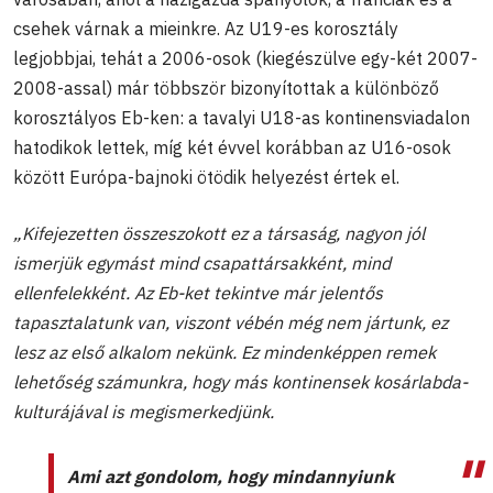
csehek várnak a mieinkre. Az U19-es korosztály
legjobbjai, tehát a 2006-osok (kiegészülve egy-két 2007-
2008-assal) már többször bizonyítottak a különböző
korosztályos Eb-ken: a tavalyi U18-as kontinensviadalon
hatodikok lettek, míg két évvel korábban az U16-osok
között Európa-bajnoki ötödik helyezést értek el.
„Kifejezetten összeszokott ez a társaság, nagyon jól
ismerjük egymást mind csapattársakként, mind
ellenfelekként. Az Eb-ket tekintve már jelentős
tapasztalatunk van, viszont vébén még nem jártunk, ez
lesz az első alkalom nekünk. Ez mindenképpen remek
lehetőség számunkra, hogy más kontinensek kosárlabda-
kulturájával is megismerkedjünk.
Ami azt gondolom, hogy mindannyiunk