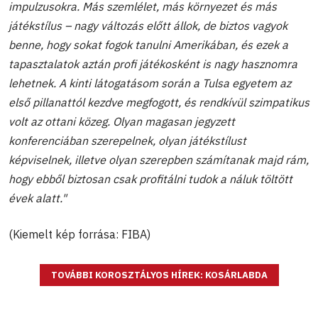
impulzusokra. Más szemlélet, más környezet és más
játékstílus – nagy változás előtt állok, de biztos vagyok
benne, hogy sokat fogok tanulni Amerikában, és ezek a
tapasztalatok aztán profi játékosként is nagy hasznomra
lehetnek. A kinti látogatásom során a Tulsa egyetem az
első pillanattól kezdve megfogott, és rendkívül szimpatikus
volt az ottani közeg. Olyan magasan jegyzett
konferenciában szerepelnek, olyan játékstílust
képviselnek, illetve olyan szerepben számítanak majd rám,
hogy ebből biztosan csak profitálni tudok a náluk töltött
évek alatt."
(Kiemelt kép forrása: FIBA)
TOVÁBBI KOROSZTÁLYOS HÍREK: KOSÁRLABDA