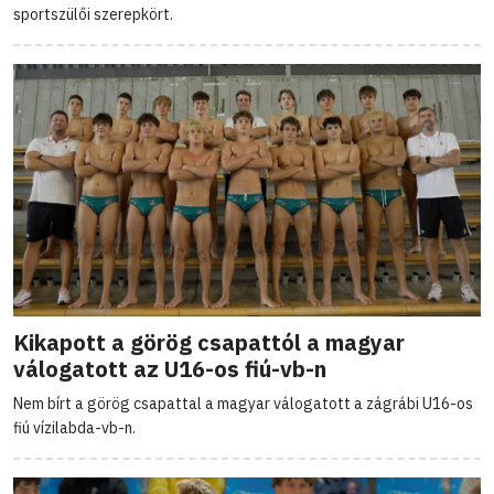
sportszülői szerepkört.
Kikapott a görög csapattól a magyar
válogatott az U16-os fiú-vb-n
Nem bírt a görög csapattal a magyar válogatott a zágrábi U16-os
fiú vízilabda-vb-n.