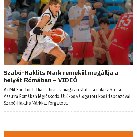
Szabó-Haklits Márk remekül megállja a
helyét Rómában – VIDEÓ
Az M4 Sporton látható Jövünk! magazin stábja az olasz Stella
Azzurra Romában légióskodó, U16-os válogatott kosárlabdázóval,
Szabó-Haklits Márkkal forgatott.