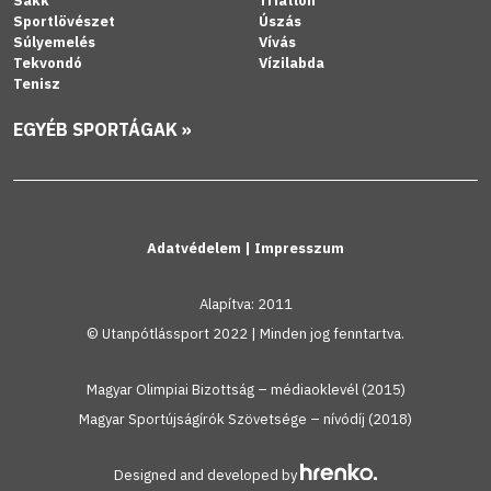
Sakk
Triatlon
Sportlövészet
Úszás
Súlyemelés
Vívás
Tekvondó
Vízilabda
Tenisz
EGYÉB SPORTÁGAK »
Adatvédelem
|
Impresszum
Alapítva: 2011
© Utanpótlássport 2022 | Minden jog fenntartva.
Magyar Olimpiai Bizottság – médiaoklevél (2015)
Magyar Sportújságírók Szövetsége – nívódíj (2018)
Designed and developed by