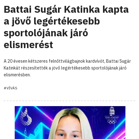
Battai Sugár Katinka kapta
a jövő legértékesebb
sportolójának járó
elismerést
A 20 évesen kétszeres felnőttvilágbajnok kardvívót, Battai Sugár
Katinkát részesítették a jövő legértékesebb sportolójának járó
elismerésben.
#VÍVÁS