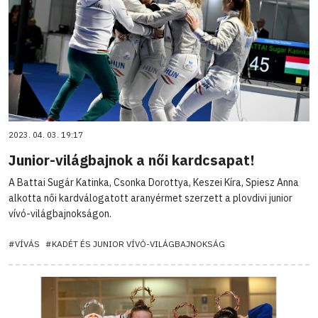
2023. 04. 03. 19:17
Junior-világbajnok a női kardcsapat!
A Battai Sugár Katinka, Csonka Dorottya, Keszei Kíra, Spiesz Anna
alkotta női kardválogatott aranyérmet szerzett a plovdivi junior
vívó-világbajnokságon.
#VÍVÁS
#KADÉT ÉS JUNIOR VÍVÓ-VILÁGBAJNOKSÁG