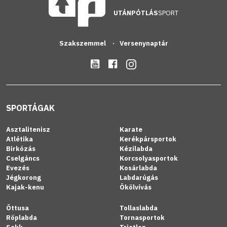
UTÁNPÓTLÁS
SPORT
Szakszemmel
Versenynaptár
SPORTÁGAK
Asztalitenisz
Karate
Atlétika
Kerékpársportok
Birkózás
Kézilabda
Cselgáncs
Korcsolyasportok
Evezés
Kosárlabda
Jégkorong
Labdarúgás
Kajak-kenu
Ökölvívás
Öttusa
Tollaslabda
Röplabda
Tornasportok