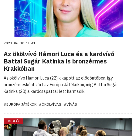
2023. 06. 30. 18:41
Az ökölvívó Hámori Luca és a kardvívó
Battai Sugár Katinka is bronzérmes
Krakkóban
Az ökölvívó Hámori Luca (22) kikapott az elődöntőben, így
bronzérmesként zárt az Európa Játékokon, míg Battai Sugár
Katinka (20) a kardcsapattal lett harmadik.
#EURÓPA JÁTÉKOK
#ÖKÖLVÍVÁS
#VÍVÁS
VIDEÓ