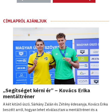
CÍMLAPRÓL AJÁNLJUK
„Segítséget kérni ér” – Kovács Erika
mentáltréner
A két kitűnő úszó, Sárkány Zalán és Zétény édesanyja, Kovács Erika
beszélt arról, hogyan lehet elválasztani a mentáltréneri és a