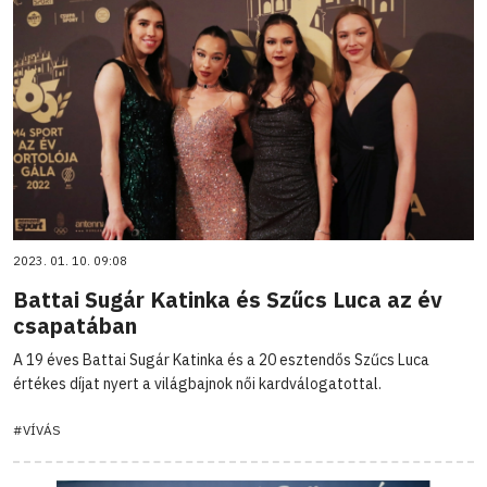
2023. 01. 10. 09:08
Battai Sugár Katinka és Szűcs Luca az év
csapatában
A 19 éves Battai Sugár Katinka és a 20 esztendős Szűcs Luca
értékes díjat nyert a világbajnok női kardválogatottal.
#VÍVÁS