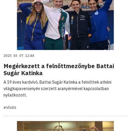
2023. 03. 07. 12:44
Megérkezett a felnőttmezőnybe Battai
Sugár Katinka
A 19 éves kardvívó, Battai Sugár Katinka a felnőttek athéni
világkupaversenyén szerzett aranyérmével kapcsolatban
nyilatkozott.
#VÍVÁS