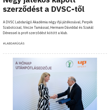
szerződést a DVSC-től
A DVSC Labdarúgó Akadémia négy ifjú játékosával, Perpék
Szabolccsal, Vincze Tamással, Hermann Dáviddal és Szakál
Dénessel is profi szerződést kötött a klub.
#LABDARÚGÁS