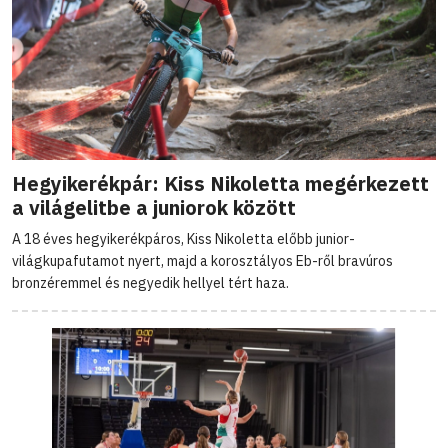
Hegyikerékpár: Kiss Nikoletta megérkezett
a világelitbe a juniorok között
A 18 éves hegyikerékpáros, Kiss Nikoletta előbb junior-
világkupafutamot nyert, majd a korosztályos Eb-ről bravúros
bronzéremmel és negyedik hellyel tért haza.