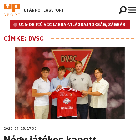
UTÁNPÓTLÁS
SPORT
U16-OS FIÚ VÍZILABDA-VILÁGBAJNOKSÁG, ZÁGRÁB
CÍMKE: DVSC
2026. 07. 25. 17:36
Négy játékos kapott