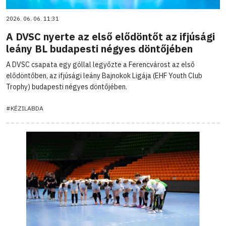
2026. 06. 06. 11:31
A DVSC nyerte az első elődöntőt az ifjúsági
leány BL budapesti négyes döntőjében
A DVSC csapata egy góllal legyőzte a Ferencvárost az első
elődöntőben, az ifjúsági leány Bajnokok Ligája (EHF Youth Club
Trophy) budapesti négyes döntőjében.
#KÉZILABDA