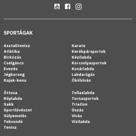
SPORTÁGAK
Asztalitenisz
Karate
Atlétika
Kerékpársportok
Birkózás
Kézilabda
Cselgáncs
Korcsolyasportok
Evezés
Kosárlabda
Jégkorong
Labdarúgás
Kajak-kenu
Ökölvívás
Öttusa
Tollaslabda
Röplabda
Tornasportok
Sakk
Triatlon
Sportlövészet
Úszás
Súlyemelés
Vívás
Tekvondó
Vízilabda
Tenisz