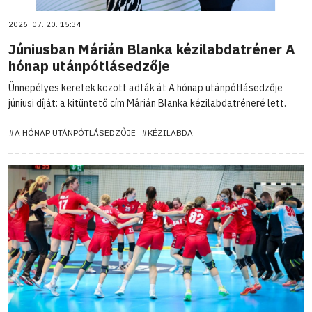
2026. 07. 20. 15:34
Júniusban Márián Blanka kézilabdatréner A
hónap utánpótlásedzője
Ünnepélyes keretek között adták át A hónap utánpótlásedzője
júniusi díját: a kitüntető cím Márián Blanka kézilabdatréneré lett.
#A HÓNAP UTÁNPÓTLÁSEDZŐJE
#KÉZILABDA