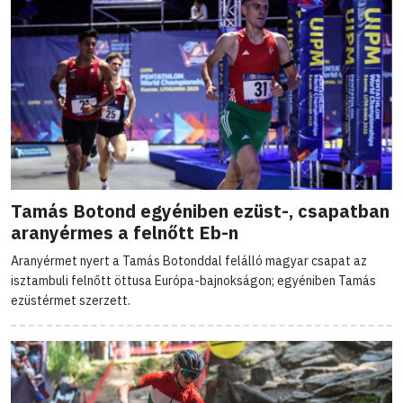
Tamás Botond egyéniben ezüst-, csapatban
aranyérmes a felnőtt Eb-n
Aranyérmet nyert a Tamás Botonddal felálló magyar csapat az
isztambuli felnőtt öttusa Európa-bajnokságon; egyéniben Tamás
ezüstérmet szerzett.