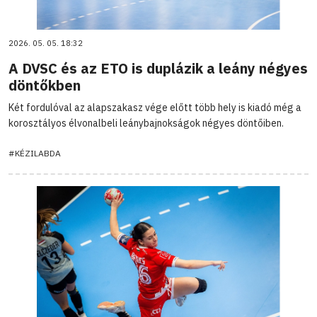
2026. 05. 05. 18:32
A DVSC és az ETO is duplázik a leány négyes
döntőkben
Két fordulóval az alapszakasz vége előtt több hely is kiadó még a
korosztályos élvonalbeli leánybajnokságok négyes döntőiben.
#KÉZILABDA