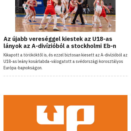
Az újabb vereséggel kiestek az U18-as
lányok az A-divízióból a stockholmi Eb-n
Kikapott a törököktől is, és ezzel biztosan kiesett az A-divízióból az
U18-as leány kosárlabda-válogatott a svédországi korosztályos
Európa-bajnokságon.