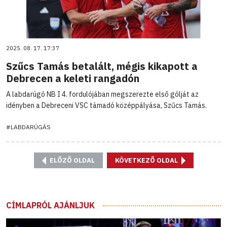
2025. 08. 17. 17:37
Szűcs Tamás betalált, mégis kikapott a
Debrecen a keleti rangadón
A labdarúgó NB I 4. fordulójában megszerezte első gólját az
idényben a Debreceni VSC támadó középpályása, Szűcs Tamás.
#LABDARÚGÁS
ELŐZŐ OLDAL
KÖVETKEZŐ OLDAL
CÍMLAPRÓL AJÁNLJUK