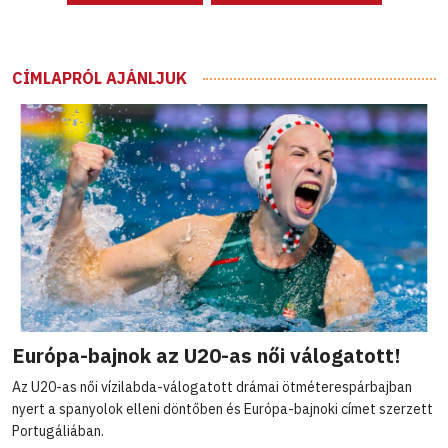
CÍMLAPRÓL AJÁNLJUK
Európa-bajnok az U20-as női válogatott!
Az U20-as női vízilabda-válogatott drámai ötméterespárbajban
nyert a spanyolok elleni döntőben és Európa-bajnoki címet szerzett
Portugáliában.