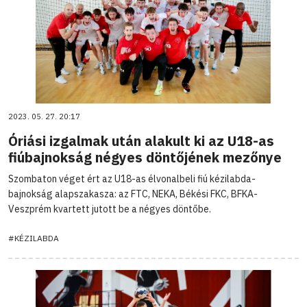
2023. 05. 27. 20:17
Óriási izgalmak után alakult ki az U18-as
fiúbajnokság négyes döntőjének mezőnye
Szombaton véget ért az U18-as élvonalbeli fiú kézilabda-
bajnokság alapszakasza: az FTC, NEKA, Békési FKC, BFKA-
Veszprém kvartett jutott be a négyes döntőbe.
#KÉZILABDA