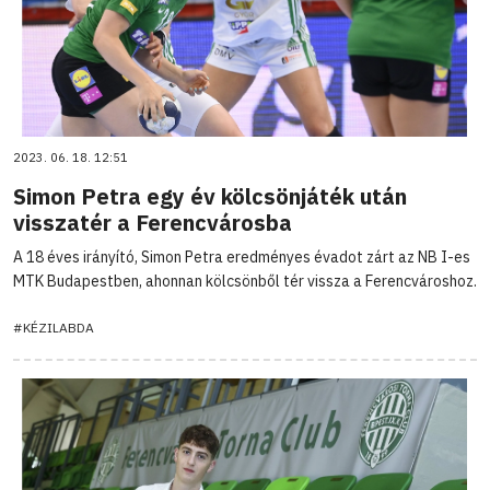
2023. 06. 18. 12:51
Simon Petra egy év kölcsönjáték után
visszatér a Ferencvárosba
A 18 éves irányító, Simon Petra eredményes évadot zárt az NB I-es
MTK Budapestben, ahonnan kölcsönből tér vissza a Ferencvároshoz.
#KÉZILABDA