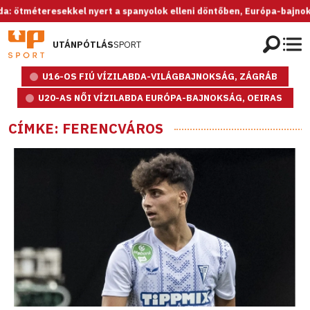
sekkel nyert a spanyolok elleni döntőben, Európa-bajnok az U20-as n
UTÁNPÓTLÁS
SPORT
U16-OS FIÚ VÍZILABDA-VILÁGBAJNOKSÁG, ZÁGRÁB
U20-AS NŐI VÍZILABDA EURÓPA-BAJNOKSÁG, OEIRAS
CÍMKE: FERENCVÁROS