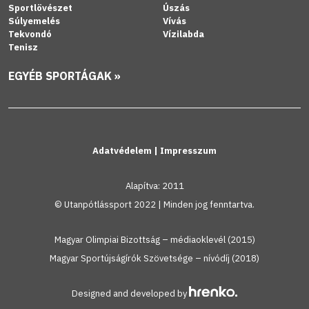
Sportlövészet
Úszás
Súlyemelés
Vívás
Tekvondó
Vízilabda
Tenisz
EGYÉB SPORTÁGAK »
Adatvédelem
|
Impresszum
Alapítva: 2011
© Utanpótlássport 2022 | Minden jog fenntartva.
Magyar Olimpiai Bizottság – médiaoklevél (2015)
Magyar Sportújságírók Szövetsége – nívódíj (2018)
Designed and developed by