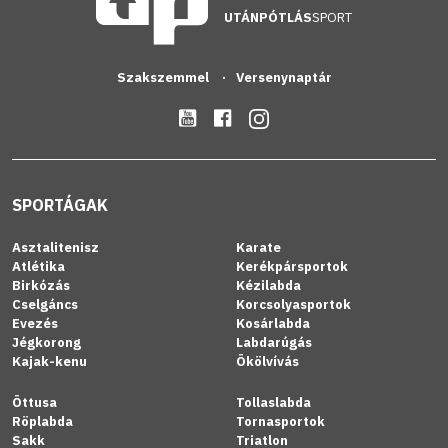
UTÁNPÓTLÁS
SPORT
Szakszemmel
Versenynaptár
SPORTÁGAK
Asztalitenisz
Karate
Atlétika
Kerékpársportok
Birkózás
Kézilabda
Cselgáncs
Korcsolyasportok
Evezés
Kosárlabda
Jégkorong
Labdarúgás
Kajak-kenu
Ökölvívás
Öttusa
Tollaslabda
Röplabda
Tornasportok
Sakk
Triatlon