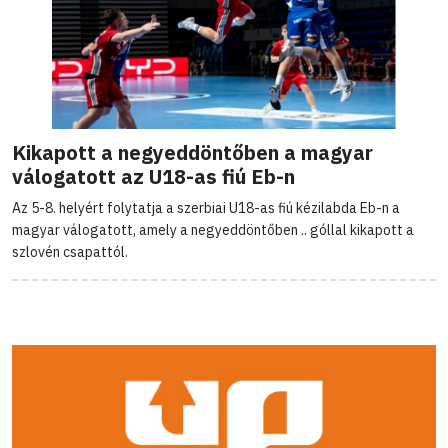
Kikapott a negyeddöntőben a magyar
válogatott az U18-as fiú Eb-n
Az 5-8. helyért folytatja a szerbiai U18-as fiú kézilabda Eb-n a
magyar válogatott, amely a negyeddöntőben .. góllal kikapott a
szlovén csapattól.