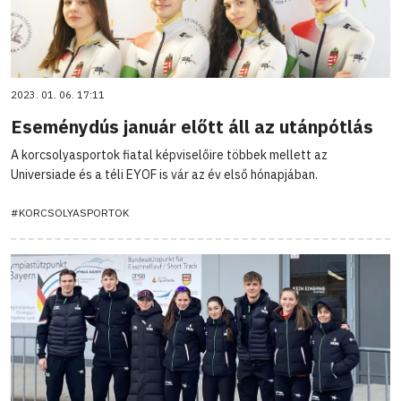
2023. 01. 06. 17:11
Eseménydús január előtt áll az utánpótlás
A korcsolyasportok fiatal képviselőire többek mellett az
Universiade és a téli EYOF is vár az év első hónapjában.
#KORCSOLYASPORTOK