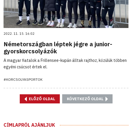
2022. 11. 15. 16:02
Németországban léptek jégre a junior-
gyorskorcsolyázók
A magyar fiatalok a Frillensee-kupán álltak rajthoz, közülük többen
egyéni csúcsot értek el.
#KORCSOLYASPORTOK
ELŐZŐ OLDAL
KÖVETKEZŐ OLDAL
CÍMLAPRÓL AJÁNLJUK