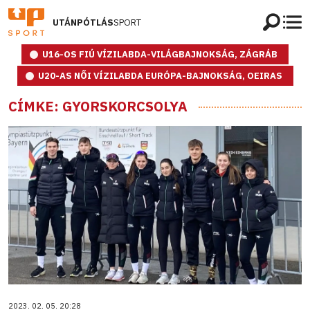
UTÁNPÓTLÁS
SPORT
U16-OS FIÚ VÍZILABDA-VILÁGBAJNOKSÁG, ZÁGRÁB
U20-AS NŐI VÍZILABDA EURÓPA-BAJNOKSÁG, OEIRAS
CÍMKE: GYORSKORCSOLYA
2023. 02. 05. 20:28