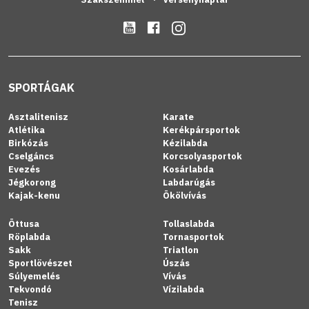
SPORTÁGAK
Asztalitenisz
Karate
Atlétika
Kerékpársportok
Birkózás
Kézilabda
Cselgáncs
Korcsolyasportok
Evezés
Kosárlabda
Jégkorong
Labdarúgás
Kajak-kenu
Ökölvívás
Öttusa
Tollaslabda
Röplabda
Tornasportok
Sakk
Triatlon
Sportlövészet
Úszás
Súlyemelés
Vívás
Tekvondó
Vízilabda
Tenisz