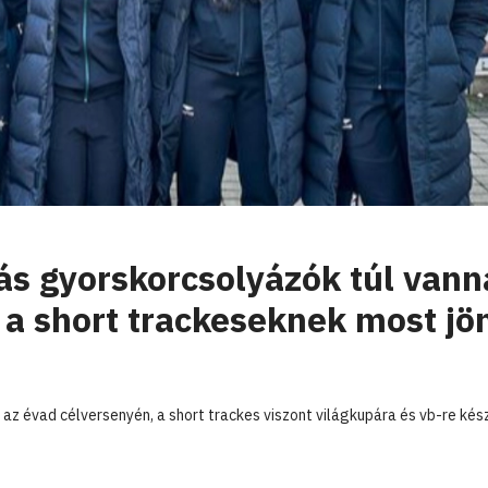
ás gyorskorcsolyázók túl vann
 a short trackeseknek most jö
az évad célversenyén, a short trackes viszont világkupára és vb-re kés