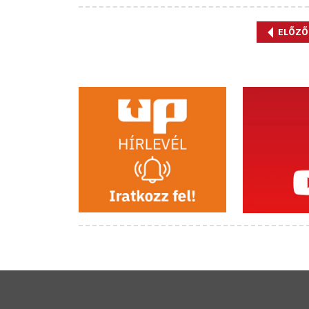
ELŐZŐ