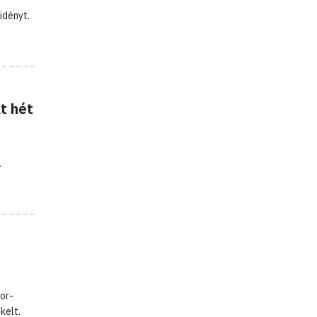
idényt.
t hét
.
or-
kelt.