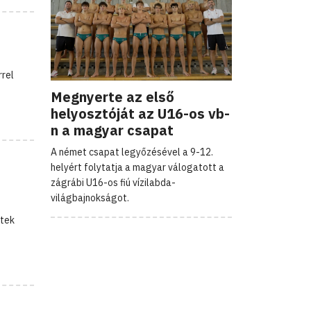
rrel
Megnyerte az első
helyosztóját az U16-os vb-
n a magyar csapat
A német csapat legyőzésével a 9-12.
helyért folytatja a magyar válogatott a
zágrábi U16-os fiú vízilabda-
világbajnokságot.
etek