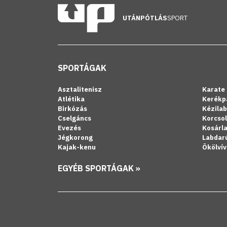
UTÁNPÓTLÁS
SPORT
SPORTÁGAK
Asztalitenisz
Karate
Atlétika
Kerékp
Birkózás
Kézila
Cselgáncs
Korcso
Evezés
Kosárl
Jégkorong
Labdar
Kajak-kenu
Ökölvív
EGYÉB SPORTÁGAK »