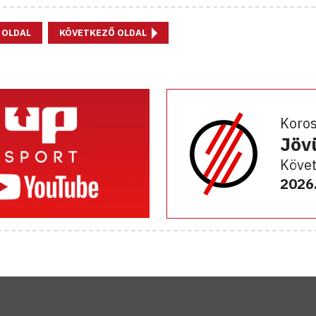
 OLDAL
KÖVETKEZŐ OLDAL
Koro
Jöv
Követ
2026.