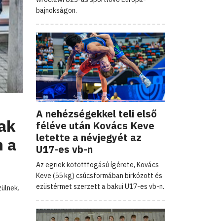
bajnokságon.
A nehézségekkel teli első
ak
féléve után Kovács Keve
letette a névjegyét az
n a
U17-es vb-n
Az egriek kötöttfogású ígérete, Kovács
Keve (55 kg) csúcsformában birkózott és
ezüstérmet szerzett a bakui U17-es vb-n.
zülnek.