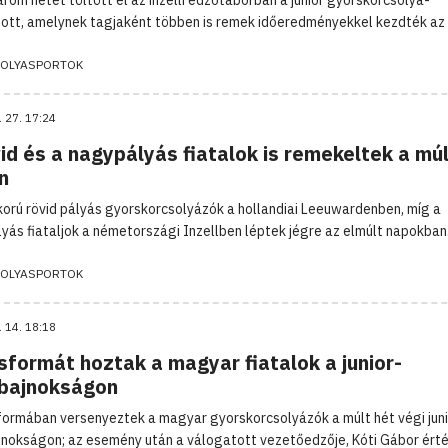
ott, amelynek tagjaként többen is remek időeredményekkel kezdték az 
OLYASPORTOK
. 27. 17:24
id és a nagypályás fiatalok is remekeltek a múl
n
rkorú rövid pályás gyorskorcsolyázók a hollandiai Leeuwardenben, míg a
yás fiataljok a németországi Inzellben léptek jégre az elmúlt napokban
OLYASPORTOK
. 14. 18:18
sformát hoztak a magyar fiatalok a junior-
gbajnokságon
ormában versenyeztek a magyar gyorskorcsolyázók a múlt hét végi juni
jnokságon; az esemény után a válogatott vezetőedzője, Kóti Gábor érté