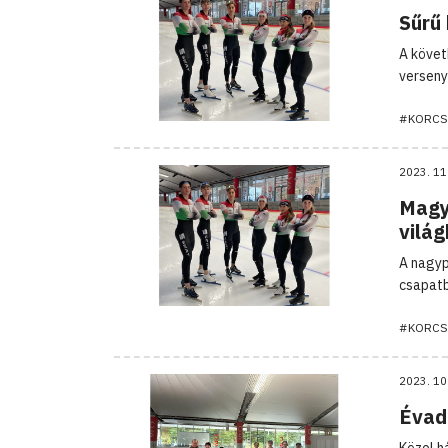
Sűrű
A követ
verseny
#KORCS
2023. 11
Magya
vilá
A nagyp
csapatb
#KORCS
2023. 10
Évad
Közel h