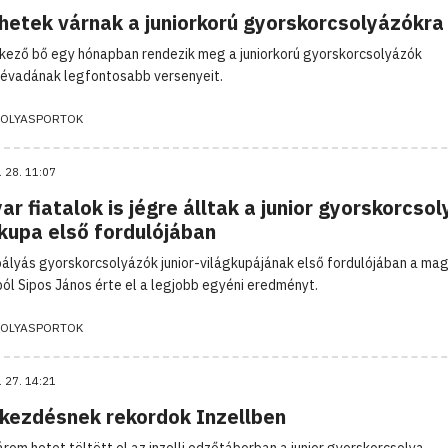
 hetek várnak a juniorkorú gyorskorcsolyázókra
kező bő egy hónapban rendezik meg a juniorkorú gyorskorcsolyázók
évadának legfontosabb versenyeit.
OLYASPORTOK
. 28. 11:07
r fiatalok is jégre álltak a junior gyorskorcsol
gkupa első fordulójában
ályás gyorskorcsolyázók junior-világkupájának első fordulójában a ma
ól Sipos János érte el a legjobb egyéni eredményt.
OLYASPORTOK
. 27. 14:21
kezdésnek rekordok Inzellben
árom hetet töltött el az inzelli edzőtáborban a junior gyorskorcsolya-