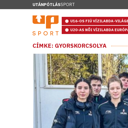
UTÁNPÓTLÁS
SPORT
U16-OS FIÚ VÍZILABDA-VILÁ
U20-AS NŐI VÍZILABDA EURÓ
CÍMKE: GYORSKORCSOLYA