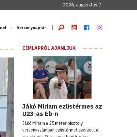
2026. augusztus 7.
mel
Versenynaptár
CÍMLAPRÓL AJÁNLJUK
Jákó Miriam ezüstérmes az
U23-as Eb-n
Jákó Miriam a 25 méter pisztoly
versenyszámban ezüstérmet szerzett a
wroclawi U23-as sportlövő Európa-