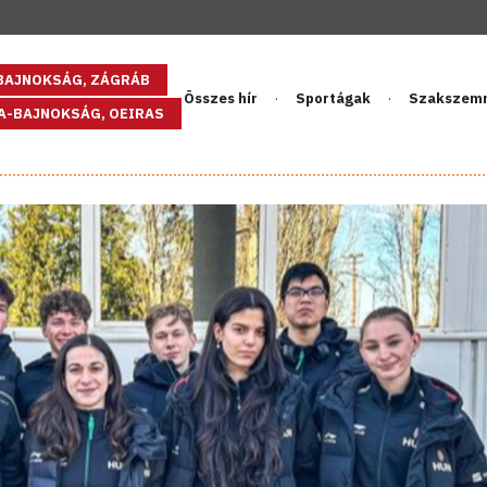
GBAJNOKSÁG, ZÁGRÁB
Összes hír
Sportágak
Szakszem
PA-BAJNOKSÁG, OEIRAS