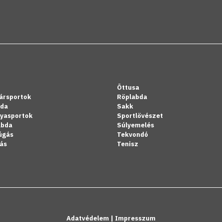
Öttusa
ársportok
Röplabda
bda
Sakk
lyasportok
Sportlövészet
abda
Súlyemelés
úgás
Tekvondó
ás
Tenisz
Adatvédelem
|
Impresszum