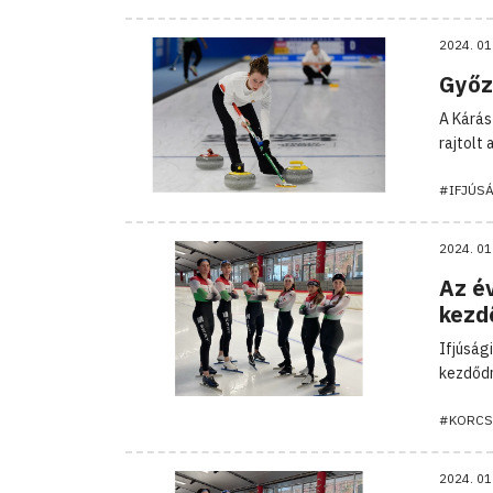
2024. 01
Győz
A Kárás
rajtolt 
#IFJÚSÁ
2024. 01
Az é
kezd
Ifjúsági
kezdődn
#KORCS
2024. 01