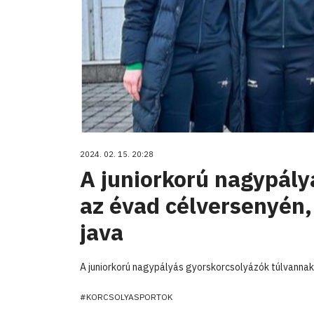
2024. 02. 15. 20:28
A juniorkorú nagypály
az évad célversenyén,
java
A juniorkorú nagypályás gyorskorcsolyázók túlvannak 
#KORCSOLYASPORTOK