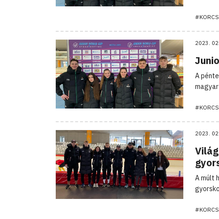
#KORCS
2023. 02
Junio
A pénte
magyar 
#KORCS
2023. 02
Világ
gyor
A múlt 
gyorsko
#KORCS