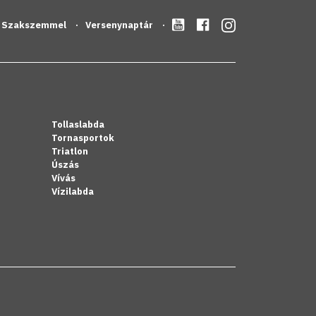
Szakszemmel
Versenynaptár
Tollaslabda
Tornasportok
Triatlon
Úszás
Vívás
Vízilabda