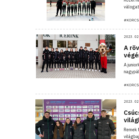
válogat
#KORCS
2023. 02
A röv
végé
A junio
nagypál
#KORCS
2023. 02
Csúc
vilá
Remek f
világba