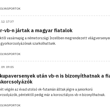
OLYASPORTOK
. 12. 17:37
r-vb-n jártak a magyar fiatalok
ktől vasárnapig a németországi Inzellben megrendezett világversenye
gyorkorcsolyázónak szurkolhattunk.
OLYASPORTOK
. 09. 09:05
kupaversenyek után vb-n is bizonyíthatnak a fi
skorcsolyázók
hét végén az évad utolsó vk-futamán álltak jégre a juniorkorú
rcsolyázók, péntektől pedig már a korosztályos vb-n bizonyíthatnak.
OLYASPORTOK