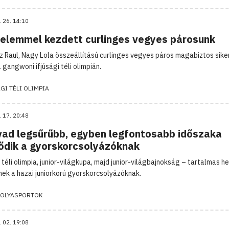
. 26. 14:10
elemmel kezdett curlinges vegyes párosunk
z Raul, Nagy Lola összeállítású curlinges vegyes páros magabiztos sike
a gangwoni ifjúsági téli olimpián.
GI TÉLI OLIMPIA
. 17. 20:48
vad legsűrűbb, egyben legfontosabb időszaka
ődik a gyorskorcsolyázóknak
 téli olimpia, junior-világkupa, majd junior-világbajnokság – tartalmas h
ek a hazai juniorkorú gyorskorcsolyázóknak.
OLYASPORTOK
. 02. 19:08