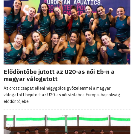
Elődöntőbe jutott az U20-as női Eb-n a
magyar válogatott
Az orosz csapat elleni négygólos győzelemmel a magyar
válogatott bejutott az U20-as női vízilabda Európa-bajnokság
elődöntőjébe.