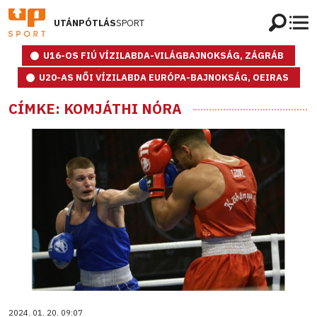
UTÁNPÓTLÁS
SPORT
U16-OS FIÚ VÍZILABDA-VILÁGBAJNOKSÁG, ZÁGRÁB
U20-AS NŐI VÍZILABDA EURÓPA-BAJNOKSÁG, OEIRAS
CÍMKE: KOMJÁTHI NÓRA
2024. 01. 20. 09:07