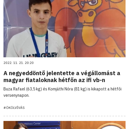
2022. 11. 21. 20:20
A negyeddöntő jelentette a végállomást a
magyar fiataloknak hétfőn az ifi vb-n
Buza Rafael (63,5 kg) és Komjáthi Nóra (81 kg) is kikapott a hétfői
versenynapon.
#ÖKÖLVÍVÁS