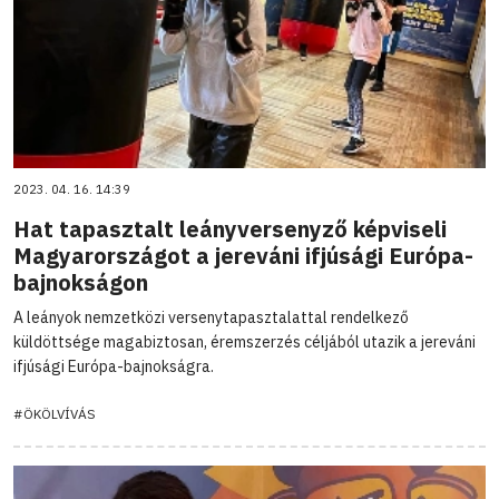
2023. 04. 16. 14:39
Hat tapasztalt leányversenyző képviseli
Magyarországot a jereváni ifjúsági Európa-
bajnokságon
A leányok nemzetközi versenytapasztalattal rendelkező
küldöttsége magabiztosan, éremszerzés céljából utazik a jereváni
ifjúsági Európa-bajnokságra.
#ÖKÖLVÍVÁS