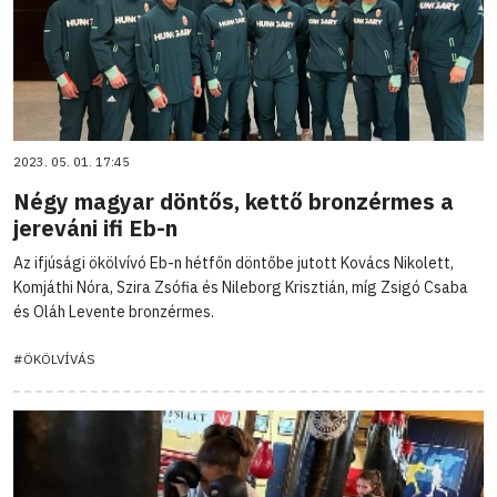
2023. 05. 01. 17:45
Négy magyar döntős, kettő bronzérmes a
jereváni ifi Eb-n
Az ifjúsági ökölvívó Eb-n hétfőn döntőbe jutott Kovács Nikolett,
Komjáthi Nóra, Szira Zsófia és Nileborg Krisztián, míg Zsigó Csaba
és Oláh Levente bronzérmes.
#ÖKÖLVÍVÁS