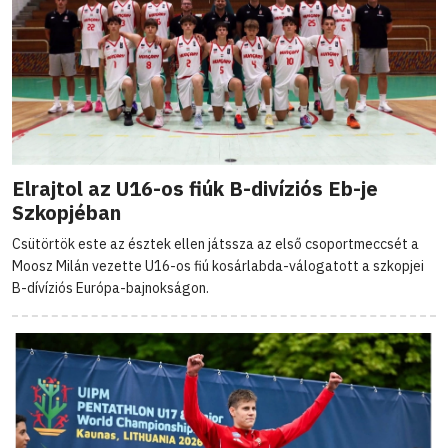
Elrajtol az U16-os fiúk B-divíziós Eb-je
Szkopjéban
Csütörtök este az észtek ellen játssza az első csoportmeccsét a
Moosz Milán vezette U16-os fiú kosárlabda-válogatott a szkopjei
B-dívíziós Európa-bajnokságon.