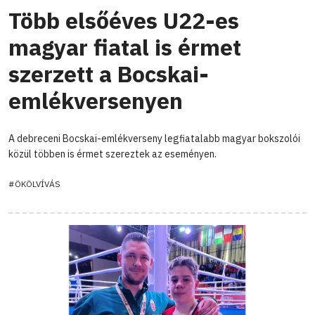
Több elsőéves U22-es
magyar fiatal is érmet
szerzett a Bocskai-
emlékversenyen
A debreceni Bocskai-emlékverseny legfiatalabb magyar bokszolói
közül többen is érmet szereztek az eseményen.
#ÖKÖLVÍVÁS