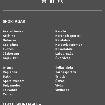
SPORTÁGAK
Asztalitenisz
Karate
Atlétika
Kerékpársportok
Birkózás
Kézilabda
Cselgáncs
Korcsolyasportok
Evezés
Kosárlabda
Jégkorong
Labdarúgás
Kajak-kenu
Ökölvívás
Öttusa
Tollaslabda
Röplabda
Tornasportok
Sakk
Triatlon
Sportlövészet
Úszás
Súlyemelés
Vívás
Tekvondó
Vízilabda
Tenisz
EGYÉB SPORTÁGAK »