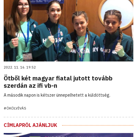
2022. 11. 16. 19:52
Ötből két magyar fiatal jutott tovább
szerdán az ifi vb-n
A második napon is kétszer ünnepelhetett a küldöttség.
#ÖKÖLVÍVÁS
CÍMLAPRÓL AJÁNLJUK