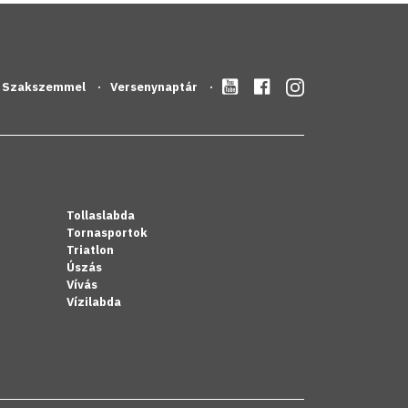
Szakszemmel
Versenynaptár
Tollaslabda
Tornasportok
Triatlon
Úszás
Vívás
Vízilabda