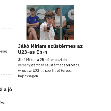
Jákó Miriam ezüstérmes az
U23-as Eb-n
mesél
Jákó Miriam a 25 méter pisztoly
versenyszámban ezüstérmet szerzett a
wroclawi U23-as sportlövő Európa-
bajnokságon.
i a jó
című