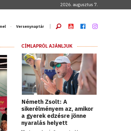
2026. augusztus 7.
mel
Versenynaptár
CÍMLAPRÓL AJÁNLJUK
Németh Zsolt: A
sikerélményem az, amikor
a gyerek edzésre jönne
nyaralás helyett