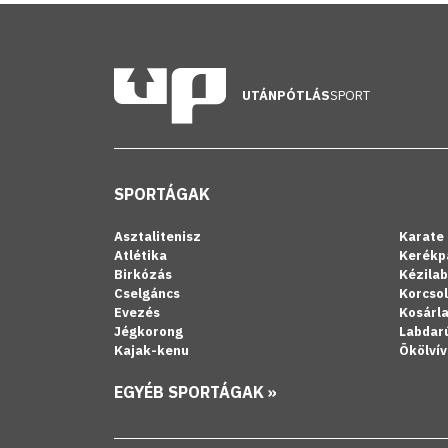
UTÁNPÓTLÁS
SPORT
SPORTÁGAK
Asztalitenisz
Karate
Atlétika
Kerékp
Birkózás
Kézila
Cselgáncs
Korcso
Evezés
Kosárl
Jégkorong
Labdar
Kajak-kenu
Ökölvív
EGYÉB SPORTÁGAK »