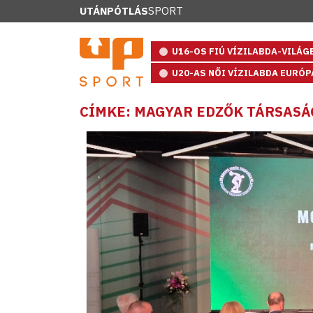
UTÁNPÓTLÁS
SPORT
U16-OS FIÚ VÍZILABDA-VILÁ
U20-AS NŐI VÍZILABDA EURÓ
CÍMKE: MAGYAR EDZŐK TÁRSAS