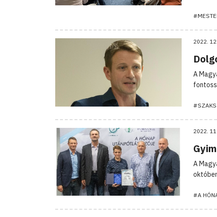
#MESTE
2022. 12
Dolg
A Magya
fontoss
#SZAKS
2022. 11
Gyim
A Magya
október
#A HÓN