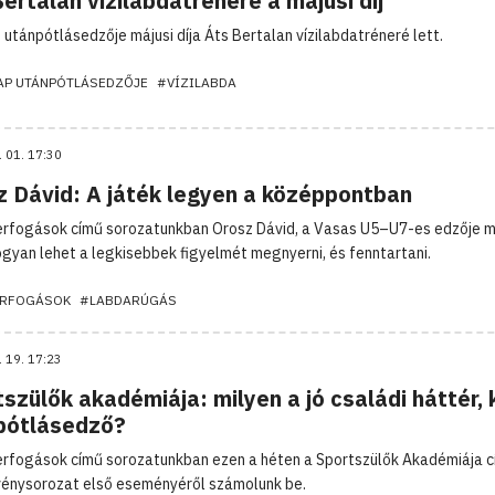
ertalan vízilabdatréneré a májusi díj
 utánpótlásedzője májusi díja Áts Bertalan vízilabdatréneré lett.
AP UTÁNPÓTLÁSEDZŐJE
#VÍZILABDA
. 01. 17:30
z Dávid: A játék legyen a középpontban
rfogások című sorozatunkban Orosz Dávid, a Vasas U5–U7-es edzője 
hogyan lehet a legkisebbek figyelmét megnyerni, és fenntartani.
RFOGÁSOK
#LABDARÚGÁS
. 19. 17:23
szülők akadémiája: milyen a jó családi háttér, k
pótlásedző?
rfogások című sorozatunkban ezen a héten a Sportszülők Akadémiája 
énysorozat első eseményéről számolunk be.