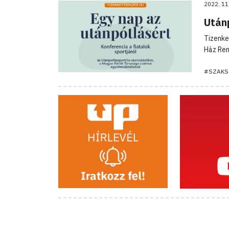
2022. 11
Után
Tizenke
Ház Re
#SZAKS