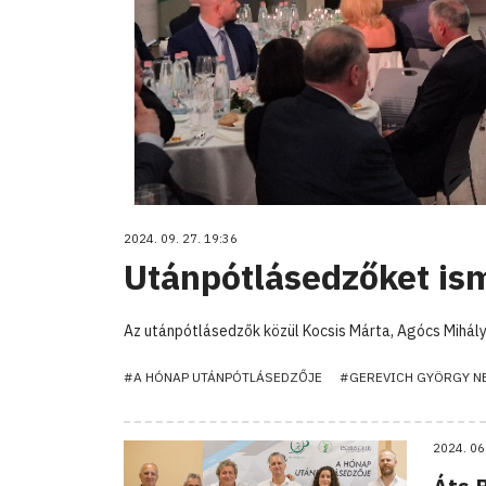
2024. 09. 27. 19:36
Utánpótlásedzőket ism
Az utánpótlásedzők közül Kocsis Márta, Agócs Mihály,
#A HÓNAP UTÁNPÓTLÁSEDZŐJE
#GEREVICH GYÖRGY NE
2024. 06