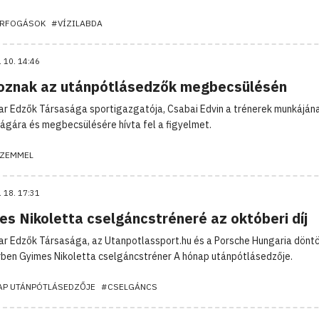
RFOGÁSOK
#VÍZILABDA
. 10. 14:46
oznak az utánpótlásedzők megbecsülésén
r Edzők Társasága sportigazgatója, Csabai Edvin a trénerek munkáján
ágára és megbecsülésére hívta fel a figyelmet.
ZEMMEL
. 18. 17:31
es Nikoletta cselgáncstréneré az októberi díj
r Edzők Társasága, az Utanpotlassport.hu és a Porsche Hungaria döntö
ben Gyimes Nikoletta cselgáncstréner A hónap utánpótlásedzője.
AP UTÁNPÓTLÁSEDZŐJE
#CSELGÁNCS