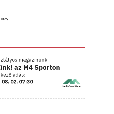
Lurdy
sztályos magazinunk
ünk! az M4 Sporton
kező adás:
 08. 02. 07:30