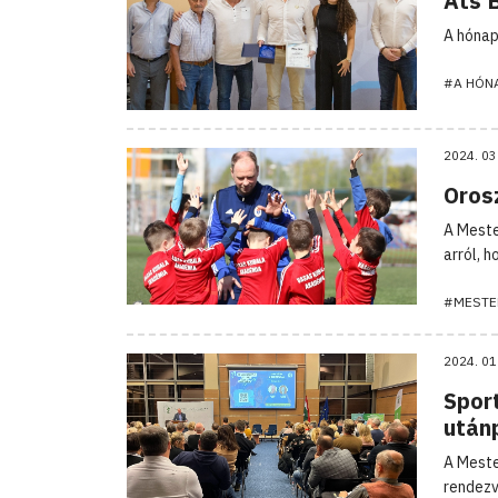
Áts B
A hónap
#A HÓN
2024. 03
Oros
A Meste
arról, 
#MESTE
2024. 01
Sport
után
A Meste
rendezv