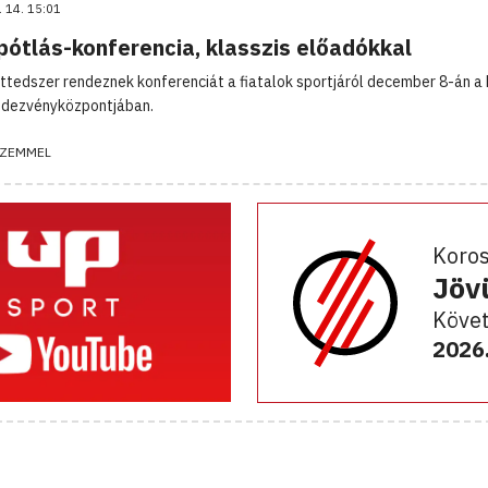
. 14. 15:01
pótlás-konferencia, klasszis előadókkal
ttedszer rendeznek konferenciát a fiatalok sportjáról december 8-án a 
ndezvényközpontjában.
ZEMMEL
Koro
Jöv
Követ
2026.