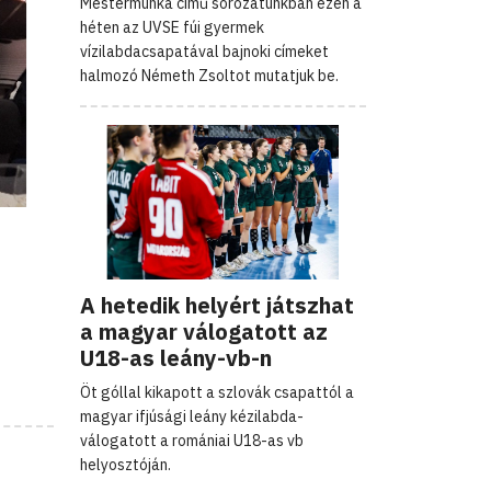
Mestermunka című sorozatunkban ezen a
héten az UVSE fúi gyermek
vízilabdacsapatával bajnoki címeket
halmozó Németh Zsoltot mutatjuk be.
A hetedik helyért játszhat
a magyar válogatott az
U18-as leány-vb-n
Öt góllal kikapott a szlovák csapattól a
magyar ifjúsági leány kézilabda-
válogatott a romániai U18-as vb
helyosztóján.