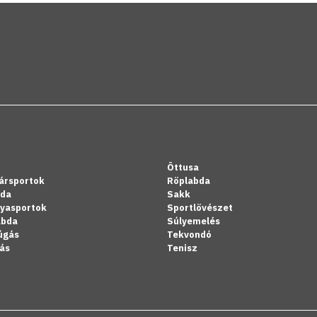
Öttusa
ársportok
Röplabda
bda
Sakk
lyasportok
Sportlövészet
abda
Súlyemelés
úgás
Tekvondó
ás
Tenisz